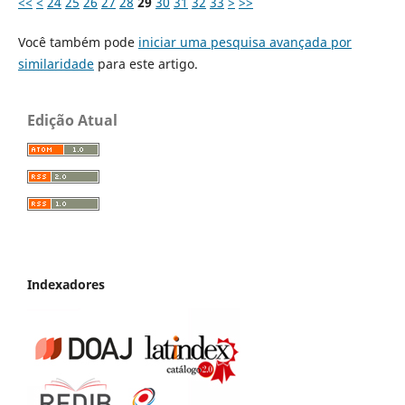
<<
<
24
25
26
27
28
29
30
31
32
33
>
>>
Você também pode
iniciar uma pesquisa avançada por
similaridade
para este artigo.
Edição Atual
Indexadores