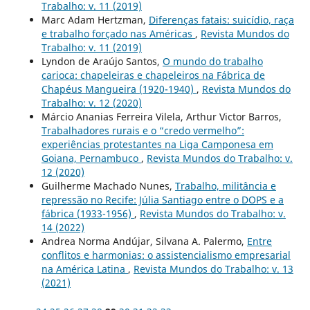
Trabalho: v. 11 (2019)
Marc Adam Hertzman,
Diferenças fatais: suicídio, raça
e trabalho forçado nas Américas
,
Revista Mundos do
Trabalho: v. 11 (2019)
Lyndon de Araújo Santos,
O mundo do trabalho
carioca: chapeleiras e chapeleiros na Fábrica de
Chapéus Mangueira (1920-1940)
,
Revista Mundos do
Trabalho: v. 12 (2020)
Márcio Ananias Ferreira Vilela, Arthur Victor Barros,
Trabalhadores rurais e o “credo vermelho”:
experiências protestantes na Liga Camponesa em
Goiana, Pernambuco
,
Revista Mundos do Trabalho: v.
12 (2020)
Guilherme Machado Nunes,
Trabalho, militância e
repressão no Recife: Júlia Santiago entre o DOPS e a
fábrica (1933-1956)
,
Revista Mundos do Trabalho: v.
14 (2022)
Andrea Norma Andújar, Silvana A. Palermo,
Entre
conflitos e harmonias: o assistencialismo empresarial
na América Latina
,
Revista Mundos do Trabalho: v. 13
(2021)