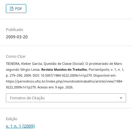
PDF
Publicado
2009-03-20
Como Citar
TEIXEIRA, Kleber Garcia. Questão de Classe (Social): O proletariado de Marx
segundo Sérgio Lessa.
Revista Mundos do Trabalho
, Florianópolis, v. 1, n. 1,
p. 279–290, 2009. DOI: 10.5007/1984-9222.2009v1n1p279. Disponível em:
https://periodicos.ufsc.br/index.php/mundosdotrabalho/article/view/1984-
9222.2009v1n1p279. Acesso em: 9 ago. 2026.
Fomatos de Citação
Edição
v. 1 n. 1 (2009)