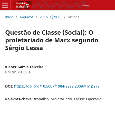
Início
/
Arquivos
/
v. 1 n. 1 (2009)
/
Artigos
Questão de Classe (Social): O
proletariado de Marx segundo
Sérgio Lessa
Kleber Garcia Teixeira
UNESP, MARILIA
DOI:
https://doi.org/10.5007/1984-9222.2009v1n1p279
Palavras-chave:
trabalho, proletariado, Classe Operária