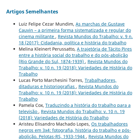
Artigos Semelhantes
Luiz Felipe Cezar Mundim,
As marchas de Gustave
Cauvin – a primeira forma sistematizada e regular do
cinema militante
,
Revista Mundos do Trabalho: v. 9 n.
18 (2017): Cidadania, política e história do trabalho
Melina Kleinert Perussatto,
A trajetória de Tácito Pires
entre a história social do trabalho e do pós-abolição
(Rio Grande do Sul, 1874-1939)
,
Revista Mundos do
Trabalho: v. 10 n. 19 (2018): Variedades de História do
Trabalho
Lucas Porto Marchesini Torres,
Trabalhadores,
ditaduras e historiografias
,
Revista Mundos do
Trabalho: v. 10 n. 19 (2018): Variedades de História do
Trabalho
Pamela Cox,
Traduzindo a história do trabalho para a
televisão
,
Revista Mundos do Trabalho: v. 10 n. 19
(2018): Variedades de História do Trabalho
Aristeu Elisandro Machado Lopes,
Os trabalhadores
negros em 3x4: fotografia, história do trabalho e pós-
abolição. Pelotas-RS, 1933-1944
,
Revista Mundos do