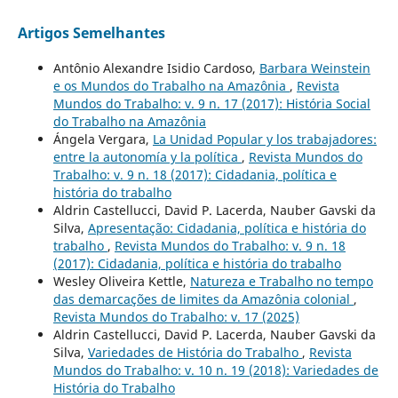
Artigos Semelhantes
Antônio Alexandre Isidio Cardoso,
Barbara Weinstein
e os Mundos do Trabalho na Amazônia
,
Revista
Mundos do Trabalho: v. 9 n. 17 (2017): História Social
do Trabalho na Amazônia
Ángela Vergara,
La Unidad Popular y los trabajadores:
entre la autonomía y la política
,
Revista Mundos do
Trabalho: v. 9 n. 18 (2017): Cidadania, política e
história do trabalho
Aldrin Castellucci, David P. Lacerda, Nauber Gavski da
Silva,
Apresentação: Cidadania, política e história do
trabalho
,
Revista Mundos do Trabalho: v. 9 n. 18
(2017): Cidadania, política e história do trabalho
Wesley Oliveira Kettle,
Natureza e Trabalho no tempo
das demarcações de limites da Amazônia colonial
,
Revista Mundos do Trabalho: v. 17 (2025)
Aldrin Castellucci, David P. Lacerda, Nauber Gavski da
Silva,
Variedades de História do Trabalho
,
Revista
Mundos do Trabalho: v. 10 n. 19 (2018): Variedades de
História do Trabalho