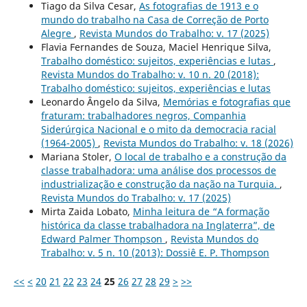
Tiago da Silva Cesar,
As fotografias de 1913 e o
mundo do trabalho na Casa de Correção de Porto
Alegre
,
Revista Mundos do Trabalho: v. 17 (2025)
Flavia Fernandes de Souza, Maciel Henrique Silva,
Trabalho doméstico: sujeitos, experiências e lutas
,
Revista Mundos do Trabalho: v. 10 n. 20 (2018):
Trabalho doméstico: sujeitos, experiências e lutas
Leonardo Ângelo da Silva,
Memórias e fotografias que
fraturam: trabalhadores negros, Companhia
Siderúrgica Nacional e o mito da democracia racial
(1964-2005)
,
Revista Mundos do Trabalho: v. 18 (2026)
Mariana Stoler,
O local de trabalho e a construção da
classe trabalhadora: uma análise dos processos de
industrialização e construção da nação na Turquia.
,
Revista Mundos do Trabalho: v. 17 (2025)
Mirta Zaida Lobato,
Minha leitura de “A formação
histórica da classe trabalhadora na Inglaterra”, de
Edward Palmer Thompson
,
Revista Mundos do
Trabalho: v. 5 n. 10 (2013): Dossiê E. P. Thompson
<<
<
20
21
22
23
24
25
26
27
28
29
>
>>