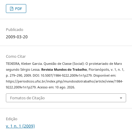
PDF
Publicado
2009-03-20
Como Citar
TEIXEIRA, Kleber Garcia. Questão de Classe (Social): O proletariado de Marx
segundo Sérgio Lessa.
Revista Mundos do Trabalho
, Florianópolis, v. 1, n. 1,
p. 279–290, 2009. DOI: 10.5007/1984-9222.2009v1n1p279. Disponível em:
https://periodicos.ufsc.br/index.php/mundosdotrabalho/article/view/1984-
9222.2009v1n1p279. Acesso em: 10 ago. 2026.
Fomatos de Citação
Edição
v. 1 n. 1 (2009)