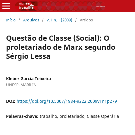
Início
/
Arquivos
/
v. 1 n. 1 (2009)
/
Artigos
Questão de Classe (Social): O
proletariado de Marx segundo
Sérgio Lessa
Kleber Garcia Teixeira
UNESP, MARILIA
DOI:
https://doi.org/10.5007/1984-9222.2009v1n1p279
Palavras-chave:
trabalho, proletariado, Classe Operária