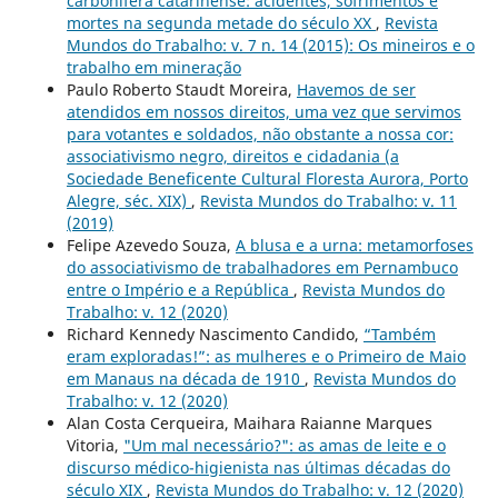
carbonífera catarinense: acidentes, sofrimentos e
mortes na segunda metade do século XX
,
Revista
Mundos do Trabalho: v. 7 n. 14 (2015): Os mineiros e o
trabalho em mineração
Paulo Roberto Staudt Moreira,
Havemos de ser
atendidos em nossos direitos, uma vez que servimos
para votantes e soldados, não obstante a nossa cor:
associativismo negro, direitos e cidadania (a
Sociedade Beneficente Cultural Floresta Aurora, Porto
Alegre, séc. XIX)
,
Revista Mundos do Trabalho: v. 11
(2019)
Felipe Azevedo Souza,
A blusa e a urna: metamorfoses
do associativismo de trabalhadores em Pernambuco
entre o Império e a República
,
Revista Mundos do
Trabalho: v. 12 (2020)
Richard Kennedy Nascimento Candido,
“Também
eram exploradas!”: as mulheres e o Primeiro de Maio
em Manaus na década de 1910
,
Revista Mundos do
Trabalho: v. 12 (2020)
Alan Costa Cerqueira, Maihara Raianne Marques
Vitoria,
"Um mal necessário?": as amas de leite e o
discurso médico-higienista nas últimas décadas do
século XIX
,
Revista Mundos do Trabalho: v. 12 (2020)