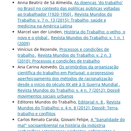
Anna Beatriz de Sá Almeida,
As doenças ‘do trabalho’
no Brasil no contexto das políticas públicas voltadas
ao trabalhador (1920-1950)
,
Revista Mundos do
Trabalho: v. 7 n. 13 (2015): Trabalho, saúde e
medicina na América Latina
Marcel van der Linden,
História do Trabalho: o velho, o
novo e o global
,
Revista Mundos do Trabalho: v. 1 n. 1
(2009)
Vinícius de Rezende,
Processos e condições de
trabalho
,
Revista Mundos do Trabalho: v. 2 n. 3
(2010): Processos e condições de trabalho
Ana Carina Azevedo,
Os primórdios da organização
científica do trabalho em Portugal: o progressivo
aperfeiçoamento dos métodos de racionalização
desde o início do século XX até à II Guerra Mundial
,
Revista Mundos do Trabalho: v. 4 n. 7 (2012): Dossiê
movimentos sociais urbanos
Editores Mundos do Trabalho,
Editorial n. 8
,
Revista
Mundos do Trabalho: v. 4 n. 8 (2012): Dossiê: Terra,
trabalho e conflitos
Carlos Renato Carola, Giovani Felipe,
A “banalidade do
mal” socioambiental na história da indústria