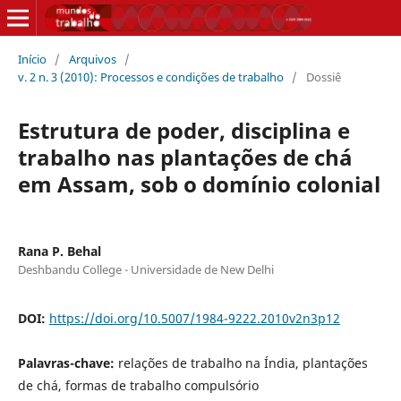
Início
/
Arquivos
/
v. 2 n. 3 (2010): Processos e condições de trabalho
/
Dossiê
Estrutura de poder, disciplina e
trabalho nas plantações de chá
em Assam, sob o domínio colonial
Rana P. Behal
Deshbandu College - Universidade de New Delhi
DOI:
https://doi.org/10.5007/1984-9222.2010v2n3p12
Palavras-chave:
relações de trabalho na Índia, plantações
de chá, formas de trabalho compulsório