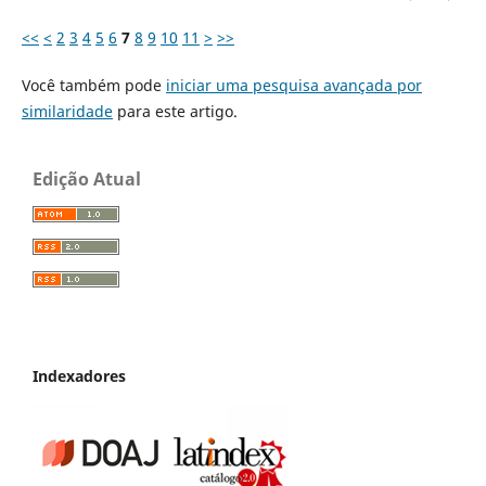
<<
<
2
3
4
5
6
7
8
9
10
11
>
>>
Você também pode
iniciar uma pesquisa avançada por
similaridade
para este artigo.
Edição Atual
Indexadores