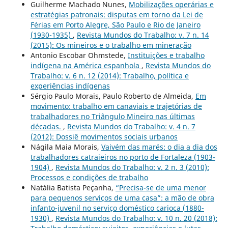
Guilherme Machado Nunes,
Mobilizações operárias e
estratégias patronais: disputas em torno da Lei de
Férias em Porto Alegre, São Paulo e Rio de Janeiro
(1930-1935)
,
Revista Mundos do Trabalho: v. 7 n. 14
(2015): Os mineiros e o trabalho em mineração
Antonio Escobar Ohmstede,
Instituições e trabalho
indígena na América espanhola
,
Revista Mundos do
Trabalho: v. 6 n. 12 (2014): Trabalho, política e
experiências indígenas
Sérgio Paulo Morais, Paulo Roberto de Almeida,
Em
movimento: trabalho em canaviais e trajetórias de
trabalhadores no Triângulo Mineiro nas últimas
décadas.
,
Revista Mundos do Trabalho: v. 4 n. 7
(2012): Dossiê movimentos sociais urbanos
Nágila Maia Morais,
Vaivém das marés: o dia a dia dos
trabalhadores catraieiros no porto de Fortaleza (1903-
1904)
,
Revista Mundos do Trabalho: v. 2 n. 3 (2010):
Processos e condições de trabalho
Natália Batista Peçanha,
“Precisa-se de uma menor
para pequenos serviços de uma casa”: a mão de obra
infanto-juvenil no serviço doméstico carioca (1880-
1930)
,
Revista Mundos do Trabalho: v. 10 n. 20 (2018):