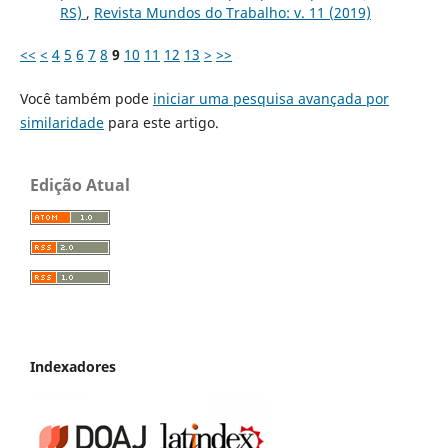
RS)
,
Revista Mundos do Trabalho: v. 11 (2019)
<<
<
4
5
6
7
8
9
10
11
12
13
>
>>
Você também pode
iniciar uma pesquisa avançada por
similaridade
para este artigo.
Edição Atual
Indexadores