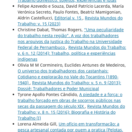
Trabalho doméstico: sujeitos, experiências e lutas
Felipe Azevedo e Souza, David Patrício Lacerda, María
Verónica Secreto, Paulo Fontes, Beatriz Mamigonian,
Aldrin Castellucci,
Editorial v. 15
,
Revista Mundos do
Trabalho: v. 15 (2023)
Christine Dabat, Thomas Rogers,
“Uma peculiaridade
do trabalho nesta região”. A voz dos trabalhadores
nos arquivos da Justiça do Trabalho na Universidade
Federal de Pernambuco
,
Revista Mundos do Trabalho:
v. 6 n. 12 (2014): Trabalho, política e experiências
indígenas
Olivia M M Cormineiro, Euclides Antunes de Medeiros,
O universo dos trabalhadores dos castanhais:
Cotidiano e exploração no Vale do Tocantins (1890-
1940)
,
Revista Mundos do Trabalho: v. 5 n. 9 (2013):
Dossiê: Trabalhadores e Poder Municipal
Tyrone Apollo Pontes Cândido,
A piedade e a força: o
trabalho forçado em obras de socorros públicos nas
secas da passagem do século XIX
,
Revista Mundos do
Trabalho: v. 8 n. 15 (2016): Biografia e História do
Trabalho (I)
Lorena Almeida Gill,
Um ofício em transformação: a
pesca artesanal contada por quem a pratica (Pelotas,