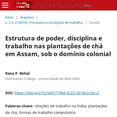
Início
/
Arquivos
/
v. 2 n. 3 (2010): Processos e condições de trabalho
/
Dossiê
Estrutura de poder, disciplina e
trabalho nas plantações de chá
em Assam, sob o domínio colonial
Rana P. Behal
Deshbandu College - Universidade de New Delhi
DOI:
https://doi.org/10.5007/1984-9222.2010v2n3p12
Palavras-chave:
relações de trabalho na Índia, plantações
de chá, formas de trabalho compulsório