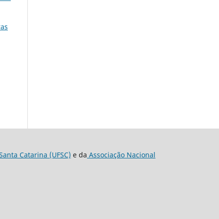
ras
Santa Catarina (UFSC)
e da
Associação Nacional