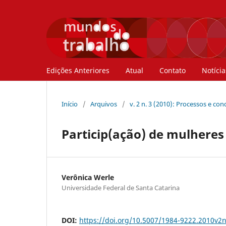
Edições Anteriores
Atual
Contato
Notícia
Início
/
Arquivos
/
v. 2 n. 3 (2010): Processos e co
Particip(ação) de mulheres 
Verônica Werle
Universidade Federal de Santa Catarina
DOI:
https://doi.org/10.5007/1984-9222.2010v2