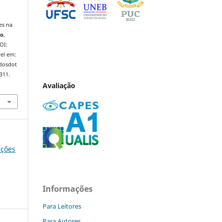
es na
ho
,
DOI:
el em:
ndosdot
311.
Avaliação
ições
Informações
Para Leitores
Para Autores