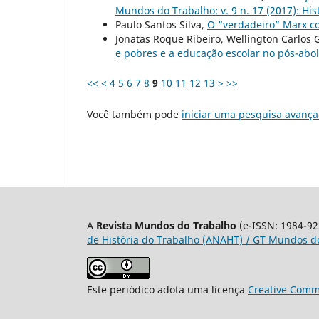
Mundos do Trabalho: v. 9 n. 17 (2017): Hi
Paulo Santos Silva,
O “verdadeiro” Marx c
Jonatas Roque Ribeiro, Wellington Carlos 
e pobres e a educação escolar no pós-abo
<<
<
4
5
6
7
8
9
10
11
12
13
>
>>
Você também pode
iniciar uma pesquisa avança
A
Revista Mundos do Trabalho
(e-ISSN: 1984-92
de História do Trabalho (ANAHT) / GT Mundos do
Este periódico adota uma licença
Creative Commo