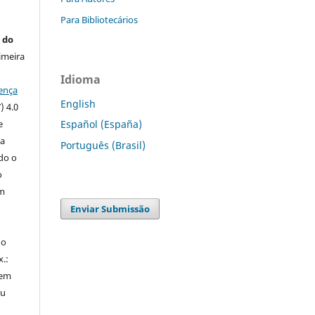
Para Bibliotecários
 do
imeira
Idioma
ença
English
) 4.0
e
Español (España)
 a
Português (Brasil)
ndo o
o
m
Enviar Submissão
do
x.:
 em
ou