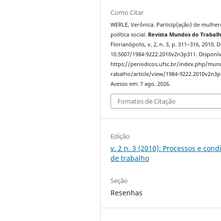
Como Citar
WERLE, Verônica. Particip(ação) de mulher
política social.
Revista Mundos do Trabal
Florianópolis, v. 2, n. 3, p. 311–316, 2010. 
10.5007/1984-9222.2010v2n3p311. Disponív
https://periodicos.ufsc.br/index.php/mu
rabalho/article/view/1984-9222.2010v2n3p
Acesso em: 7 ago. 2026.
Fomatos de Citação
Edição
v. 2 n. 3 (2010): Processos e cond
de trabalho
Seção
Resenhas