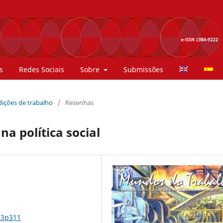
s
Redes Sociais
Sobre
Submissões
ndições de trabalho
/
Resenhas
na política social
n3p311