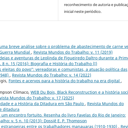
reconhecimento de autoria e publica
inicial neste periódico.
 uma breve análise sobre o problema de abastecimento de carne v
 Guerra Mundial
,
Revista Mundos do Trabalho: v. 11 (2019)
ideias e aventuras de Leolinda de Figueiredo Daltro durante a Prim
8 n. 15 (2016): Biografia e História do Trabalho (I)
 eleitas do povo”: vereadoras e comunistas, a atuação política das
1948)
,
Revista Mundos do Trabalho: v. 14 (2022)
igis,
Fontes e acervos para a história do trabalho na era digital
,
ompson Clímaco,
WEB Du Bois, Black Reconstruction e a história soci
vista Mundos do Trabalho: v. 17 (2025)
dade e a História da Ditadura em São Paulo
,
Revista Mundos do
 e ditadura
o: um encontro fortuito. Resenha do livro Favelas do Rio de Janeiro:
lho: v. 5 n. 10 (2013): Dossiê E. P. Thompson
 estrangeiras entre os trabalhadores manauaras (1910-1930)
,
Rev