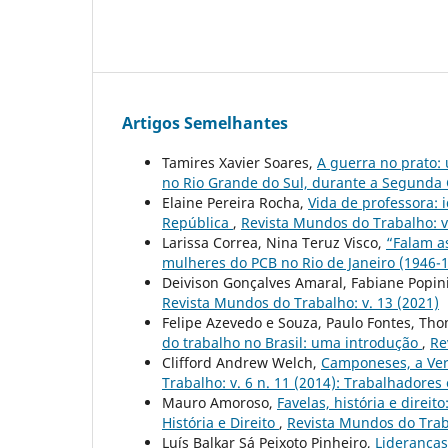
Artigos Semelhantes
Tamires Xavier Soares,
A guerra no prato:
no Rio Grande do Sul, durante a Segunda
Elaine Pereira Rocha,
Vida de professora: 
República
,
Revista Mundos do Trabalho: v. 
Larissa Correa, Nina Teruz Visco,
“Falam as
mulheres do PCB no Rio de Janeiro (1946-
Deivison Gonçalves Amaral, Fabiane Popin
Revista Mundos do Trabalho: v. 13 (2021)
Felipe Azevedo e Souza, Paulo Fontes, Th
do trabalho no Brasil: uma introdução
,
Re
Clifford Andrew Welch,
Camponeses, a Ver
Trabalho: v. 6 n. 11 (2014): Trabalhadores
Mauro Amoroso,
Favelas, história e direit
História e Direito
,
Revista Mundos do Traba
Luís Balkar Sá Peixoto Pinheiro,
Lideranças