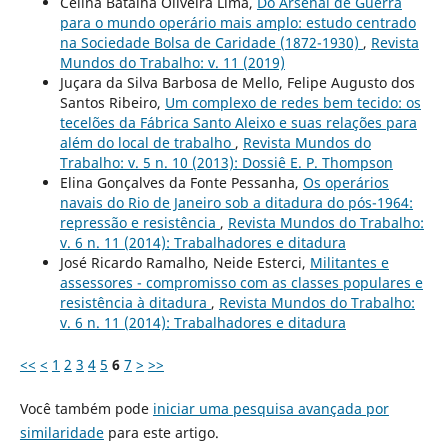
Celina Batalha Oliveira Lima,
Do Arsenal de Guerra
para o mundo operário mais amplo: estudo centrado
na Sociedade Bolsa de Caridade (1872-1930)
,
Revista
Mundos do Trabalho: v. 11 (2019)
Juçara da Silva Barbosa de Mello, Felipe Augusto dos
Santos Ribeiro,
Um complexo de redes bem tecido: os
tecelões da Fábrica Santo Aleixo e suas relações para
além do local de trabalho
,
Revista Mundos do
Trabalho: v. 5 n. 10 (2013): Dossiê E. P. Thompson
Elina Gonçalves da Fonte Pessanha,
Os operários
navais do Rio de Janeiro sob a ditadura do pós-1964:
repressão e resistência
,
Revista Mundos do Trabalho:
v. 6 n. 11 (2014): Trabalhadores e ditadura
José Ricardo Ramalho, Neide Esterci,
Militantes e
assessores - compromisso com as classes populares e
resistência à ditadura
,
Revista Mundos do Trabalho:
v. 6 n. 11 (2014): Trabalhadores e ditadura
<<
<
1
2
3
4
5
6
7
>
>>
Você também pode
iniciar uma pesquisa avançada por
similaridade
para este artigo.