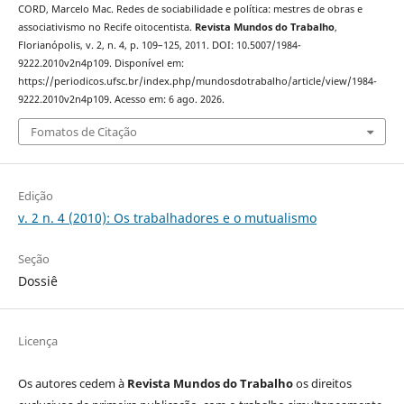
CORD, Marcelo Mac. Redes de sociabilidade e política: mestres de obras e
associativismo no Recife oitocentista.
Revista Mundos do Trabalho
,
Florianópolis, v. 2, n. 4, p. 109–125, 2011. DOI: 10.5007/1984-
9222.2010v2n4p109. Disponível em:
https://periodicos.ufsc.br/index.php/mundosdotrabalho/article/view/1984-
9222.2010v2n4p109. Acesso em: 6 ago. 2026.
Fomatos de Citação
Edição
v. 2 n. 4 (2010): Os trabalhadores e o mutualismo
Seção
Dossiê
Licença
Os autores cedem à
Revista Mundos do Trabalho
os direitos