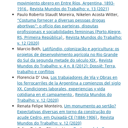
movimiento obrero en Entre Ríos, Argentina, 1893-
1916
,
Revista Mundos do Trabalho: v. 13 (2021)
Paulo Roberto Staudt Moreira, Nikelen Acosta Witter,
“Costuma fornecer a diversas pessoas drogas
abortivas”: o ofício das parteiras, disputas
profissionais e sociabilidades femininas (Porto Alegre,
RS, Primeira República)
,
Revista Mundos do Trabalho:
v. 12 (2020)
Marcio Both,
Latifúndio, colonização e agricultura: os
projetos de desenvolvimento agrícola no Rio Grande
do Sul da segunda metade do século XIX
,
Revista
Mundos do Trabalho: v. 4 n. 8 (2012): Dossiê: Terra,
trabalho e conflitos
Florencia D' Uva,
Los trabajadores de Vía y Obras en
los ferrocarriles de la Argentina a comienzos del siglo
XX. Condiciones laborales, experiencias y vida
cotidiana en el campamento
,
Revista Mundos do
Trabalho: v. 12 (2020)
Renata Felipe Monteiro,
Um monumento ao sertão?
Expectativas diversas em torno da construção do
açude Cedro, em Quixadá-CE (1884-1906)
,
Revista
Mundos do Trabalho: v. 12 (2020)