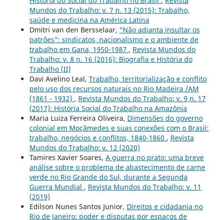
História do Social do Trabalho no Brasil
,
Revista
Mundos do Trabalho: v. 7 n. 13 (2015): Trabalho,
saúde e medicina na América Latina
Dmitri van den Bersselaar,
"Não adianta insultar os
patrões": sindicatos, nacionalismo e o ambiente de
trabalho em Gana, 1950-1987
,
Revista Mundos do
Trabalho: v. 8 n. 16 (2016): Biografia e História do
Trabalho (II)
Davi Avelino Leal,
Trabalho, territorialização e conflito
pelo uso dos recursos naturais no Rio Madeira /AM
(1861 - 1932)
,
Revista Mundos do Trabalho: v. 9 n. 17
(2017): História Social do Trabalho na Amazônia
Maria Luiza Ferreira Oliveira,
Dimensões do governo
colonial em Moçâmedes e suas conexões com o Brasil:
trabalho, negócios e conflitos, 1840-1860
,
Revista
Mundos do Trabalho: v. 12 (2020)
Tamires Xavier Soares,
A guerra no prato: uma breve
análise sobre o problema de abastecimento de carne
verde no Rio Grande do Sul, durante a Segunda
Guerra Mundial
,
Revista Mundos do Trabalho: v. 11
(2019)
Edilson Nunes Santos Junior,
Direitos e cidadania no
Rio de Janeiro: poder e disputas por espaços de