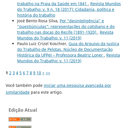
trabalho na Praia da Saúde em 1841
,
Revista Mundos
do Trabalho: v. 9 n. 18 (2017): Cidadania, política e
história do trabalho
José Bento Rosa Silva,
Por “desinteligência” e
"questiúnculas": representações do cotidiano e do
trabalho nas docas do Recife (1891-1920)
,
Revista
Mundos do Trabalho: v. 11 (2019)
Paulo Luiz Crizel Koschier,
Guia do Arquivo da Justiça
do Trabalho de Pelotas. Núcleo de Documentação
Histórica da UFPel – Professora Beatriz Loner
,
Revista
Mundos do Trabalho: v. 11 (2019)
1
2
3
4
5
6
7
8
9
10
>
>>
Você também pode
iniciar uma pesquisa avançada por
similaridade
para este artigo.
Edição Atual