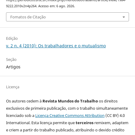
https://periodicos.ufsc.br/index.php/mundosdotrabalho/article/view/1984-
9222.2010v2n4p264. Acesso em: 6 ago. 2026.
Fomatos de Citação
Edição
v. 2 n. 4 (2010): Os trabalhadores e o mutualismo
Seção
Artigos
Licença
Os autores cedem à
Revista Mundos do Trabalho
os direitos
exclusivos de primeira publicação, com o trabalho simultaneamente
licenciado sob a
Licença Creative Commons Attribution
(CC BY) 4.0
International. Esta licença permite que
terceiros
remixem, adaptem
e criem a partir do trabalho publicado, atribuindo o devido crédito