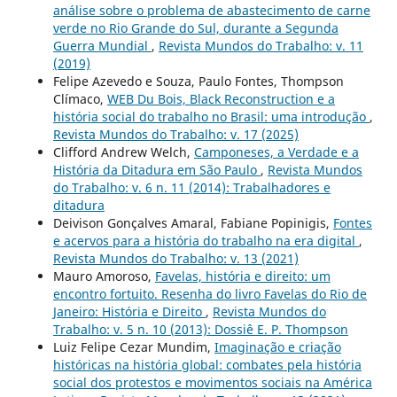
análise sobre o problema de abastecimento de carne
verde no Rio Grande do Sul, durante a Segunda
Guerra Mundial
,
Revista Mundos do Trabalho: v. 11
(2019)
Felipe Azevedo e Souza, Paulo Fontes, Thompson
Clímaco,
WEB Du Bois, Black Reconstruction e a
história social do trabalho no Brasil: uma introdução
,
Revista Mundos do Trabalho: v. 17 (2025)
Clifford Andrew Welch,
Camponeses, a Verdade e a
História da Ditadura em São Paulo
,
Revista Mundos
do Trabalho: v. 6 n. 11 (2014): Trabalhadores e
ditadura
Deivison Gonçalves Amaral, Fabiane Popinigis,
Fontes
e acervos para a história do trabalho na era digital
,
Revista Mundos do Trabalho: v. 13 (2021)
Mauro Amoroso,
Favelas, história e direito: um
encontro fortuito. Resenha do livro Favelas do Rio de
Janeiro: História e Direito
,
Revista Mundos do
Trabalho: v. 5 n. 10 (2013): Dossiê E. P. Thompson
Luiz Felipe Cezar Mundim,
Imaginação e criação
históricas na história global: combates pela história
social dos protestos e movimentos sociais na América