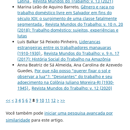
Latina
,
Revista Mundos do Trabalho: v. 13 (2021)
Marina Leão de Aquino Barreto,
Gênero e raça no
trabalho doméstico livre em Salvador em fins do
século XIX: o surgimento de uma classe fatalmente
segmentada
,
Revista Mundos do Trabalho: v. 10 n. 20
(2018): Trabalho doméstico: sujeitos, experiências e
lutas
Luís Balkar Sá Peixoto Pinheiro,
Lideranças
estrangeiras entre os trabalhadores manauaras
(1910-1930)
,
Revista Mundos do Trabalho: v. 9 n. 17
(2017): História Social do Trabalho na Amazônia
Anna Beatriz de Sá Almeida, Ana Carolina de Azevedo
Guedes,
Por que não posso “querer fixar o sol e
observar a lua”?: “Desviantes” do trabalho e seu
adoecimento na Colônia Juliano Moreira-RJ (1930-
1945)
,
Revista Mundos do Trabalho: v. 12 (2020)
<<
<
3
4
5
6
7
8
9
10
11
12
>
>>
Você também pode
iniciar uma pesquisa avançada por
similaridade
para este artigo.