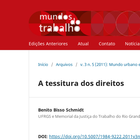
Edições Anteriores
Atual
Contato
Notícia
Início
/
Arquivos
/
v. 3 n. 5 (2011): Mundo urbano e
A tessitura dos direitos
Benito Bisso Schmidt
UFRGS e Memorial da Justiça do Trabalho do Rio Grand
DOI:
https://doi.org/10.5007/1984-9222.2011v3