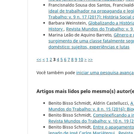
Francisnaldo Sousa dos Santos, Francival
ideal de trabalhador na propaganda e leg
Trabalho: v. 9 n. 17 (2017): História Soci
Barbara Weinstein,
Globalizando a Históri
History
,
Revista Mundos do Trabalho: v. 9 n
Marina Leão de Aquino Barreto,
Gênero e 
surgimento de uma classe fatalmente s
doméstico: sujeitos, experiências e lutas
<<
<
1
2
3
4
5
6
7
8
9
10
>
>>
Você também pode
iniciar uma pesquisa avança
Artigos mais lidos pelo mesmo(s) autor(e
Benito Bisso Schmidt, Aldrin Castellucci,
A
Mundos do Trabalho: v. 8 n. 15 (2016): Biog
Benito Bisso Schmidt,
Complexificando a i
Revista Mundos do Trabalho: v. 10 n. 19 (
Benito Bisso Schmidt,
Entre o apagamento e
legado de José Carlos Mariátegui
,
Revista