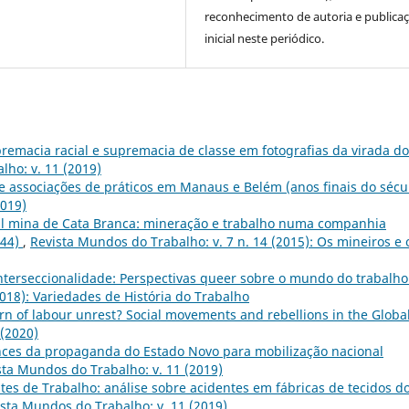
reconhecimento de autoria e publica
inicial neste periódico.
remacia racial e supremacia de classe em fotografias da virada do
lho: v. 11 (2019)
 e associações de práticos em Manaus e Belém (anos finais do sécu
2019)
al mina de Cata Branca: mineração e trabalho numa companhia
844)
,
Revista Mundos do Trabalho: v. 7 n. 14 (2015): Os mineiros e 
nterseccionalidade: Perspectivas queer sobre o mundo do trabalh
2018): Variedades de História do Trabalho
n of labour unrest? Social movements and rebellions in the Globa
 (2020)
ances da propaganda do Estado Novo para mobilização nacional
sta Mundos do Trabalho: v. 11 (2019)
tes de Trabalho: análise sobre acidentes em fábricas de tecidos d
sta Mundos do Trabalho: v. 11 (2019)