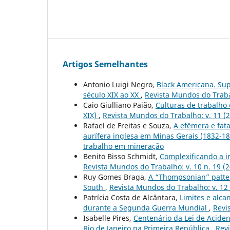
Artigos Semelhantes
Antonio Luigi Negro,
Black Americana. Sup
século XIX ao XX
,
Revista Mundos do Traba
Caio Giulliano Paião,
Culturas de trabalho
XIX)
,
Revista Mundos do Trabalho: v. 11 (
Rafael de Freitas e Souza,
A efêmera e fat
aurífera inglesa em Minas Gerais (1832-1
trabalho em mineração
Benito Bisso Schmidt,
Complexificando a i
Revista Mundos do Trabalho: v. 10 n. 19 (
Ruy Gomes Braga,
A “Thompsonian” patter
South
,
Revista Mundos do Trabalho: v. 12
Patrícia Costa de Alcântara,
Limites e alc
durante a Segunda Guerra Mundial
,
Revi
Isabelle Pires,
Centenário da Lei de Aciden
Rio de Janeiro na Primeira República
,
Revi