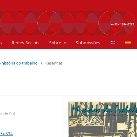
s
Redes Sociais
Sobre
Submissões
 história do trabalho
/
Resenhas
e do Sul
n5p334