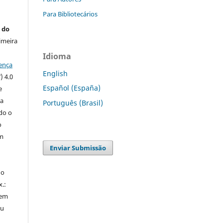
Para Bibliotecários
 do
imeira
Idioma
ença
English
) 4.0
Español (España)
e
 a
Português (Brasil)
ndo o
o
m
Enviar Submissão
do
x.:
 em
ou