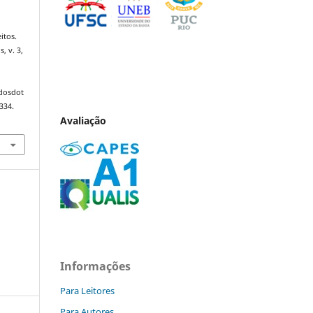
itos.
s, v. 3,
ndosdot
334.
Avaliação
Informações
Para Leitores
Para Autores