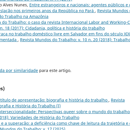
do Alves Nunes,
Entre estrangeiros e nacionais: agentes públicos e 
islação nos primeiros anos da República no Pará
,
Revista Mundos 
al do Trabalho na Amazônia
a do Trabalho: o caso da revista Internacional Labor and Working-C
. 18 (2017): Cidadania, política e história do trabalho
raça no trabalho doméstico livre em Salvador em fins do século XIX
egmentada
,
Revista Mundos do Trabalho: v. 10 n. 20 (2018): Trabalh
da por similaridade
para este artigo.
s)
 título de apresentação: biografia e história do trabalho
,
Revista
rafia e História do Trabalho (I)
nterseccionalidade: Perspectivas queer sobre o mundo do trabalh
2018): Variedades de História do Trabalho
 a superação: a deficiência como chave de leitura da trajetória e
 Mundos do Trabalho: v. 17 (2025)