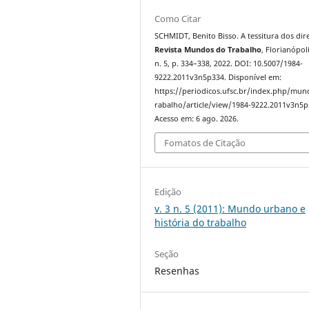
Como Citar
SCHMIDT, Benito Bisso. A tessitura dos dire
Revista Mundos do Trabalho
, Florianópoli
n. 5, p. 334–338, 2022. DOI: 10.5007/1984-
9222.2011v3n5p334. Disponível em:
https://periodicos.ufsc.br/index.php/mu
rabalho/article/view/1984-9222.2011v3n5p
Acesso em: 6 ago. 2026.
Fomatos de Citação
Edição
v. 3 n. 5 (2011): Mundo urbano e
história do trabalho
Seção
Resenhas