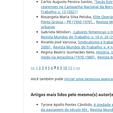
Carlos Augusto Pereira Santos,
“Serás Est
cearenses na Campanha Nacional da Borra
Trabalho: v. 13 (2021)
Rosangela Maria Silva Petuba,
Elite Operá
Ponta Grossa – PR (1950-1970).
,
Revista M
urbanos
Gabriela Mitidieri,
¿Labores femeninas o t
Revista Mundos do Trabalho: v. 10 n. 20 (2
Rinaldo José Varussa,
Sindicalismo e trab
2000)
,
Revista Mundos do Trabalho: v. 4 n
Regina Beatriz Guimarães Neto,
História, 
medo na Amazônia (1970-1980)
,
Revista M
<<
<
2
3
4
5
6
7
8
9
10
11
>
>>
Você também pode
iniciar uma pesquisa avança
Artigos mais lidos pelo mesmo(s) autor(e
Tyrone Apollo Pontes Cândido,
A piedade e
da passagem do século XIX
,
Revista Mundo