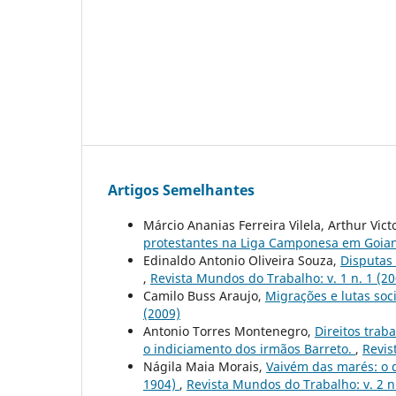
Artigos Semelhantes
Márcio Ananias Ferreira Vilela, Arthur Vict
protestantes na Liga Camponesa em Goi
Edinaldo Antonio Oliveira Souza,
Disputas 
,
Revista Mundos do Trabalho: v. 1 n. 1 (20
Camilo Buss Araujo,
Migrações e lutas soc
(2009)
Antonio Torres Montenegro,
Direitos trab
o indiciamento dos irmãos Barreto.
,
Revis
Nágila Maia Morais,
Vaivém das marés: o d
1904)
,
Revista Mundos do Trabalho: v. 2 n