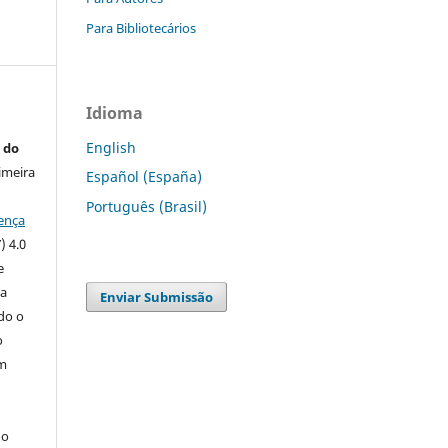
Para Bibliotecários
Idioma
English
 do
imeira
Español (España)
Português (Brasil)
ença
) 4.0
e
 a
Enviar Submissão
ndo o
o
m
do