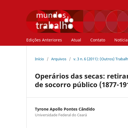
Edições Anteriores
Atual
Contato
Notícia
Início
/
Arquivos
/
v. 3 n. 6 (2011): (Outros) Trabal
Operários das secas: retira
de socorro público (1877-19
Tyrone Apollo Pontes Cândido
Universidade Federal do Ceará