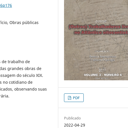
n6p176
ício, Obras públicas
s de trabalho de
o das grandes obras de
assagem do século XIX.
s no cotidiano de
ficados, observando suas
ária.
PDF
Publicado
2022-04-29