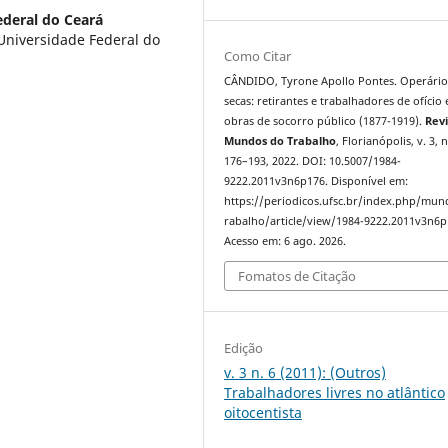
ederal do Ceará
niversidade Federal do
Como Citar
CÂNDIDO, Tyrone Apollo Pontes. Operário
secas: retirantes e trabalhadores de ofício
obras de socorro público (1877-1919).
Revi
Mundos do Trabalho
, Florianópolis, v. 3, n
176–193, 2022. DOI: 10.5007/1984-
9222.2011v3n6p176. Disponível em:
https://periodicos.ufsc.br/index.php/mu
rabalho/article/view/1984-9222.2011v3n6p
Acesso em: 6 ago. 2026.
Fomatos de Citação
Edição
v. 3 n. 6 (2011): (Outros)
Trabalhadores livres no atlântico
oitocentista