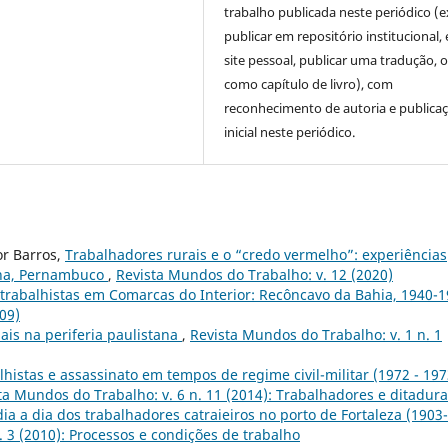
trabalho publicada neste periódico (e
publicar em repositório institucional,
site pessoal, publicar uma tradução, 
como capítulo de livro), com
reconhecimento de autoria e publica
inicial neste periódico.
or Barros,
Trabalhadores rurais e o “credo vermelho”: experiências
ana, Pernambuco
,
Revista Mundos do Trabalho: v. 12 (2020)
trabalhistas em Comarcas do Interior: Recôncavo da Bahia, 1940-1
09)
iais na periferia paulistana
,
Revista Mundos do Trabalho: v. 1 n. 1
alhistas e assassinato em tempos de regime civil-militar (1972 - 197
ta Mundos do Trabalho: v. 6 n. 11 (2014): Trabalhadores e ditadura
ia a dia dos trabalhadores catraieiros no porto de Fortaleza (1903-
. 3 (2010): Processos e condições de trabalho