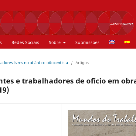
s
Redes Sociais
Sobre
Submissões
hadores livres no atlântico oitocentista
/
Artigos
ntes e trabalhadores de ofício em obr
19)