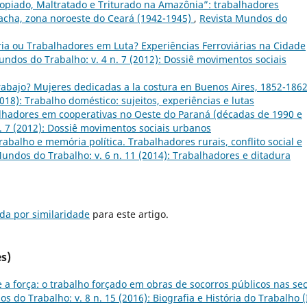
ropiado, Maltratado e Triturado na Amazônia”: trabalhadores
cha, zona noroeste do Ceará (1942-1945)
,
Revista Mundos do
ria ou Trabalhadores em Luta? Experiências Ferroviárias na Cidade
undos do Trabalho: v. 4 n. 7 (2012): Dossiê movimentos sociais
rabajo? Mujeres dedicadas a la costura en Buenos Aires, 1852-186
018): Trabalho doméstico: sujeitos, experiências e lutas
alhadores em cooperativas no Oeste do Paraná (décadas de 1990 e
. 7 (2012): Dossiê movimentos sociais urbanos
trabalho e memória política. Trabalhadores rurais, conflito social e
undos do Trabalho: v. 6 n. 11 (2014): Trabalhadores e ditadura
da por similaridade
para este artigo.
s)
 a força: o trabalho forçado em obras de socorros públicos nas se
s do Trabalho: v. 8 n. 15 (2016): Biografia e História do Trabalho (