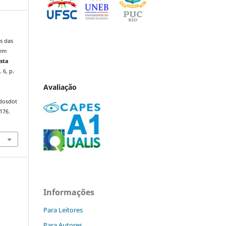
s das
 em
sta
. 6, p.
Avaliação
ndosdot
176.
Informações
Para Leitores
Para Autores