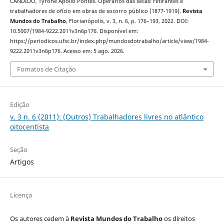
CÂNDIDO, Tyrone Apollo Pontes. Operários das secas: retirantes e
trabalhadores de ofício em obras de socorro público (1877-1919).
Revista
Mundos do Trabalho
, Florianópolis, v. 3, n. 6, p. 176–193, 2022. DOI:
10.5007/1984-9222.2011v3n6p176. Disponível em:
https://periodicos.ufsc.br/index.php/mundosdotrabalho/article/view/1984-
9222.2011v3n6p176. Acesso em: 5 ago. 2026.
Fomatos de Citação
Edição
v. 3 n. 6 (2011): (Outros) Trabalhadores livres no atlântico
oitocentista
Seção
Artigos
Licença
Os autores cedem à
Revista Mundos do Trabalho
os direitos