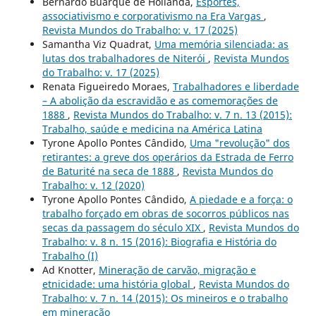
Bernardo Buarque de Hollanda,
Esportes,
associativismo e corporativismo na Era Vargas
,
Revista Mundos do Trabalho: v. 17 (2025)
Samantha Viz Quadrat,
Uma memória silenciada: as
lutas dos trabalhadores de Niterói
,
Revista Mundos
do Trabalho: v. 17 (2025)
Renata Figueiredo Moraes,
Trabalhadores e liberdade
– A abolição da escravidão e as comemorações de
1888
,
Revista Mundos do Trabalho: v. 7 n. 13 (2015):
Trabalho, saúde e medicina na América Latina
Tyrone Apollo Pontes Cândido,
Uma "revolução" dos
retirantes: a greve dos operários da Estrada de Ferro
de Baturité na seca de 1888
,
Revista Mundos do
Trabalho: v. 12 (2020)
Tyrone Apollo Pontes Cândido,
A piedade e a força: o
trabalho forçado em obras de socorros públicos nas
secas da passagem do século XIX
,
Revista Mundos do
Trabalho: v. 8 n. 15 (2016): Biografia e História do
Trabalho (I)
Ad Knotter,
Mineração de carvão, migração e
etnicidade: uma história global
,
Revista Mundos do
Trabalho: v. 7 n. 14 (2015): Os mineiros e o trabalho
em mineração