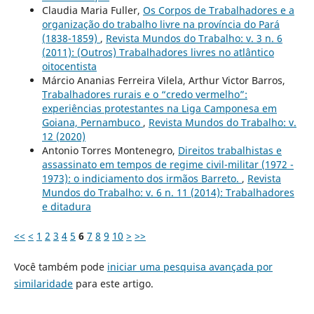
Claudia Maria Fuller,
Os Corpos de Trabalhadores e a
organização do trabalho livre na província do Pará
(1838-1859)
,
Revista Mundos do Trabalho: v. 3 n. 6
(2011): (Outros) Trabalhadores livres no atlântico
oitocentista
Márcio Ananias Ferreira Vilela, Arthur Victor Barros,
Trabalhadores rurais e o “credo vermelho”:
experiências protestantes na Liga Camponesa em
Goiana, Pernambuco
,
Revista Mundos do Trabalho: v.
12 (2020)
Antonio Torres Montenegro,
Direitos trabalhistas e
assassinato em tempos de regime civil-militar (1972 -
1973): o indiciamento dos irmãos Barreto.
,
Revista
Mundos do Trabalho: v. 6 n. 11 (2014): Trabalhadores
e ditadura
<<
<
1
2
3
4
5
6
7
8
9
10
>
>>
Você também pode
iniciar uma pesquisa avançada por
similaridade
para este artigo.