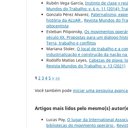
Rubén Vega García,
Instinto de clase y re
Mundos do Trabalho: v. 6 n. 11 (2014): Tr
Gonzalo Pérez Alvarez,
Paternalismo, expe
história da ALUAR
,
Revista Mundos do Traba
oitocentista
Esteban Piliponsky,
Os movimentos operári
século XX. Propostas para um diálogo hist
Terra, trabalho e conflitos
Mariana Stoler,
O local de trabalho e a co
industrialização e construção da nação na
Rodolfo Matías Leyes,
Cabezas de playa: l
Revista Mundos do Trabalho: v. 13 (2021)
1
2
3
4
5
>
>>
Você também pode
iniciar uma pesquisa avança
Artigos mais lidos pelo mesmo(s) autor(e
Lucas Poy,
O lugar da International Associa
bibliotecas do movimento operário
,
Revis