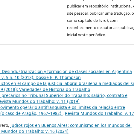
publicar em repositório institucional,
site pessoal, publicar uma tradução, 
como capítulo de livro), com
reconhecimento de autoria e publica
inicial neste periódico.
Desindustrialización y formación de clases sociales en Argentina
v. 5 n. 10 (2013): Dossiê E. P. Thompson
flictos en el campo de la justicia laboral brasileña a mediados del s
19 (2018): Variedades de História do Trabalho
precários no Tribunal Superior do Trabalho: salário, contrato e
evista Mundos do Trabalho: v. 11 (2019)
imento operário antifranquista e os limites da relação entre
 (o caso de Aragão, 1967–1982)
,
Revista Mundos do Trabalho: v. 17
rero,
Judíos rojos en Buenos Aires: comunismo en los mundos del
a Mundos do Trabalho: v. 16 (2024)