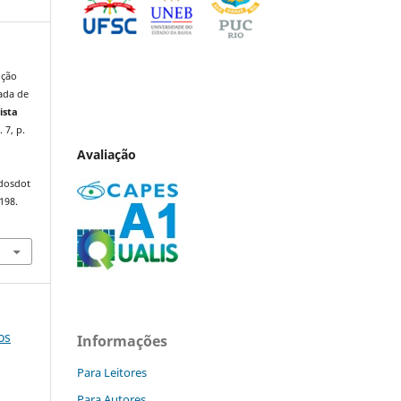
ução
nada de
ista
. 7, p.
Avaliação
ndosdot
198.
os
Informações
Para Leitores
Para Autores