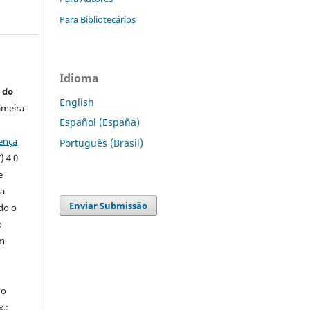
Para Bibliotecários
Idioma
 do
English
imeira
Español (España)
ença
Português (Brasil)
) 4.0
e
 a
Enviar Submissão
ndo o
o
m
do
x.: