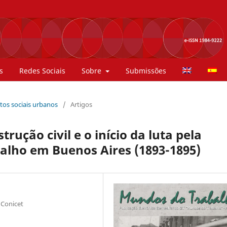
s
Redes Sociais
Sobre
Submissões
ntos sociais urbanos
/
Artigos
rução civil e o início da luta pela
alho em Buenos Aires (1893-1895)
 Conicet