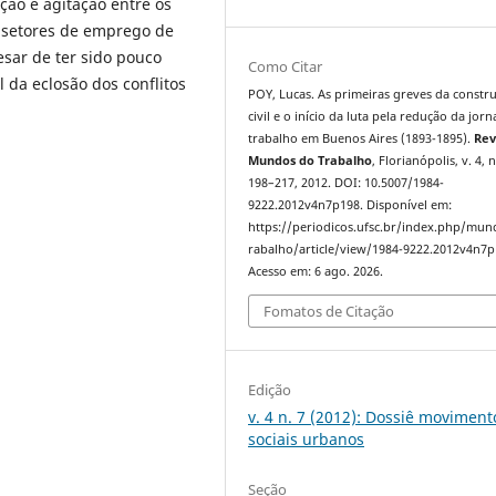
ção e agitação entre os
s setores de emprego de
sar de ter sido pouco
Como Citar
da eclosão dos conflitos
POY, Lucas. As primeiras greves da constr
civil e o início da luta pela redução da jor
trabalho em Buenos Aires (1893-1895).
Rev
Mundos do Trabalho
, Florianópolis, v. 4, n
198–217, 2012. DOI: 10.5007/1984-
9222.2012v4n7p198. Disponível em:
https://periodicos.ufsc.br/index.php/mu
rabalho/article/view/1984-9222.2012v4n7p
Acesso em: 6 ago. 2026.
Fomatos de Citação
Edição
v. 4 n. 7 (2012): Dossiê moviment
sociais urbanos
Seção