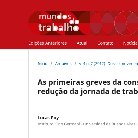
Edições Anteriores
Atual
Contato
Notícia
Início
/
Arquivos
/
v. 4 n. 7 (2012): Dossiê movime
As primeiras greves da const
redução da jornada de trab
Lucas Poy
Instituto Gino Germani - Universidad de Buenos Aires -