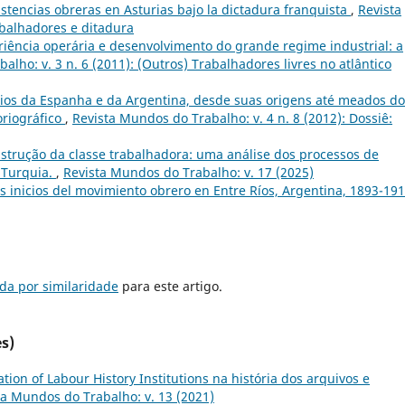
sistencias obreras en Asturias bajo la dictadura franquista
,
Revista
abalhadores e ditadura
riência operária e desenvolvimento do grande regime industrial: a
lho: v. 3 n. 6 (2011): (Outros) Trabalhadores livres no atlântico
os da Espanha e da Argentina, desde suas origens até meados do
oriográfico
,
Revista Mundos do Trabalho: v. 4 n. 8 (2012): Dossiê:
nstrução da classe trabalhadora: uma análise dos processos de
 Turquia.
,
Revista Mundos do Trabalho: v. 17 (2025)
os inicios del movimiento obrero en Entre Ríos, Argentina, 1893-19
da por similaridade
para este artigo.
s)
tion of Labour History Institutions na história dos arquivos e
ta Mundos do Trabalho: v. 13 (2021)