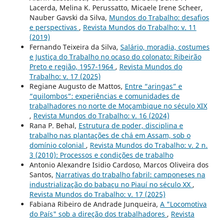
Lacerda, Melina K. Perussatto, Micaele Irene Scheer,
Nauber Gavski da Silva,
Mundos do Trabalho: desafios
e perspectivas
,
Revista Mundos do Trabalho: v. 11
(2019)
Fernando Teixeira da Silva,
Salário, moradia, costumes
e Justiça do Trabalho no ocaso do colonato: Ribeirão
Preto e região, 1957-1964
,
Revista Mundos do
Trabalho: v. 17 (2025)
Regiane Augusto de Mattos,
Entre “aringas” e
“quilombos”: experiências e comunidades de
trabalhadores no norte de Moçambique no século XIX
,
Revista Mundos do Trabalho: v. 16 (2024)
Rana P. Behal,
Estrutura de poder, disciplina e
trabalho nas plantações de chá em Assam, sob o
domínio colonial
,
Revista Mundos do Trabalho: v. 2 n.
3 (2010): Processos e condições de trabalho
Antonio Alexandre Isidio Cardoso, Marcos Oliveira dos
Santos,
Narrativas do trabalho fabril: camponeses na
industrialização do babaçu no Piauí no século XX
,
Revista Mundos do Trabalho: v. 17 (2025)
Fabiana Ribeiro de Andrade Junqueira,
A "Locomotiva
do País" sob a direção dos trabalhadores
,
Revista