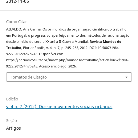
2012-11-06
Como Citar
AZEVEDO, Ana Carina. Os primórdios da organização científica do trabalho
em Portugal: o progressivo aperfeiçoamento dos métodos de racionalização
desde o início do século XX até à II Guerra Mundial.
Revista Mundos do
Trabalho
, Florianópolis, v. 4, n. 7, p. 245–265, 2012. DOI: 10.5007/1984-
9222.2012v4n7p245. Disponível em:
https://periodicos.ufsc.br/index.php/mundosdotrabalho/article/view/1984-
9222.2012v4n7p245. Acesso em: 6 ago. 2026.
Fomatos de Citação
Edição
v. 4 n. 7 (2012): Dossiê movimentos sociais urbanos
Seção
Artigos