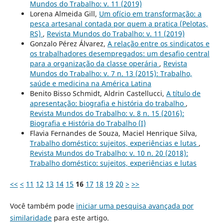
Mundos do Trabalho: v. 11 (2019)
Lorena Almeida Gill,
Um ofício em transformação: a
pesca artesanal contada por quem a pratica (Pelotas,
RS)
,
Revista Mundos do Trabalho: v. 11 (2019)
Gonzalo Pérez Álvarez,
A relação entre os sindicatos e
os trabalhadores desempregados: um desafio central
para a organização da classe operária
,
Revista
Mundos do Trabalho: v. 7 n. 13 (2015): Trabalho,
saúde e medicina na América Latina
Benito Bisso Schmidt, Aldrin Castellucci,
A título de
apresentação: biografia e história do trabalho
,
Revista Mundos do Trabalho: v. 8 n. 15 (2016):
Biografia e História do Trabalho (I)
Flavia Fernandes de Souza, Maciel Henrique Silva,
Trabalho doméstico: sujeitos, experiências e lutas
,
Revista Mundos do Trabalho: v. 10 n. 20 (2018):
Trabalho doméstico: sujeitos, experiências e lutas
<<
<
11
12
13
14
15
16
17
18
19
20
>
>>
Você também pode
iniciar uma pesquisa avançada por
similaridade
para este artigo.