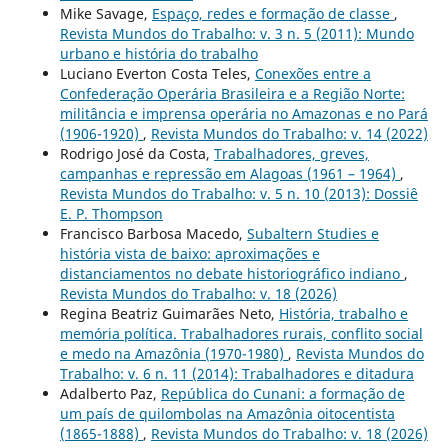
Mike Savage,
Espaço, redes e formação de classe
,
Revista Mundos do Trabalho: v. 3 n. 5 (2011): Mundo
urbano e história do trabalho
Luciano Everton Costa Teles,
Conexões entre a
Confederação Operária Brasileira e a Região Norte:
militância e imprensa operária no Amazonas e no Pará
(1906-1920)
,
Revista Mundos do Trabalho: v. 14 (2022)
Rodrigo José da Costa,
Trabalhadores, greves,
campanhas e repressão em Alagoas (1961 – 1964)
,
Revista Mundos do Trabalho: v. 5 n. 10 (2013): Dossiê
E. P. Thompson
Francisco Barbosa Macedo,
Subaltern Studies e
história vista de baixo: aproximações e
distanciamentos no debate historiográfico indiano
,
Revista Mundos do Trabalho: v. 18 (2026)
Regina Beatriz Guimarães Neto,
História, trabalho e
memória política. Trabalhadores rurais, conflito social
e medo na Amazônia (1970-1980)
,
Revista Mundos do
Trabalho: v. 6 n. 11 (2014): Trabalhadores e ditadura
Adalberto Paz,
República do Cunani: a formação de
um país de quilombolas na Amazônia oitocentista
(1865-1888)
,
Revista Mundos do Trabalho: v. 18 (2026)