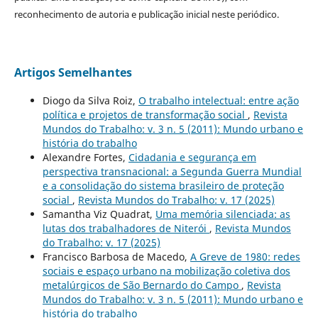
reconhecimento de autoria e publicação inicial neste periódico.
Artigos Semelhantes
Diogo da Silva Roiz,
O trabalho intelectual: entre ação
política e projetos de transformação social
,
Revista
Mundos do Trabalho: v. 3 n. 5 (2011): Mundo urbano e
história do trabalho
Alexandre Fortes,
Cidadania e segurança em
perspectiva transnacional: a Segunda Guerra Mundial
e a consolidação do sistema brasileiro de proteção
social
,
Revista Mundos do Trabalho: v. 17 (2025)
Samantha Viz Quadrat,
Uma memória silenciada: as
lutas dos trabalhadores de Niterói
,
Revista Mundos
do Trabalho: v. 17 (2025)
Francisco Barbosa de Macedo,
A Greve de 1980: redes
sociais e espaço urbano na mobilização coletiva dos
metalúrgicos de São Bernardo do Campo
,
Revista
Mundos do Trabalho: v. 3 n. 5 (2011): Mundo urbano e
história do trabalho