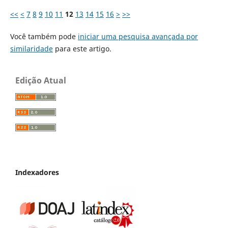
<<
<
7
8
9
10
11
12
13
14
15
16
>
>>
Você também pode
iniciar uma pesquisa avançada por
similaridade
para este artigo.
Edição Atual
Indexadores