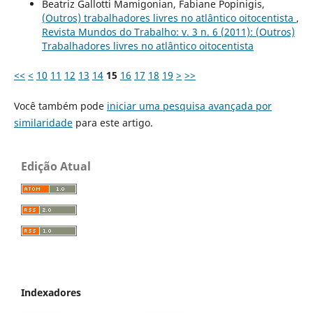
Beatriz Gallotti Mamigonian, Fabiane Popinigis,
(Outros) trabalhadores livres no atlântico oitocentista
,
Revista Mundos do Trabalho: v. 3 n. 6 (2011): (Outros)
Trabalhadores livres no atlântico oitocentista
<<
<
10
11
12
13
14
15
16
17
18
19
>
>>
Você também pode
iniciar uma pesquisa avançada por
similaridade
para este artigo.
Edição Atual
Indexadores