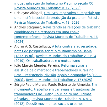
industrialização do babaçu no Piauí no século XX
,
Revista Mundos do Trabalho: v. 17 (2025)
Crislayne Alfagali,
Um livro imperativo e imperial: por
uma história social da produção da prata em Potosí
,
Revista Mundos do Trabalho: v. 18 (2026)
Andres Stagnaro,
Revisitando as relações de trabalho
combinadas e alternadas em uma chave
contemporânea
,
Revista Mundos do Trabalho: v. 16
(2024)
Aldrin A. S. Castellucci,
A luta contra a adversidade:
notas de pesquisa sobre o mutualismo na Bahia
(1832-1930)
,
Revista Mundos do Trabalho: v. 2 n. 4
(2010): Os trabalhadores e o mutualismo
João Márcio Mendes Pereira,
Reforma agrária
assistida pelo mercado e trabalhadores rurais no
Brasil: resistência, divisão, apoio e acomodação (1995-
2003)
,
Revista Mundos do Trabalho: v. 17 (2025)
Sérgio Paulo Morais, Paulo Roberto de Almeida,
Em
movimento: trabalho em canaviais e trajetórias de
trabalhadores no Triângulo Mineiro nas últimas
décadas.
,
Revista Mundos do Trabalho: v. 4 n. 7
(2012): Dossiê movimentos sociais urbanos