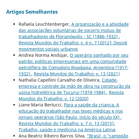
Artigos Semelhantes
Rafaela Leuchtenberger,
A organização e a atividade
das associações voluntárias de socorro mútuo de
trabalhadores de Florianópolis - SC (1886-1932)
,
Revista Mundos do Trabalho: v. 4 n. 7 (2012): Dossiê
movimentos sociais urbanos
Andrea Norma Andújar,
O operário sonhado por seu
patrão: políticas empresariais em uma comunidade
petrolífera de Comodoro Rivadavia, Argentina (1917-
1932)
,
Revista Mundos do Trabalho: v. 13 (2021)
Nathalia Capellini Carvalho de Oliveira,
Cidade-
empresa e controle da mão de obra na construção da
usina hidrelétrica de Tucuruí (1974-1984)
,
Revista
Mundos do Trabalho: v. 12 (2020)
Liane Maria Bertucci,
Para a saúde da criança. A
educação do trabalhador nas teses médicas e nos
jornais operários (São Paulo, início do século XX)
,
Revista Mundos do Trabalho: v. 7 n. 13 (2015):
Trabalho, saúde e medicina na América Latina
Ana Beatriz Ribeiro Barros Silva,
"Brasil, o “campeão