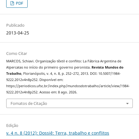
PDF
Publicado
2013-04-25
Como Citar
MARCOS, Schiavi. Organização têxtil e conflito: La Fábrica Argentina de
Alpercatas no início do primeiro governo peronista.
Revista Mundos do
Trabalho
, Florianópolis, v. 4, n. 8, p. 252–272, 2013. DOI: 10.5007/1984-
9222.2012v4n8p252. Disponível em:
https://periodicos.ufsc.br/index.php/mundosdotrabalho/article/view/1984-
9222.2012v4n8p252. Acesso em: 8 ago. 2026.
Fomatos de Citação
Edição
v. 4 n. 8 (2012): Dossiê: Terra, trabalho e conflitos