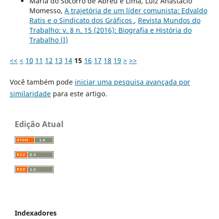
Maria do Socorro de Abreu e Lima, Luiz Anastácio
Momesso,
A trajetória de um líder comunista: Edvaldo
Ratis e o Sindicato dos Gráficos
,
Revista Mundos do
Trabalho: v. 8 n. 15 (2016): Biografia e História do
Trabalho (I)
<<
<
10
11
12
13
14
15
16
17
18
19
>
>>
Você também pode
iniciar uma pesquisa avançada por
similaridade
para este artigo.
Edição Atual
Indexadores