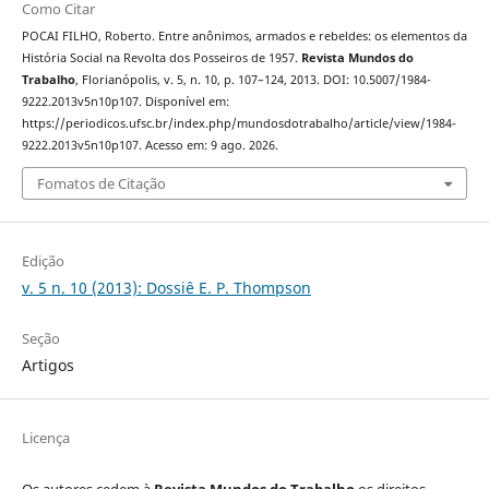
Como Citar
POCAI FILHO, Roberto. Entre anônimos, armados e rebeldes: os elementos da
História Social na Revolta dos Posseiros de 1957.
Revista Mundos do
Trabalho
, Florianópolis, v. 5, n. 10, p. 107–124, 2013. DOI: 10.5007/1984-
9222.2013v5n10p107. Disponível em:
https://periodicos.ufsc.br/index.php/mundosdotrabalho/article/view/1984-
9222.2013v5n10p107. Acesso em: 9 ago. 2026.
Fomatos de Citação
Edição
v. 5 n. 10 (2013): Dossiê E. P. Thompson
Seção
Artigos
Licença
Os autores cedem à
Revista Mundos do Trabalho
os direitos