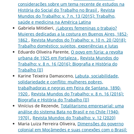
considerações sobre um tema recente de estudos na
História do Social do Trabalho no Brasil
,
Revista
Mundos do Trabalho: v. 7 n. 13 (2015): Trabalho,
saúde e medicina na América Latina
Gabriela Mitidieri,
¿Labores femeninas o trabajo?
Mujeres dedicadas a la costura en Buenos Aires, 1852-
1862
,
Revista Mundos do Trabalho: v. 10 n. 20 (2018):
Trabalho doméstico: sujeitos, experiências e lutas
Eduardo Oliveira Parente,
O povo em fúria: a revolta
urbana de 1925 em Fortaleza
,
Revista Mundos do
Trabalho: v. 8 n. 16 (2016): Biografia e História do
Trabalho (II)
Karine Teixeira Damasceno,
Labuta, sociabilidade,
solidariedade e conflito: mulheres pobres,
trabalhadoras e negras em Feira de Santana, 1890-
1920
,
Revista Mundos do Trabalho: v. 8 n. 16 (2016):
Biografia e História do Trabalho (II)
Vinícius de Rezende,
Totalitarismo empresarial: uma
análise do sistema Bata no Brasil e no Chile (1940-
1970)
,
Revista Mundos do Trabalho: v. 12 (2020)
Maria Luiza Ferreira Oliveira,
Dimensões do governo
colonial em Moçâmedes e suas conexões com o Brasil: