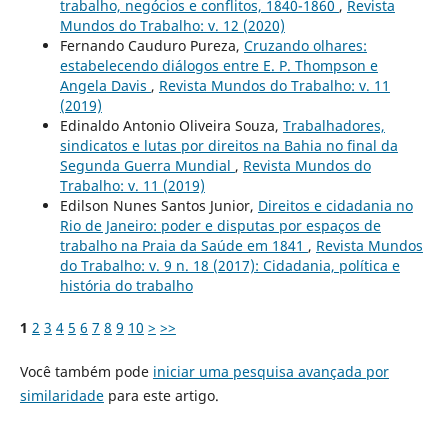
trabalho, negócios e conflitos, 1840-1860
,
Revista
Mundos do Trabalho: v. 12 (2020)
Fernando Cauduro Pureza,
Cruzando olhares:
estabelecendo diálogos entre E. P. Thompson e
Angela Davis
,
Revista Mundos do Trabalho: v. 11
(2019)
Edinaldo Antonio Oliveira Souza,
Trabalhadores,
sindicatos e lutas por direitos na Bahia no final da
Segunda Guerra Mundial
,
Revista Mundos do
Trabalho: v. 11 (2019)
Edilson Nunes Santos Junior,
Direitos e cidadania no
Rio de Janeiro: poder e disputas por espaços de
trabalho na Praia da Saúde em 1841
,
Revista Mundos
do Trabalho: v. 9 n. 18 (2017): Cidadania, política e
história do trabalho
1
2
3
4
5
6
7
8
9
10
>
>>
Você também pode
iniciar uma pesquisa avançada por
similaridade
para este artigo.