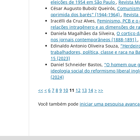
eleições de 1954 em São Paulo
,
Revista M
César Augusto Bubolz Queirós,
Comunismo 
oprimida dos barés” (1944-1964)
,
Revista
Iracélli da Cruz Alves,
Feminismo, PCB e o 
relações intragênero e as dimensões de r
Daniela Magalhães da Silveira,
O cortiço d
nos jornais contemporâneos (1888-1891)
,
Edinaldo Antonio Oliveira Souza,
“Herdeiro
trabalhadores, política, classe e raça n
15 (2023)
Daniel Schneider Bastos,
“O homem que ga
ideologia social do reformismo liberal in
(2024)
<<
<
6
7
8
9
10
11
12
13
14
>
>>
Você também pode
iniciar uma pesquisa avança