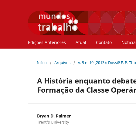
Edições Anteriores
Atual
Contato
Notícia
Início
/
Arquivos
/
v. 5 n. 10 (2013): Dossiê E. P. 
A História enquanto debate
Formação da Classe Operár
Bryan D. Palmer
Trent's University