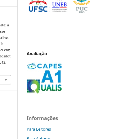
ate: a
sse
balho
,
I:
el em:
Avaliação
ndosdot
p13.
Informações
Para Leitores
Para Autores