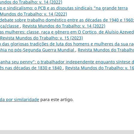
undos do Trabalho: v. 14 (2022)
e sindicalismo: o PCB e as disputas sindicais “na grande terra
 Mundos do Trabalho: v. 14 (2022)
debate sobre trabalho doméstico entre as décadas de 1940 e 1960
aça/classe
,
Revista Mundos do Trabalho: v. 14 (2022)
as mulheres: classe, raça e gênero em O Cortiço, de Aluísio Azeved
Revista Mundos do Trabalho: v. 15 (2023)
 das gloriosas tradições de luta dos homens e mulheres da sua ra
a Bahia no pós-Segunda Guerra Mundial
,
Revista Mundos do Trabalho
nha seu penny”: o trabalhador independente enquanto síntese 
glês nas décadas de 1830 e 1840
,
Revista Mundos do Trabalho: v. 1
da por similaridade
para este artigo.