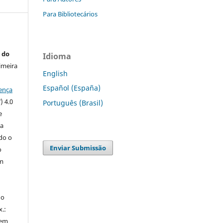
Para Bibliotecários
 do
Idioma
imeira
English
Español (España)
ença
) 4.0
Português (Brasil)
e
 a
ndo o
Enviar Submissão
o
m
do
x.:
 em