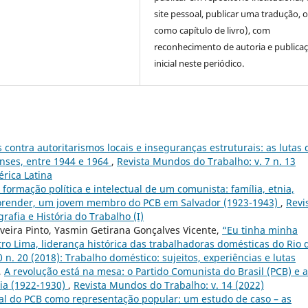
site pessoal, publicar uma tradução, 
como capítulo de livro), com
reconhecimento de autoria e publica
inicial neste periódico.
 contra autoritarismos locais e inseguranças estruturais: as lutas 
enses, entre 1944 e 1964
,
Revista Mundos do Trabalho: v. 7 n. 13
rica Latina
 formação política e intelectual de um comunista: família, etnia,
b Gorender, um jovem membro do PCB em Salvador (1923-1943)
,
Revi
rafia e História do Trabalho (I)
liveira Pinto, Yasmin Getirana Gonçalves Vicente,
“Eu tinha minha
tro Lima, liderança histórica das trabalhadoras domésticas do Rio 
 n. 20 (2018): Trabalho doméstico: sujeitos, experiências e lutas
,
A revolução está na mesa: o Partido Comunista do Brasil (PCB) e a
ia (1922-1930)
,
Revista Mundos do Trabalho: v. 14 (2022)
ral do PCB como representação popular: um estudo de caso – as