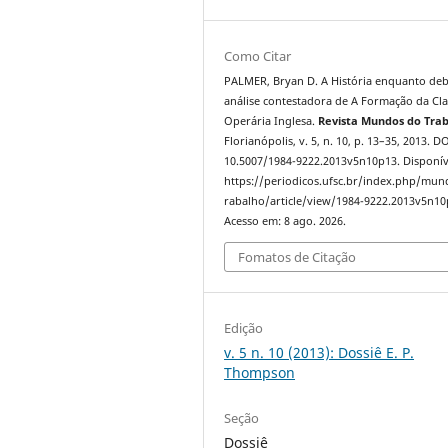
Como Citar
PALMER, Bryan D. A História enquanto deb
análise contestadora de A Formação da Cla
Operária Inglesa.
Revista Mundos do Tra
Florianópolis, v. 5, n. 10, p. 13–35, 2013. DO
10.5007/1984-9222.2013v5n10p13. Disponív
https://periodicos.ufsc.br/index.php/mu
rabalho/article/view/1984-9222.2013v5n10
Acesso em: 8 ago. 2026.
Fomatos de Citação
Edição
v. 5 n. 10 (2013): Dossiê E. P.
Thompson
Seção
Dossiê