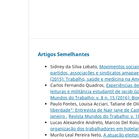
Artigos Semelhantes
Sidney da Silva Lobato,
Movimentos sociais
partidos, associações e sindicatos amapa
(2015): Trabalho, saúde e medicina na Amé
Carlos Fernando Quadros,
Experiências de
leituras e militância estudantil de Jaco
Mundos do Trabalho: v. 8 n. 15 (2016): Biog
Paulo Fontes, Louisa Acciari, Tatiane de O
liberdade”: Entrevista de Nair Jane de Cas
Janeiro
,
Revista Mundos do Trabalho: v. 10
Lucas Alexandre Andreto, Marcos Del Roio
organização dos trabalhadores em hotelar
Murilo Leal Pereira Neto,
A atuação eleito