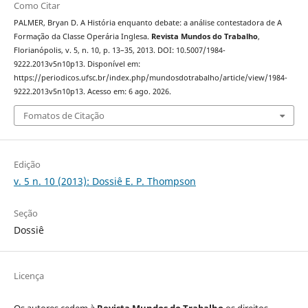
Como Citar
PALMER, Bryan D. A História enquanto debate: a análise contestadora de A
Formação da Classe Operária Inglesa.
Revista Mundos do Trabalho
,
Florianópolis, v. 5, n. 10, p. 13–35, 2013. DOI: 10.5007/1984-
9222.2013v5n10p13. Disponível em:
https://periodicos.ufsc.br/index.php/mundosdotrabalho/article/view/1984-
9222.2013v5n10p13. Acesso em: 6 ago. 2026.
Fomatos de Citação
Edição
v. 5 n. 10 (2013): Dossiê E. P. Thompson
Seção
Dossiê
Licença
Os autores cedem à
Revista Mundos do Trabalho
os direitos