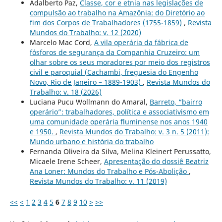
Adalberto Paz,
Classe, cor e etnia nas legislações de
compulsão ao trabalho na Amazônia: do Diretório ao
fim dos Corpos de Trabalhadores (1755-1859)
,
Revista
Mundos do Trabalho: v. 12 (2020)
Marcelo Mac Cord,
A vila operária da fábrica de
fósforos de segurança da Companhia Cruzeiro: um
olhar sobre os seus moradores por meio dos registros
civil e paroquial (Cachambi, freguesia do Engenho
Novo, Rio de Janeiro – 1889-1903)
,
Revista Mundos do
Trabalho: v. 18 (2026)
Luciana Pucu Wollmann do Amaral,
Barreto, “bairro
operário”: trabalhadores, política e associativismo em
uma comunidade operária fluminense nos anos 1940
e 1950.
,
Revista Mundos do Trabalho: v. 3 n. 5 (2011):
Mundo urbano e história do trabalho
Fernanda Oliveira da Silva, Melina Kleinert Perussatto,
Micaele Irene Scheer,
Apresentação do dossiê Beatriz
Ana Loner: Mundos do Trabalho e Pós-Abolição
,
Revista Mundos do Trabalho: v. 11 (2019)
<<
<
1
2
3
4
5
6
7
8
9
10
>
>>