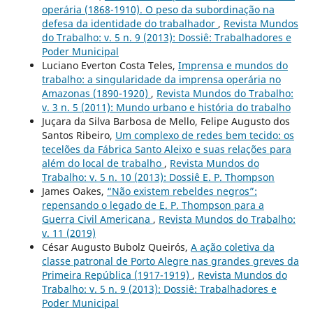
operária (1868-1910). O peso da subordinação na
defesa da identidade do trabalhador
,
Revista Mundos
do Trabalho: v. 5 n. 9 (2013): Dossiê: Trabalhadores e
Poder Municipal
Luciano Everton Costa Teles,
Imprensa e mundos do
trabalho: a singularidade da imprensa operária no
Amazonas (1890-1920)
,
Revista Mundos do Trabalho:
v. 3 n. 5 (2011): Mundo urbano e história do trabalho
Juçara da Silva Barbosa de Mello, Felipe Augusto dos
Santos Ribeiro,
Um complexo de redes bem tecido: os
tecelões da Fábrica Santo Aleixo e suas relações para
além do local de trabalho
,
Revista Mundos do
Trabalho: v. 5 n. 10 (2013): Dossiê E. P. Thompson
James Oakes,
“Não existem rebeldes negros”:
repensando o legado de E. P. Thompson para a
Guerra Civil Americana
,
Revista Mundos do Trabalho:
v. 11 (2019)
César Augusto Bubolz Queirós,
A ação coletiva da
classe patronal de Porto Alegre nas grandes greves da
Primeira República (1917-1919)
,
Revista Mundos do
Trabalho: v. 5 n. 9 (2013): Dossiê: Trabalhadores e
Poder Municipal