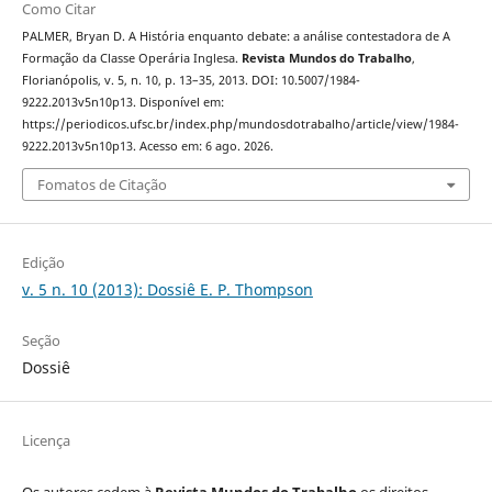
Como Citar
PALMER, Bryan D. A História enquanto debate: a análise contestadora de A
Formação da Classe Operária Inglesa.
Revista Mundos do Trabalho
,
Florianópolis, v. 5, n. 10, p. 13–35, 2013. DOI: 10.5007/1984-
9222.2013v5n10p13. Disponível em:
https://periodicos.ufsc.br/index.php/mundosdotrabalho/article/view/1984-
9222.2013v5n10p13. Acesso em: 6 ago. 2026.
Fomatos de Citação
Edição
v. 5 n. 10 (2013): Dossiê E. P. Thompson
Seção
Dossiê
Licença
Os autores cedem à
Revista Mundos do Trabalho
os direitos