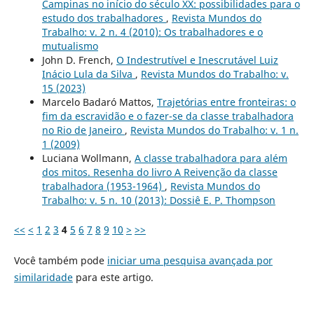
Campinas no início do século XX: possibilidades para o
estudo dos trabalhadores
,
Revista Mundos do
Trabalho: v. 2 n. 4 (2010): Os trabalhadores e o
mutualismo
John D. French,
O Indestrutível e Inescrutável Luiz
Inácio Lula da Silva
,
Revista Mundos do Trabalho: v.
15 (2023)
Marcelo Badaró Mattos,
Trajetórias entre fronteiras: o
fim da escravidão e o fazer-se da classe trabalhadora
no Rio de Janeiro
,
Revista Mundos do Trabalho: v. 1 n.
1 (2009)
Luciana Wollmann,
A classe trabalhadora para além
dos mitos. Resenha do livro A Reivenção da classe
trabalhadora (1953-1964)
,
Revista Mundos do
Trabalho: v. 5 n. 10 (2013): Dossiê E. P. Thompson
<<
<
1
2
3
4
5
6
7
8
9
10
>
>>
Você também pode
iniciar uma pesquisa avançada por
similaridade
para este artigo.