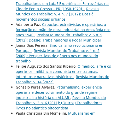
Trabalhadores em Luta? Experiências Ferroviárias na
Cidade Ponta Grossa – PR (1950-1970).
,
Revista
Mundos do Trabalho: v. 4 n. 7 (2012): Dossiê
movimentos sociais urbanos
Adalberto Paz,
Caboclos, extrativistas e operários: a
formação da mão-de-obra industrial na Amazônia nos
anos 1940
,
Revista Mundos do Trabalho: v. 5 n. 9
(2013): Dossiê: Trabalhadores e Poder Municipal
Joana Dias Pereira,
Sindicalismo revolucionário em
Portugal
,
Revista Mundos do Trabalho: v. 1 n. 2
(2009): Perspectivas de gênero nos mundos do
trabalho
Felipe Augusto dos Santos Ribeiro,
O médico, a fé e os
operários: militância comunista entre traumas,
interditos e narrativas históricas
,
Revista Mundos do
Trabalho: v. 14 (2022)
Gonzalo Pérez Alvarez,
Paternalismo, experiência
operária e desenvolvimento do grande regime
industrial: a história da ALUAR
,
Revista Mundos do
Trabalho: v. 3 n. 6 (2011): (Outros) Trabalhadores
livres no atlântico oitocentista
Paula Christina Bin Nomelini,
Mutualismo em