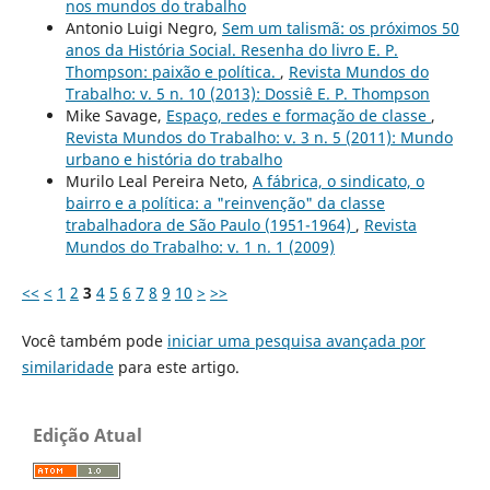
nos mundos do trabalho
Antonio Luigi Negro,
Sem um talismã: os próximos 50
anos da História Social. Resenha do livro E. P.
Thompson: paixão e política.
,
Revista Mundos do
Trabalho: v. 5 n. 10 (2013): Dossiê E. P. Thompson
Mike Savage,
Espaço, redes e formação de classe
,
Revista Mundos do Trabalho: v. 3 n. 5 (2011): Mundo
urbano e história do trabalho
Murilo Leal Pereira Neto,
A fábrica, o sindicato, o
bairro e a política: a "reinvenção" da classe
trabalhadora de São Paulo (1951-1964)
,
Revista
Mundos do Trabalho: v. 1 n. 1 (2009)
<<
<
1
2
3
4
5
6
7
8
9
10
>
>>
Você também pode
iniciar uma pesquisa avançada por
similaridade
para este artigo.
Edição Atual