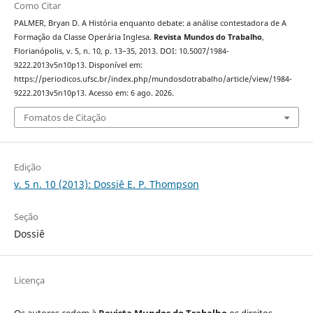
Como Citar
PALMER, Bryan D. A História enquanto debate: a análise contestadora de A
Formação da Classe Operária Inglesa.
Revista Mundos do Trabalho
,
Florianópolis, v. 5, n. 10, p. 13–35, 2013. DOI: 10.5007/1984-
9222.2013v5n10p13. Disponível em:
https://periodicos.ufsc.br/index.php/mundosdotrabalho/article/view/1984-
9222.2013v5n10p13. Acesso em: 6 ago. 2026.
Fomatos de Citação
Edição
v. 5 n. 10 (2013): Dossiê E. P. Thompson
Seção
Dossiê
Licença
Os autores cedem à
Revista Mundos do Trabalho
os direitos