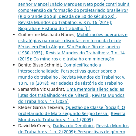
senhor Manoel Inácio Marques Neto pode contribuir à
compreensão da formação do proletariado brasileiro?
(Rio Grande do Sul, década de 50 do século XX)
,
Revista Mundos do Trabalho: v. 8 n. 16 (2016):
Biografia e História do Trabalho (II)
Guilherme Machado Nunes,
Mobilizações operárias e
estratégias patronais: disputas em torno da Lei de
Férias em Porto Alegre, São Paulo e Rio de Janeiro
(1930-1935)
,
Revista Mundos do Trabalho: v. 7 n. 14
(2015): Os mineiros e o trabalho em mineração
Benito Bisso Schmidt,
Complexificando a
interseccionalidade: Perspectivas queer sobre o
mundo do trabalho
,
Revista Mundos do Trabalho: v.
10 n. 19 (2018): Variedades de História do Trabalho
Samantha Viz Quadrat,
Uma memória silenciada: as
lutas dos trabalhadores de Niterói
,
Revista Mundos
do Trabalho: v. 17 (2025)
Kleber Garcia Teixeira,
Questão de Classe (Social): O
proletariado de Marx segundo Sérgio Lessa
,
Revista
Mundos do Trabalho: v. 1 n. 1 (2009)
David McCreery,
Dádiva do Demônio
,
Revista Mundos
do Trabalho: v. 1 n. 2 (2009): Perspectivas de gênero