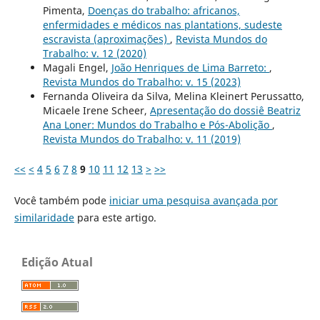
Pimenta,
Doenças do trabalho: africanos,
enfermidades e médicos nas plantations, sudeste
escravista (aproximações)
,
Revista Mundos do
Trabalho: v. 12 (2020)
Magali Engel,
João Henriques de Lima Barreto:
,
Revista Mundos do Trabalho: v. 15 (2023)
Fernanda Oliveira da Silva, Melina Kleinert Perussatto,
Micaele Irene Scheer,
Apresentação do dossiê Beatriz
Ana Loner: Mundos do Trabalho e Pós-Abolição
,
Revista Mundos do Trabalho: v. 11 (2019)
<<
<
4
5
6
7
8
9
10
11
12
13
>
>>
Você também pode
iniciar uma pesquisa avançada por
similaridade
para este artigo.
Edição Atual