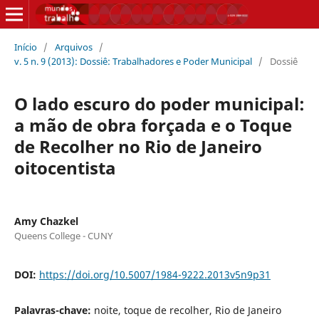
Início
/
Arquivos
/
v. 5 n. 9 (2013): Dossiê: Trabalhadores e Poder Municipal
/
Dossiê
O lado escuro do poder municipal:
a mão de obra forçada e o Toque
de Recolher no Rio de Janeiro
oitocentista
Amy Chazkel
Queens College - CUNY
DOI:
https://doi.org/10.5007/1984-9222.2013v5n9p31
Palavras-chave:
noite, toque de recolher, Rio de Janeiro