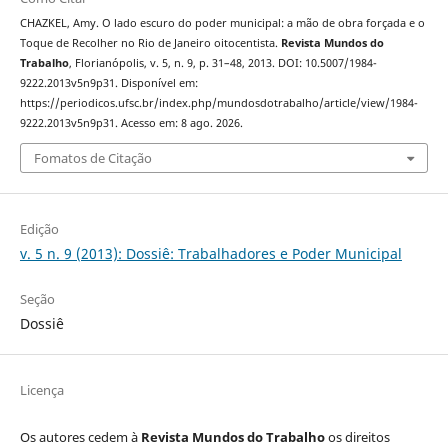
CHAZKEL, Amy. O lado escuro do poder municipal: a mão de obra forçada e o
Toque de Recolher no Rio de Janeiro oitocentista.
Revista Mundos do
Trabalho
, Florianópolis, v. 5, n. 9, p. 31–48, 2013. DOI: 10.5007/1984-
9222.2013v5n9p31. Disponível em:
https://periodicos.ufsc.br/index.php/mundosdotrabalho/article/view/1984-
9222.2013v5n9p31. Acesso em: 8 ago. 2026.
Fomatos de Citação
Edição
v. 5 n. 9 (2013): Dossiê: Trabalhadores e Poder Municipal
Seção
Dossiê
Licença
Os autores cedem à
Revista Mundos do Trabalho
os direitos