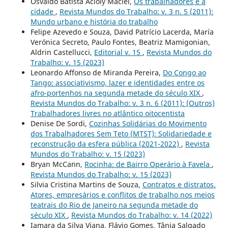
Osvaldo Batista Acioly Maciel,
Os trabalhadores e a
cidade
,
Revista Mundos do Trabalho: v. 3 n. 5 (2011):
Mundo urbano e história do trabalho
Felipe Azevedo e Souza, David Patrício Lacerda, María
Verónica Secreto, Paulo Fontes, Beatriz Mamigonian,
Aldrin Castellucci,
Editorial v. 15
,
Revista Mundos do
Trabalho: v. 15 (2023)
Leonardo Affonso de Miranda Pereira,
Do Congo ao
Tango: associativismo, lazer e identidades entre os
afro-portenhos na segunda metade do século XIX
,
Revista Mundos do Trabalho: v. 3 n. 6 (2011): (Outros)
Trabalhadores livres no atlântico oitocentista
Denise De Sordi,
Cozinhas Solidárias do Movimento
dos Trabalhadores Sem Teto (MTST): Solidariedade e
reconstrução da esfera pública (2021-2022)
,
Revista
Mundos do Trabalho: v. 15 (2023)
Bryan McCann,
Rocinha: de Bairro Operário à Favela
,
Revista Mundos do Trabalho: v. 15 (2023)
Silvia Cristina Martins de Souza,
Contratos e distratos.
Atores, empresários e conflitos de trabalho nos meios
teatrais do Rio de Janeiro na segunda metade do
século XIX
,
Revista Mundos do Trabalho: v. 14 (2022)
Iamara da Silva Viana, Flávio Gomes, Tânia Salgado