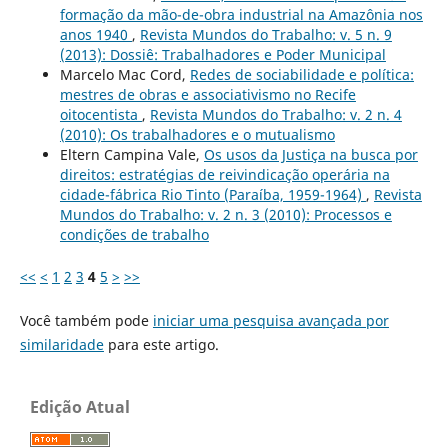
formação da mão-de-obra industrial na Amazônia nos
anos 1940
,
Revista Mundos do Trabalho: v. 5 n. 9
(2013): Dossiê: Trabalhadores e Poder Municipal
Marcelo Mac Cord,
Redes de sociabilidade e política:
mestres de obras e associativismo no Recife
oitocentista
,
Revista Mundos do Trabalho: v. 2 n. 4
(2010): Os trabalhadores e o mutualismo
Eltern Campina Vale,
Os usos da Justiça na busca por
direitos: estratégias de reivindicação operária na
cidade-fábrica Rio Tinto (Paraíba, 1959-1964)
,
Revista
Mundos do Trabalho: v. 2 n. 3 (2010): Processos e
condições de trabalho
<<
<
1
2
3
4
5
>
>>
Você também pode
iniciar uma pesquisa avançada por
similaridade
para este artigo.
Edição Atual