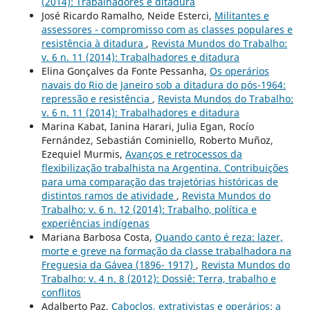
(2014): Trabalhadores e ditadura
José Ricardo Ramalho, Neide Esterci,
Militantes e
assessores - compromisso com as classes populares e
resistência à ditadura
,
Revista Mundos do Trabalho:
v. 6 n. 11 (2014): Trabalhadores e ditadura
Elina Gonçalves da Fonte Pessanha,
Os operários
navais do Rio de Janeiro sob a ditadura do pós-1964:
repressão e resistência
,
Revista Mundos do Trabalho:
v. 6 n. 11 (2014): Trabalhadores e ditadura
Marina Kabat, Ianina Harari, Julia Egan, Rocío
Fernández, Sebastián Cominiello, Roberto Muñoz,
Ezequiel Murmis,
Avanços e retrocessos da
flexibilização trabalhista na Argentina. Contribuições
para uma comparação das trajetórias históricas de
distintos ramos de atividade
,
Revista Mundos do
Trabalho: v. 6 n. 12 (2014): Trabalho, política e
experiências indígenas
Mariana Barbosa Costa,
Quando canto é reza: lazer,
morte e greve na formação da classe trabalhadora na
Freguesia da Gávea (1896- 1917)
,
Revista Mundos do
Trabalho: v. 4 n. 8 (2012): Dossiê: Terra, trabalho e
conflitos
Adalberto Paz,
Caboclos, extrativistas e operários: a