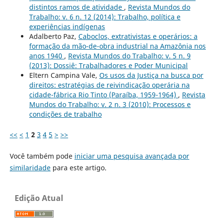
distintos ramos de atividade
,
Revista Mundos do
Trabalho: v. 6 n. 12 (2014): Trabalho, política e
experiências indígenas
Adalberto Paz,
Caboclos, extrativistas e operários: a
formação da mão-de-obra industrial na Amazônia nos
anos 1940
,
Revista Mundos do Trabalho: v. 5 n. 9
(2013): Dossiê: Trabalhadores e Poder Municipal
Eltern Campina Vale,
Os usos da Justiça na busca por
direitos: estratégias de reivindicação operária na
cidade-fábrica Rio Tinto (Paraíba, 1959-1964)
,
Revista
Mundos do Trabalho: v. 2 n. 3 (2010): Processos e
condições de trabalho
<<
<
1
2
3
4
5
>
>>
Você também pode
iniciar uma pesquisa avançada por
similaridade
para este artigo.
Edição Atual