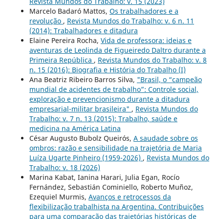
Revista Mundos do Trabalho: v. 15 (2023)
Marcelo Badaró Mattos,
Os trabalhadores e a
revolução
,
Revista Mundos do Trabalho: v. 6 n. 11
(2014): Trabalhadores e ditadura
Elaine Pereira Rocha,
Vida de professora: ideias e
aventuras de Leolinda de Figueiredo Daltro durante a
Primeira República
,
Revista Mundos do Trabalho: v. 8
n. 15 (2016): Biografia e História do Trabalho (I)
Ana Beatriz Ribeiro Barros Silva,
"Brasil, o “campeão
mundial de acidentes de trabalho”: Controle social,
exploração e prevencionismo durante a ditadura
empresarial-militar brasileira"
,
Revista Mundos do
Trabalho: v. 7 n. 13 (2015): Trabalho, saúde e
medicina na América Latina
César Augusto Bubolz Queirós,
A saudade sobre os
ombros: razão e sensibilidade na trajetória de Maria
Luíza Ugarte Pinheiro (1959-2026)
,
Revista Mundos do
Trabalho: v. 18 (2026)
Marina Kabat, Ianina Harari, Julia Egan, Rocío
Fernández, Sebastián Cominiello, Roberto Muñoz,
Ezequiel Murmis,
Avanços e retrocessos da
flexibilização trabalhista na Argentina. Contribuições
para uma comparação das trajetórias históricas de