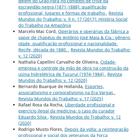
Belém do Grão-Pará no contexto de crise da
escravidão negra (1871-1888): qualificação
profissional, lugares e formas de trabalho
,
Revista
Mundos do Trabalho: v. 9 n. 17 (2017): História Social
do Trabalho na Amazônia
Marcelo Mac Cord,
Operários e operárias da fábrica a
vapor de chapéus de Antônio José Maia & Cia.: gênero,
idade, qualificação profissional e nacionalidade.
Recife, década de 1880.
,
Revista Mundos do Trabalho:
v. 12 (2020)
Nathalia Capellini Carvalho de Oliveira,
Cidade-
empresa e controle da mão de obra na construção da
usina hidrelétrica de Tucuruí (1974-1984)
,
Revista
Mundos do Trabalho: v. 12 (2020)
Bernardo Buarque de Hollanda,
Esportes,
associativismo e corporativismo na Era Vargas
,
Revista Mundos do Trabalho: v. 17 (2025)
Rafael Rosa da Rocha,
Liberdade profissional e
exercício ilegal da medicina: o caso do curador
Eduardo Silva
,
Revista Mundos do Trabalho: v. 12
(2020)
Rodrigo Musto Flores,
Depois da volta: a reintegração
profissional e social dos veteranos da Força