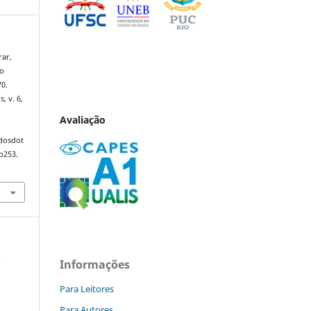
ar,
no
0.
s, v. 6,
Avaliação
ndosdot
p253.
e
Informações
Para Leitores
Para Autores