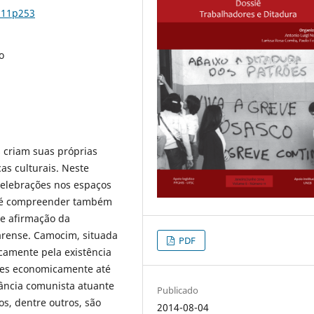
n11p253
o
 criam suas próprias
cas culturais. Neste
celebrações nos espaços
ua é compreender também
e afirmação da
arense. Camocim, situada
PDF
camente pela existência
tes economicamente até
ância comunista atuante
Publicado
ros, dentre outros, são
2014-08-04