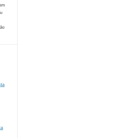
 em
ou
ção
sta
ta