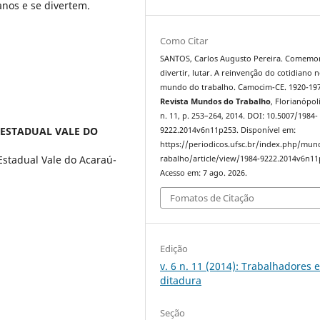
anos e se divertem.
Como Citar
SANTOS, Carlos Augusto Pereira. Comemor
divertir, lutar. A reinvenção do cotidiano 
mundo do trabalho. Camocim-CE. 1920-197
Revista Mundos do Trabalho
, Florianópoli
n. 11, p. 253–264, 2014. DOI: 10.5007/1984-
 ESTADUAL VALE DO
9222.2014v6n11p253. Disponível em:
https://periodicos.ufsc.br/index.php/mu
Estadual Vale do Acaraú-
rabalho/article/view/1984-9222.2014v6n11
Acesso em: 7 ago. 2026.
Fomatos de Citação
Edição
v. 6 n. 11 (2014): Trabalhadores 
ditadura
Seção