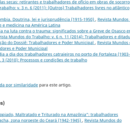
as secas: retirantes e trabalhadores de ofício em obras de socorro
balho: v. 3 n. 6 (2011): (Outros) Trabalhadores livres no atlântico
mbia. Doutrina, lei e jurisprudência (1915-1950)
,
Revista Mundos
de e medicina na América Latina
a na luta contra o trauma: significados sobre a Greve de Osasco 
ista Mundos do Trabalho: v. 6 n. 11 (2014): Trabalhadores e ditad
ção do Dossiê: Trabalhadores e Poder Municipal
,
Revista Mundos 
hadores e Poder Municipal
ia a dia dos trabalhadores catraieiros no porto de Fortaleza (1903-
. 3 (2010): Processos e condições de trabalho
da por similaridade
para este artigo.
s)
ropiado, Maltratado e Triturado na Amazônia”: trabalhadores
cha, zona noroeste do Ceará (1942-1945)
,
Revista Mundos do