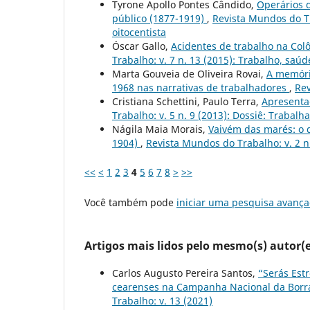
Tyrone Apollo Pontes Cândido,
Operários d
público (1877-1919)
,
Revista Mundos do Tra
oitocentista
Óscar Gallo,
Acidentes de trabalho na Colô
Trabalho: v. 7 n. 13 (2015): Trabalho, saú
Marta Gouveia de Oliveira Rovai,
A memóri
1968 nas narrativas de trabalhadores
,
Rev
Cristiana Schettini, Paulo Terra,
Apresenta
Trabalho: v. 5 n. 9 (2013): Dossiê: Trabal
Nágila Maia Morais,
Vaivém das marés: o d
1904)
,
Revista Mundos do Trabalho: v. 2 n
<<
<
1
2
3
4
5
6
7
8
>
>>
Você também pode
iniciar uma pesquisa avança
Artigos mais lidos pelo mesmo(s) autor(e
Carlos Augusto Pereira Santos,
“Serás Est
cearenses na Campanha Nacional da Borra
Trabalho: v. 13 (2021)