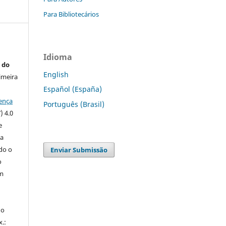
Para Bibliotecários
Idioma
 do
English
imeira
Español (España)
ença
Português (Brasil)
) 4.0
e
 a
ndo o
Enviar Submissão
o
m
do
x.: