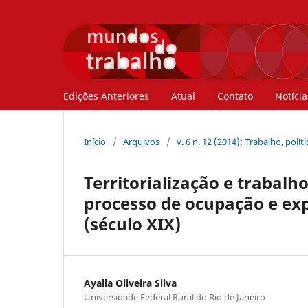
Edições Anteriores
Atual
Contato
Notícia
Início
/
Arquivos
/
v. 6 n. 12 (2014): Trabalho, polí
Territorialização e trabal
processo de ocupação e expl
(século XIX)
Ayalla Oliveira Silva
Universidade Federal Rural do Rio de Janeiro