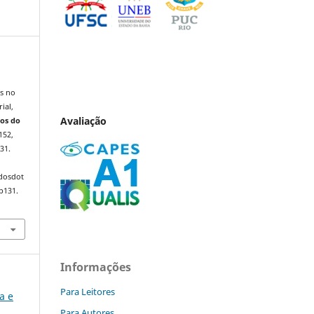
as no
ial,
Avaliação
os do
–152,
31.
ndosdot
p131.
Informações
Para Leitores
ca e
Para Autores