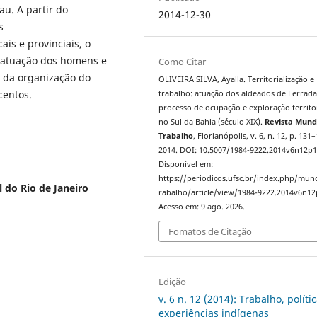
au. A partir do
2014-12-30
s
is e provinciais, o
a atuação dos homens e
Como Citar
a da organização do
OLIVEIRA SILVA, Ayalla. Territorialização e
centos.
trabalho: atuação dos aldeados de Ferrad
processo de ocupação e exploração territor
no Sul da Bahia (século XIX).
Revista Mund
Trabalho
, Florianópolis, v. 6, n. 12, p. 131
2014. DOI: 10.5007/1984-9222.2014v6n12p1
Disponível em:
https://periodicos.ufsc.br/index.php/mu
 do Rio de Janeiro
rabalho/article/view/1984-9222.2014v6n12
Acesso em: 9 ago. 2026.
Fomatos de Citação
Edição
v. 6 n. 12 (2014): Trabalho, políti
experiências indígenas