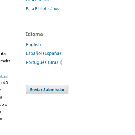
Para Bibliotecários
Idioma
English
Español (España)
 do
imeira
Português (Brasil)
ença
) 4.0
Enviar Submissão
e
 a
ndo o
o
m