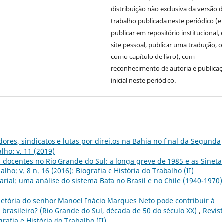
distribuição não exclusiva da versão 
trabalho publicada neste periódico (e
publicar em repositório institucional,
site pessoal, publicar uma tradução, 
como capítulo de livro), com
reconhecimento de autoria e publica
inicial neste periódico.
ores, sindicatos e lutas por direitos na Bahia no final da Segunda
ho: v. 11 (2019)
docentes no Rio Grande do Sul: a longa greve de 1985 e as Sineta
ho: v. 8 n. 16 (2016): Biografia e História do Trabalho (II)
arial: uma análise do sistema Bata no Brasil e no Chile (1940-1970
jetória do senhor Manoel Inácio Marques Neto pode contribuir à
brasileiro? (Rio Grande do Sul, década de 50 do século XX)
,
Revis
rafia e História do Trabalho (II)