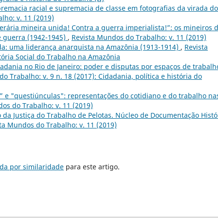
remacia racial e supremacia de classe em fotografias da virada do
lho: v. 11 (2019)
perária mineira unida! Contra a guerra imperialista!”: os mineiros 
e guerra (1942-1945)
,
Revista Mundos do Trabalho: v. 11 (2019)
da: uma liderança anarquista na Amazônia (1913-1914)
,
Revista
stória Social do Trabalho na Amazônia
idadania no Rio de Janeiro: poder e disputas por espaços de trabalh
 Trabalho: v. 9 n. 18 (2017): Cidadania, política e história do
” e "questiúnculas": representações do cotidiano e do trabalho na
os do Trabalho: v. 11 (2019)
 da Justiça do Trabalho de Pelotas. Núcleo de Documentação Histó
ta Mundos do Trabalho: v. 11 (2019)
da por similaridade
para este artigo.