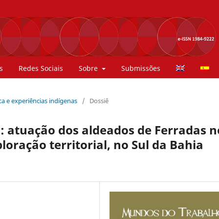
s
Redes Sociais
Sobre
Submissões
tica e experiências indígenas
/
Dossiê
ho: atuação dos aldeados de Ferradas n
oração territorial, no Sul da Bahia