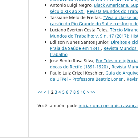
Antonio Luigi Negro,
Black Americana. Sup
século XIX ao XX
,
Revista Mundos do Traba
Tassiane Mélo de Freitas,
“Viva a classe o
carvão do Rio Grande do Sul e o esforço d
Luciano Everton Costa Teles,
Tércio Miran
Mundos do Trabalho: v. 9 n. 17 (2017): Hi
Edilson Nunes Santos Junior,
Direitos e c
Praia da Saúde em 1841
,
Revista Mundos do
trabalho
José Bento Rosa Silva,
Por “desinteligência
docas do Recife (1891-1920)
,
Revista Mund
Paulo Luiz Crizel Koschier,
Guia do Arquivo
da UFPel – Professora Beatriz Loner
,
Revis
<<
<
1
2
3
4
5
6
7
8
9
10
>
>>
Você também pode
iniciar uma pesquisa avança