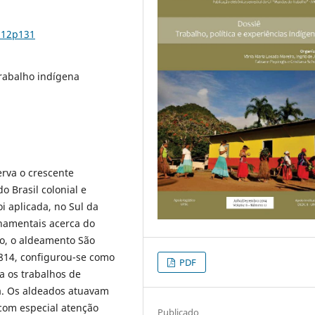
n12p131
 trabalho indígena
erva o crescente
o Brasil colonial e
oi aplicada, no Sul da
namentais acerca do
po, o aldeamento São
814, configurou-se como
PDF
a os trabalhos de
ia. Os aldeados atuavam
com especial atenção
Publicado