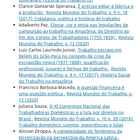
Clarice Gontarski Speranza,
É preciso voltar à fábrica e
à produção
,
Revista Mundos do Trabalho: v. 9 n. 18
(2017): Cidadania, política e história do trabalho
Adalberto Paz,
Classe, cor e etnia nas legislações de
compulsão ao trabalho na Amazônia: do Diretório ao
fim dos Corpos de Trabalhadores (1755-1859)
,
Revista
Mundos do Trabalho: v. 12 (2020)
Luiz Carlos Laurindo Junior,
Trabalho escravo em
Belém do Grão-Pará no contexto de crise da
escravidão negra (1871-1888): qualificação
profissional, lugares e formas de trabalho
,
Revista
Mundos do Trabalho: v. 9 n. 17 (2017): História Social
do Trabalho na Amazônia
Francisco Barbosa Macedo,
A questão financeira é
uma questão política
,
Revista Mundos do Trabalho: v.
12 (2020)
Juliana Sousa,
O XI Congresso Nacional das
Trabalhadoras Domésticas e a luta por direitos no
Brasil
,
Revista Mundos do Trabalho: v. 10 n. 20 (2018):
Trabalho doméstico: sujeitos, experiências e lutas
Alisson Droppa,
A complexidade do fenômeno da
terceirização na perspectiva da América Latina
,