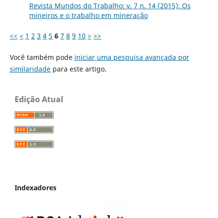
Revista Mundos do Trabalho: v. 7 n. 14 (2015): Os
mineiros e o trabalho em mineração
<<
<
1
2
3
4
5
6
7
8
9
10
>
>>
Você também pode
iniciar uma pesquisa avançada por
similaridade
para este artigo.
Edição Atual
Indexadores