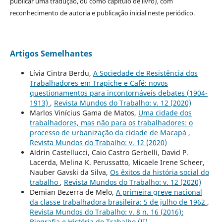
publicar uma tradução, ou como capítulo de livro), com
reconhecimento de autoria e publicação inicial neste periódico.
Artigos Semelhantes
Lívia Cintra Berdu,
A Sociedade de Resistência dos
Trabalhadores em Trapiche e Café: novos
questionamentos para incontornáveis debates (1904-
1913)
,
Revista Mundos do Trabalho: v. 12 (2020)
Marlos Vinícius Gama de Matos,
Uma cidade dos
trabalhadores, mas não para os trabalhadores: o
processo de urbanização da cidade de Macapá
,
Revista Mundos do Trabalho: v. 12 (2020)
Aldrin Castellucci, Caio Castro Gerbelli, David P.
Lacerda, Melina K. Perussatto, Micaele Irene Scheer,
Nauber Gavski da Silva,
Os êxitos da história social do
trabalho
,
Revista Mundos do Trabalho: v. 12 (2020)
Demian Bezerra de Melo,
A primeira greve nacional
da classe trabalhadora brasileira: 5 de julho de 1962
,
Revista Mundos do Trabalho: v. 8 n. 16 (2016):
Biografia e História do Trabalho (II)