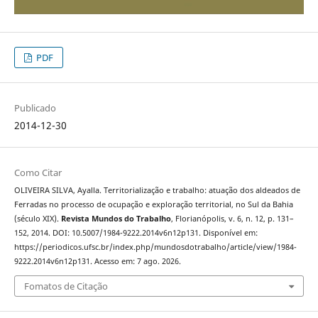
PDF
Publicado
2014-12-30
Como Citar
OLIVEIRA SILVA, Ayalla. Territorialização e trabalho: atuação dos aldeados de
Ferradas no processo de ocupação e exploração territorial, no Sul da Bahia
(século XIX).
Revista Mundos do Trabalho
, Florianópolis, v. 6, n. 12, p. 131–
152, 2014. DOI: 10.5007/1984-9222.2014v6n12p131. Disponível em:
https://periodicos.ufsc.br/index.php/mundosdotrabalho/article/view/1984-
9222.2014v6n12p131. Acesso em: 7 ago. 2026.
Fomatos de Citação