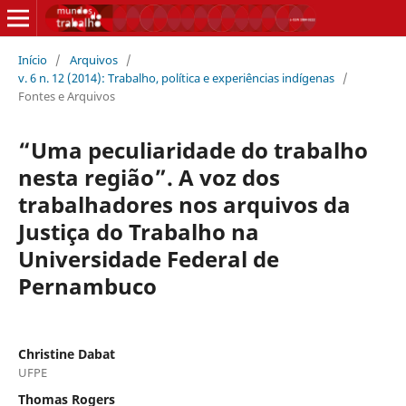
Início
/
Arquivos
/
v. 6 n. 12 (2014): Trabalho, política e experiências indígenas
/
Fontes e Arquivos
“Uma peculiaridade do trabalho
nesta região”. A voz dos
trabalhadores nos arquivos da
Justiça do Trabalho na
Universidade Federal de
Pernambuco
Christine Dabat
UFPE
Thomas Rogers