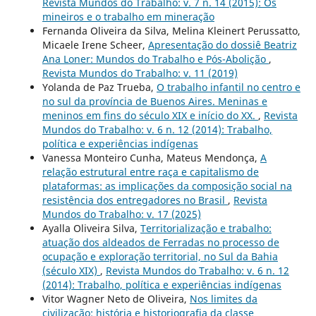
Revista Mundos do Trabalho: v. 7 n. 14 (2015): Os
mineiros e o trabalho em mineração
Fernanda Oliveira da Silva, Melina Kleinert Perussatto,
Micaele Irene Scheer,
Apresentação do dossiê Beatriz
Ana Loner: Mundos do Trabalho e Pós-Abolição
,
Revista Mundos do Trabalho: v. 11 (2019)
Yolanda de Paz Trueba,
O trabalho infantil no centro e
no sul da província de Buenos Aires. Meninas e
meninos em fins do século XIX e início do XX.
,
Revista
Mundos do Trabalho: v. 6 n. 12 (2014): Trabalho,
política e experiências indígenas
Vanessa Monteiro Cunha, Mateus Mendonça,
A
relação estrutural entre raça e capitalismo de
plataformas: as implicações da composição social na
resistência dos entregadores no Brasil
,
Revista
Mundos do Trabalho: v. 17 (2025)
Ayalla Oliveira Silva,
Territorialização e trabalho:
atuação dos aldeados de Ferradas no processo de
ocupação e exploração territorial, no Sul da Bahia
(século XIX)
,
Revista Mundos do Trabalho: v. 6 n. 12
(2014): Trabalho, política e experiências indígenas
Vitor Wagner Neto de Oliveira,
Nos limites da
civilização: história e historiografia da classe