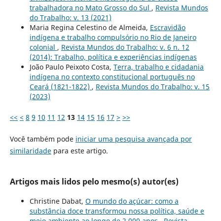
trabalhadora no Mato Grosso do Sul
,
Revista Mundos
do Trabalho: v. 13 (2021)
Maria Regina Celestino de Almeida,
Escravidão
indígena e trabalho compulsório no Rio de Janeiro
colonial
,
Revista Mundos do Trabalho: v. 6 n. 12
(2014): Trabalho, política e experiências indígenas
João Paulo Peixoto Costa,
Terra, trabalho e cidadania
indígena no contexto constitucional português no
Ceará (1821-1822)
,
Revista Mundos do Trabalho: v. 15
(2023)
<<
<
8
9
10
11
12
13
14
15
16
17
>
>>
Você também pode
iniciar uma pesquisa avançada por
similaridade
para este artigo.
Artigos mais lidos pelo mesmo(s) autor(es)
Christine Dabat,
O mundo do açúcar: como a
substância doce transformou nossa política, saúde e
meio ambiente ao longo de 2.000 anos
,
Revista