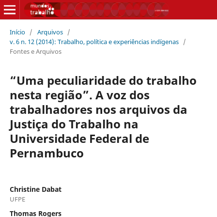
Início
/
Arquivos
/
v. 6 n. 12 (2014): Trabalho, política e experiências indígenas
/
Fontes e Arquivos
“Uma peculiaridade do trabalho
nesta região”. A voz dos
trabalhadores nos arquivos da
Justiça do Trabalho na
Universidade Federal de
Pernambuco
Christine Dabat
UFPE
Thomas Rogers