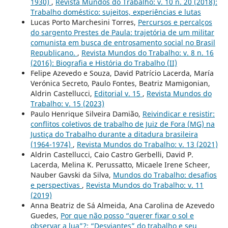
1930)
,
Revista Mundos do Trabalho: v. 10 n. 20 (2018):
Trabalho doméstico: sujeitos, experiências e lutas
Lucas Porto Marchesini Torres,
Percursos e percalços
do sargento Prestes de Paula: trajetória de um militar
comunista em busca de entrosamento social no Brasil
Republicano.
,
Revista Mundos do Trabalho: v. 8 n. 16
(2016): Biografia e História do Trabalho (II)
Felipe Azevedo e Souza, David Patrício Lacerda, María
Verónica Secreto, Paulo Fontes, Beatriz Mamigonian,
Aldrin Castellucci,
Editorial v. 15
,
Revista Mundos do
Trabalho: v. 15 (2023)
Paulo Henrique Silveira Damião,
Reivindicar e resistir:
conflitos coletivos de trabalho de Juiz de Fora (MG) na
Justiça do Trabalho durante a ditadura brasileira
(1964-1974)
,
Revista Mundos do Trabalho: v. 13 (2021)
Aldrin Castellucci, Caio Castro Gerbelli, David P.
Lacerda, Melina K. Perussatto, Micaele Irene Scheer,
Nauber Gavski da Silva,
Mundos do Trabalho: desafios
e perspectivas
,
Revista Mundos do Trabalho: v. 11
(2019)
Anna Beatriz de Sá Almeida, Ana Carolina de Azevedo
Guedes,
Por que não posso “querer fixar o sol e
observar a lua”?: “Desviantes” do trabalho e seu