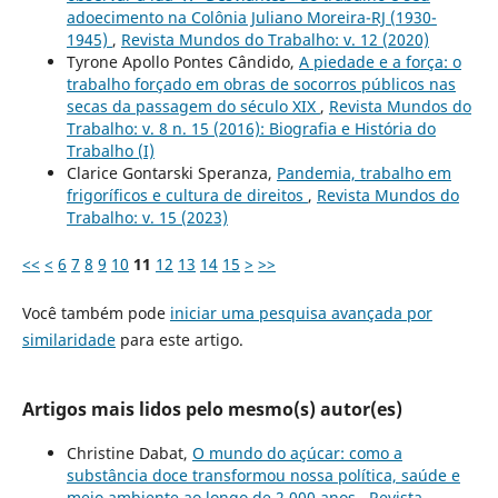
adoecimento na Colônia Juliano Moreira-RJ (1930-
1945)
,
Revista Mundos do Trabalho: v. 12 (2020)
Tyrone Apollo Pontes Cândido,
A piedade e a força: o
trabalho forçado em obras de socorros públicos nas
secas da passagem do século XIX
,
Revista Mundos do
Trabalho: v. 8 n. 15 (2016): Biografia e História do
Trabalho (I)
Clarice Gontarski Speranza,
Pandemia, trabalho em
frigoríficos e cultura de direitos
,
Revista Mundos do
Trabalho: v. 15 (2023)
<<
<
6
7
8
9
10
11
12
13
14
15
>
>>
Você também pode
iniciar uma pesquisa avançada por
similaridade
para este artigo.
Artigos mais lidos pelo mesmo(s) autor(es)
Christine Dabat,
O mundo do açúcar: como a
substância doce transformou nossa política, saúde e
meio ambiente ao longo de 2.000 anos
,
Revista