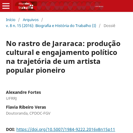
Início
/
Arquivos
/
v. 8 n. 15 (2016): Biografia e História do Trabalho (I)
/
Dossiê
No rastro de Jararaca: produção
cultural e engajamento político
na trajetória de um artista
popular pioneiro
Alexandre Fortes
UFRRJ
Flavia Ribeiro Veras
Doutoranda, CPDOC-FGV
DOI:
https://doi.org/10.5007/1984-9222.2016v8n15p11