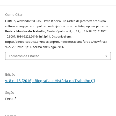
Como Citar
FORTES, Alexandre; VERAS, Flavia Ribeiro. No rastro de Jararaca: produção
cultural e engajamento político na trajetória de um artista popular pioneiro.
Revista Mundos do Trabalho
, Florianópolis, v. 8, n. 15, p. 11–28, 2017. DOI:
10.5007/1984-9222.2016v8n15p11. Disponível em:
https://periodicos.ufsc.br/index.php/mundosdotrabalho/article/view/1984-
9222.2016v8n15p11. Acesso em: 6 ago. 2026.
Fomatos de Citação
Edição
v. 8 n. 15 (2016): Biografia e História do Trabalho (I)
Seção
Dossiê