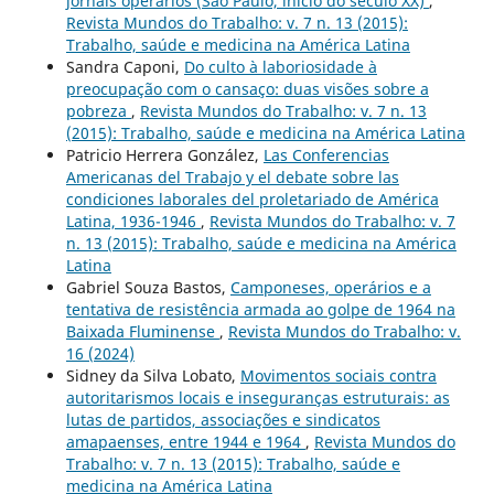
jornais operários (São Paulo, início do século XX)
,
Revista Mundos do Trabalho: v. 7 n. 13 (2015):
Trabalho, saúde e medicina na América Latina
Sandra Caponi,
Do culto à laboriosidade à
preocupação com o cansaço: duas visões sobre a
pobreza
,
Revista Mundos do Trabalho: v. 7 n. 13
(2015): Trabalho, saúde e medicina na América Latina
Patricio Herrera González,
Las Conferencias
Americanas del Trabajo y el debate sobre las
condiciones laborales del proletariado de América
Latina, 1936-1946
,
Revista Mundos do Trabalho: v. 7
n. 13 (2015): Trabalho, saúde e medicina na América
Latina
Gabriel Souza Bastos,
Camponeses, operários e a
tentativa de resistência armada ao golpe de 1964 na
Baixada Fluminense
,
Revista Mundos do Trabalho: v.
16 (2024)
Sidney da Silva Lobato,
Movimentos sociais contra
autoritarismos locais e inseguranças estruturais: as
lutas de partidos, associações e sindicatos
amapaenses, entre 1944 e 1964
,
Revista Mundos do
Trabalho: v. 7 n. 13 (2015): Trabalho, saúde e
medicina na América Latina