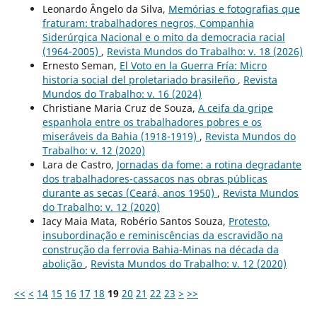
Leonardo Ângelo da Silva,
Memórias e fotografias que
fraturam: trabalhadores negros, Companhia
Siderúrgica Nacional e o mito da democracia racial
(1964-2005)
,
Revista Mundos do Trabalho: v. 18 (2026)
Ernesto Seman,
El Voto en la Guerra Fría: Micro
historia social del proletariado brasileño
,
Revista
Mundos do Trabalho: v. 16 (2024)
Christiane Maria Cruz de Souza,
A ceifa da gripe
espanhola entre os trabalhadores pobres e os
miseráveis da Bahia (1918-1919)
,
Revista Mundos do
Trabalho: v. 12 (2020)
Lara de Castro,
Jornadas da fome: a rotina degradante
dos trabalhadores-cassacos nas obras públicas
durante as secas (Ceará, anos 1950)
,
Revista Mundos
do Trabalho: v. 12 (2020)
Iacy Maia Mata, Robério Santos Souza,
Protesto,
insubordinação e reminiscências da escravidão na
construção da ferrovia Bahia-Minas na década da
abolição
,
Revista Mundos do Trabalho: v. 12 (2020)
<<
<
14
15
16
17
18
19
20
21
22
23
>
>>