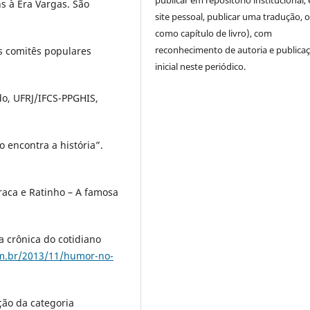
publicar em repositório institucional,
s à Era Vargas. São
site pessoal, publicar uma tradução, 
como capítulo de livro), com
reconhecimento de autoria e publica
s comitês populares
inicial neste periódico.
do, UFRJ/IFCS-PPGHIS,
 encontra a história”.
raca e Ratinho – A famosa
 crônica do cotidiano
om.br/2013/11/humor-no-
ção da categoria