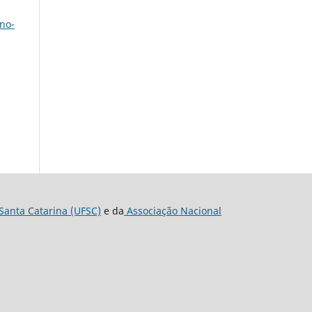
no-
Santa Catarina (UFSC)
e da
Associação Nacional