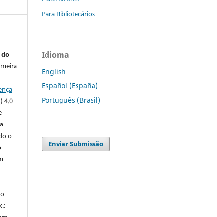
Para Bibliotecários
Idioma
 do
imeira
English
Español (España)
ença
Português (Brasil)
) 4.0
e
 a
ndo o
Enviar Submissão
o
m
do
x.: