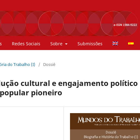
s
Redes Sociais
Sobre
Submissões
tória do Trabalho (I)
/
Dossiê
dução cultural e engajamento político
 popular pioneiro