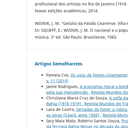
profissional dos artistas no Rio de Janeiro (1918
Novas edições acadêmicas, 2014.
WISNIK, J. M. “Getúlio da Paixão Cearense: Villa
In: SQUEFF, E.; WISNIK, J. M. O nacional e o popu
música. 2ª ed. São Paulo: Brasiliense, 1983.
Artigos Semelhantes
Pamela Cox,
Os usos de fontes cinematográ
v. 11 (2019)
Jaime Rodrigues,
A economia moral a bordo
pela sua manutenção
,
Revista Mundos do 
Christiane Maria Cruz de Souza,
A ceifa d
Bahia (1918-1919)
,
Revista Mundos do Trab
Lara de Castro,
Jornadas da fome: a rotin
as secas (Ceará, anos 1950)
,
Revista Mund
Iacy Maia Mata, Robério Santos Souza,
Pro
da ferrovia Bahia-Minas na década da abo