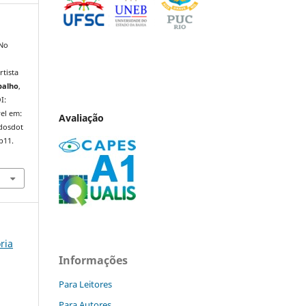
 No
rtista
balho
,
I:
el em:
Avaliação
ndosdot
p11.
ória
Informações
Para Leitores
Para Autores