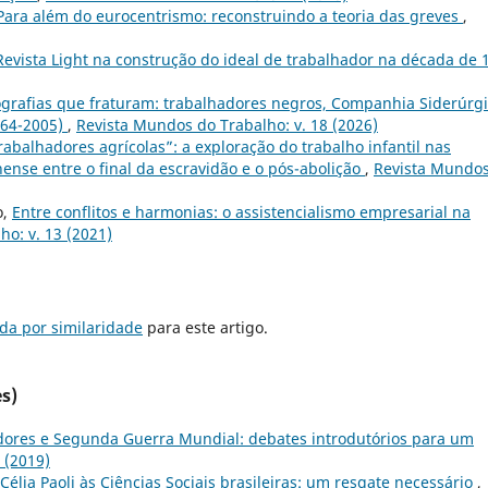
Para além do eurocentrismo: reconstruindo a teoria das greves
,
Revista Light na construção do ideal de trabalhador na década de 
grafias que fraturam: trabalhadores negros, Companhia Siderúrg
964-2005)
,
Revista Mundos do Trabalho: v. 18 (2026)
abalhadores agrícolas”: a exploração do trabalho infantil nas
nense entre o final da escravidão e o pós-abolição
,
Revista Mundo
o,
Entre conflitos e harmonias: o assistencialismo empresarial na
o: v. 13 (2021)
da por similaridade
para este artigo.
s)
dores e Segunda Guerra Mundial: debates introdutórios para um
 (2019)
Célia Paoli às Ciências Sociais brasileiras: um resgate necessário
,