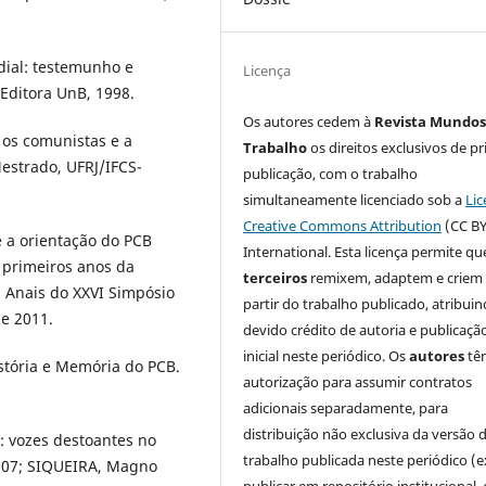
dial: testemunho e
Licença
Editora UnB, 1998.
Os autores cedem à
Revista Mundos
 os comunistas e a
Trabalho
os direitos exclusivos de pr
Mestrado, UFRJ/IFCS-
publicação, com o trabalho
simultaneamente licenciado sob a
Lic
Creative Commons Attribution
(CC BY
e a orientação do PCB
International. Esta licença permite qu
 primeiros anos da
terceiros
remixem, adaptem e criem
. Anais do XXVI Simpósio
partir do trabalho publicado, atribui
de 2011.
devido crédito de autoria e publicaçã
inicial neste periódico. Os
autores
tê
tória e Memória do PCB.
autorização para assumir contratos
adicionais separadamente, para
distribuição não exclusiva da versão 
 vozes destoantes no
trabalho publicada neste periódico (e
 2007; SIQUEIRA, Magno