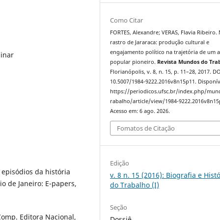
Como Citar
FORTES, Alexandre; VERAS, Flavia Ribeiro.
rastro de Jararaca: produção cultural e
engajamento político na trajetória de um a
linar
popular pioneiro.
Revista Mundos do Tra
Florianópolis, v. 8, n. 15, p. 11–28, 2017. DO
10.5007/1984-9222.2016v8n15p11. Disponív
https://periodicos.ufsc.br/index.php/mu
rabalho/article/view/1984-9222.2016v8n15
Acesso em: 6 ago. 2026.
Fomatos de Citação
Edição
 episódios da história
v. 8 n. 15 (2016): Biografia e Hist
o de Janeiro: E-papers,
do Trabalho (I)
Seção
 Comp. Editora Nacional,
Dossiê