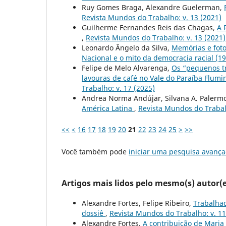
Ruy Gomes Braga, Alexandre Guelerman,
Revista Mundos do Trabalho: v. 13 (2021)
Guilherme Fernandes Reis das Chagas,
A 
,
Revista Mundos do Trabalho: v. 13 (2021)
Leonardo Ângelo da Silva,
Memórias e foto
Nacional e o mito da democracia racial (1
Felipe de Melo Alvarenga,
Os “pequenos tr
lavouras de café no Vale do Paraíba Flumi
Trabalho: v. 17 (2025)
Andrea Norma Andújar, Silvana A. Palerm
América Latina
,
Revista Mundos do Trabalh
<<
<
16
17
18
19
20
21
22
23
24
25
>
>>
Você também pode
iniciar uma pesquisa avança
Artigos mais lidos pelo mesmo(s) autor(e
Alexandre Fortes, Felipe Ribeiro,
Trabalha
dossiê
,
Revista Mundos do Trabalho: v. 11
Alexandre Fortes,
A contribuição de Maria 