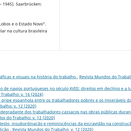
 – 1945). Saarbrücken:
-Lobos e o Estado Novo”.
lar na cultura brasileira
ficas e visuais na história do trabalho
,
Revista Mundos do Trabal
 de navios portugueses no século XVIII: direitos em declínio e a l
Trabalho: v. 16 (2024)
a gripe espanhola entre os trabalhadores pobres e os miseráveis d
alho: v. 12 (2020)
a degradante dos trabalhadores-cassacos nas obras públicas duran
os do Trabalho: v. 12 (2020)
testo, insubordinação e reminiscências da escravidão na construç
lição
,
Revista Mundos do Trabalho: v. 12 (2020)