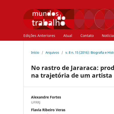
Edições Anteriores
Atual
Contato
Notícia
Início
/
Arquivos
/
v. 8 n. 15 (2016): Biografia e His
No rastro de Jararaca: pro
na trajetória de um artista
Alexandre Fortes
UFRRJ
Flavia Ribeiro Veras