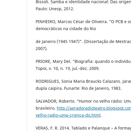
Bissoli. Samba e identidade nacional: Das origen
Paulo: Unesp, 2012.
PINHEIRO, Marcos César de Oliveira. "O PCB e o
democráticos na cidade do Rio
de Janeiro (1945 1947)". (Dissertação de Mestra
2007).
PRIORE, Mary Del. “Biografia: quando o indivíduo
Topoi, v. 10, n. 19, jul.-dez. 2009.
RODRIGUES, Sonia Maria Braucks Calazans. Jara
dupla caipira. Funarte: Rio de Janeiro, 1983.
SALVADOR, Roberto. “Humor no velho rádio: Uma
brasileiro.
http://aeradoradioteatro.blogspot.c
velho-radio-uma-cronica-do.html
.
VERAS, F. R. 2014. Tablado e Palanque – A forma