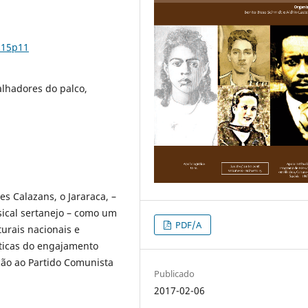
n15p11
alhadores do palco,
es Calazans, o Jararaca, –
ical sertanejo – como um
PDF/A
urais nacionais e
ísticas do engajamento
ação ao Partido Comunista
Publicado
2017-02-06