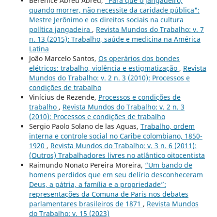
Berenice Abreu Abreu,
"Para que o jangadeiro,
quando morrer, não necessite da caridade pública":
Mestre Jerônimo e os direitos sociais na cultura
política jangadeira
,
Revista Mundos do Trabalho: v. 7
n. 13 (2015): Trabalho, saúde e medicina na América
Latina
João Marcelo Santos,
Os operários dos bondes
elétricos: trabalho, violência e estigmatização
,
Revista
Mundos do Trabalho: v. 2 n. 3 (2010): Processos e
condições de trabalho
Vinícius de Rezende,
Processos e condições de
trabalho
,
Revista Mundos do Trabalho: v. 2 n. 3
(2010): Processos e condições de trabalho
Sergio Paolo Solano de las Aguas,
Trabalho, ordem
interna e controle social no Caribe colombiano, 1850-
1920
,
Revista Mundos do Trabalho: v. 3 n. 6 (2011):
(Outros) Trabalhadores livres no atlântico oitocentista
Raimundo Nonato Pereira Moreira,
“Um bando de
homens perdidos que em seu delírio desconheceram
Deus, a pátria, a família e a propriedade”:
representações da Comuna de Paris nos debates
parlamentares brasileiros de 1871
,
Revista Mundos
do Trabalho: v. 15 (2023)