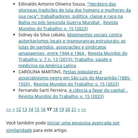
Edinaldo Antonio Oliveira Souza,
“Herdeiro das
gloriosas tradições de luta dos homens e mulheres da
sua raça”: trabalhadores, política, classe e raça na
Bahia no pós-Segunda Guerra Mundial
,
Revista
Mundos do Trabalho: v. 15 (2023)
Sidney da Silva Lobato,
Movimentos sociais contra
autoritarismos locais e inseguranças estruturais: as
lutas de partidos, associações e sindicatos
amapaenses, entre 1944 e 1964
,
Revista Mundos do
Trabalho: v. 7 n. 13 (2015): Trabalho, saúde e
medicina na América Latina
CAROLINA MARTINS,
Festas populares e
associativismo negro em São Luís do Maranhão (1885-
1920)
,
Revista Mundos do Trabalho: v. 15 (2023)
Fernando Sarti Ferreira,
A ciência a favor do capital:
,
Revista Mundos do Trabalho: v. 15 (2023)
<<
<
12
13
14
15
16
17
18
19
20
21
>
>>
Você também pode
iniciar uma pesquisa avançada por
similaridade
para este artigo.