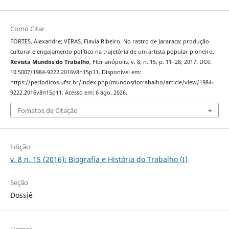
Como Citar
FORTES, Alexandre; VERAS, Flavia Ribeiro. No rastro de Jararaca: produção
cultural e engajamento político na trajetória de um artista popular pioneiro.
Revista Mundos do Trabalho
, Florianópolis, v. 8, n. 15, p. 11–28, 2017. DOI:
10.5007/1984-9222.2016v8n15p11. Disponível em:
https://periodicos.ufsc.br/index.php/mundosdotrabalho/article/view/1984-
9222.2016v8n15p11. Acesso em: 6 ago. 2026.
Fomatos de Citação
Edição
v. 8 n. 15 (2016): Biografia e História do Trabalho (I)
Seção
Dossiê