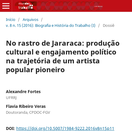
Início
/
Arquivos
/
v. 8 n. 15 (2016): Biografia e História do Trabalho (I)
/
Dossiê
No rastro de Jararaca: produção
cultural e engajamento político
na trajetória de um artista
popular pioneiro
Alexandre Fortes
UFRRJ
Flavia Ribeiro Veras
Doutoranda, CPDOC-FGV
DOI:
https://doi.org/10.5007/1984-9222.2016v8n15p11