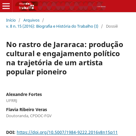
Início
/
Arquivos
/
v. 8 n. 15 (2016): Biografia e História do Trabalho (I)
/
Dossiê
No rastro de Jararaca: produção
cultural e engajamento político
na trajetória de um artista
popular pioneiro
Alexandre Fortes
UFRRJ
Flavia Ribeiro Veras
Doutoranda, CPDOC-FGV
DOI:
https://doi.org/10.5007/1984-9222.2016v8n15p11