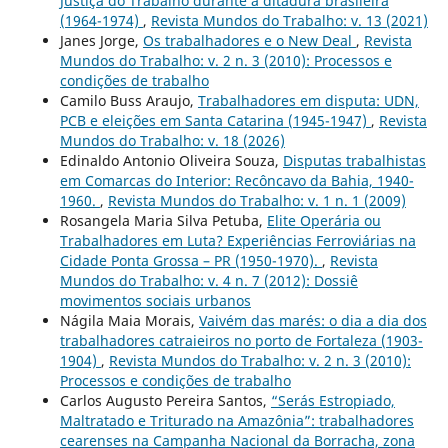
Justiça do Trabalho durante a ditadura brasileira
(1964-1974)
,
Revista Mundos do Trabalho: v. 13 (2021)
Janes Jorge,
Os trabalhadores e o New Deal
,
Revista
Mundos do Trabalho: v. 2 n. 3 (2010): Processos e
condições de trabalho
Camilo Buss Araujo,
Trabalhadores em disputa: UDN,
PCB e eleições em Santa Catarina (1945-1947)
,
Revista
Mundos do Trabalho: v. 18 (2026)
Edinaldo Antonio Oliveira Souza,
Disputas trabalhistas
em Comarcas do Interior: Recôncavo da Bahia, 1940-
1960.
,
Revista Mundos do Trabalho: v. 1 n. 1 (2009)
Rosangela Maria Silva Petuba,
Elite Operária ou
Trabalhadores em Luta? Experiências Ferroviárias na
Cidade Ponta Grossa – PR (1950-1970).
,
Revista
Mundos do Trabalho: v. 4 n. 7 (2012): Dossiê
movimentos sociais urbanos
Nágila Maia Morais,
Vaivém das marés: o dia a dia dos
trabalhadores catraieiros no porto de Fortaleza (1903-
1904)
,
Revista Mundos do Trabalho: v. 2 n. 3 (2010):
Processos e condições de trabalho
Carlos Augusto Pereira Santos,
“Serás Estropiado,
Maltratado e Triturado na Amazônia”: trabalhadores
cearenses na Campanha Nacional da Borracha, zona