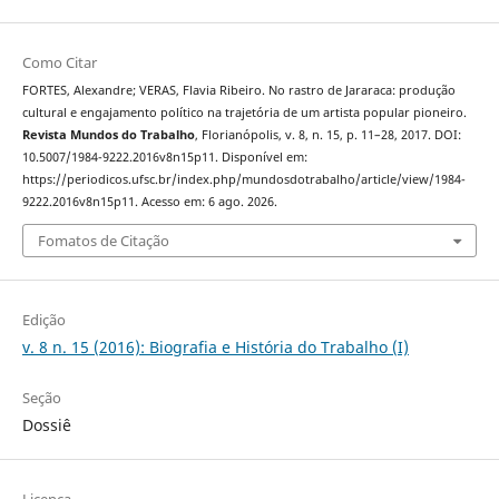
Como Citar
FORTES, Alexandre; VERAS, Flavia Ribeiro. No rastro de Jararaca: produção
cultural e engajamento político na trajetória de um artista popular pioneiro.
Revista Mundos do Trabalho
, Florianópolis, v. 8, n. 15, p. 11–28, 2017. DOI:
10.5007/1984-9222.2016v8n15p11. Disponível em:
https://periodicos.ufsc.br/index.php/mundosdotrabalho/article/view/1984-
9222.2016v8n15p11. Acesso em: 6 ago. 2026.
Fomatos de Citação
Edição
v. 8 n. 15 (2016): Biografia e História do Trabalho (I)
Seção
Dossiê