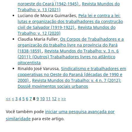
noroeste do Ceará (1942-1945)
,
Revista Mundos do
Trabalho: v. 13 (2021)
Luciano de Moura Guimarães,
Pela lei e contra a lei:
lutas e organização dos trabalhadores da construção
civil de Salvador (1919-1922)
,
Revista Mundos do
Trabalho: v. 12 (2020)
Claudia Maria Fuller,
Os Corpos de Trabalhadores e a
organização do trabalho livre na província do Pará
(1838-1859)
,
Revista Mundos do Trabalho: v. 3 n. 6
(2011): (Outros) Trabalhadores livres no atlântico
oitocentista
Rinaldo José Varussa,
Sindicalismo e trabalhadores em
cooperativas no Oeste do Paraná (décadas de 1990 e
2000)
,
Revista Mundos do Trabalho: v. 4 n. 7 (2012):
Dossiê movimentos sociais urbanos
<<
<
3
4
5
6
7
8
9
10
11
12
>
>>
Você também pode
iniciar uma pesquisa avançada por
similaridade
para este artigo.