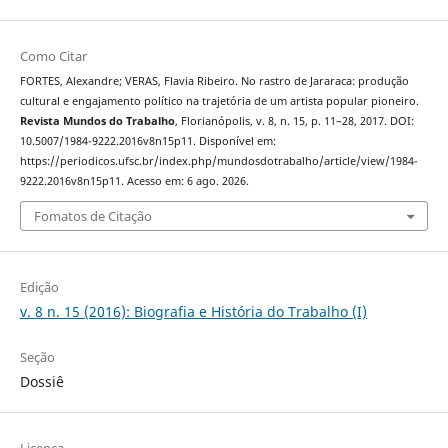
Como Citar
FORTES, Alexandre; VERAS, Flavia Ribeiro. No rastro de Jararaca: produção
cultural e engajamento político na trajetória de um artista popular pioneiro.
Revista Mundos do Trabalho
, Florianópolis, v. 8, n. 15, p. 11–28, 2017. DOI:
10.5007/1984-9222.2016v8n15p11. Disponível em:
https://periodicos.ufsc.br/index.php/mundosdotrabalho/article/view/1984-
9222.2016v8n15p11. Acesso em: 6 ago. 2026.
Fomatos de Citação
Edição
v. 8 n. 15 (2016): Biografia e História do Trabalho (I)
Seção
Dossiê