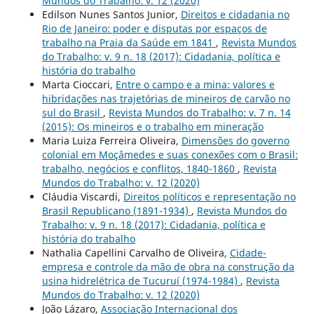
Mundos do Trabalho: v. 12 (2020)
Edilson Nunes Santos Junior,
Direitos e cidadania no
Rio de Janeiro: poder e disputas por espaços de
trabalho na Praia da Saúde em 1841
,
Revista Mundos
do Trabalho: v. 9 n. 18 (2017): Cidadania, política e
história do trabalho
Marta Cioccari,
Entre o campo e a mina: valores e
hibridações nas trajetórias de mineiros de carvão no
sul do Brasil
,
Revista Mundos do Trabalho: v. 7 n. 14
(2015): Os mineiros e o trabalho em mineração
Maria Luiza Ferreira Oliveira,
Dimensões do governo
colonial em Moçâmedes e suas conexões com o Brasil:
trabalho, negócios e conflitos, 1840-1860
,
Revista
Mundos do Trabalho: v. 12 (2020)
Cláudia Viscardi,
Direitos políticos e representação no
Brasil Republicano (1891-1934)
,
Revista Mundos do
Trabalho: v. 9 n. 18 (2017): Cidadania, política e
história do trabalho
Nathalia Capellini Carvalho de Oliveira,
Cidade-
empresa e controle da mão de obra na construção da
usina hidrelétrica de Tucuruí (1974-1984)
,
Revista
Mundos do Trabalho: v. 12 (2020)
João Lázaro,
Associação Internacional dos