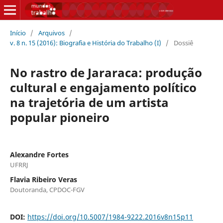
Início
/
Arquivos
/
v. 8 n. 15 (2016): Biografia e História do Trabalho (I)
/
Dossiê
No rastro de Jararaca: produção
cultural e engajamento político
na trajetória de um artista
popular pioneiro
Alexandre Fortes
UFRRJ
Flavia Ribeiro Veras
Doutoranda, CPDOC-FGV
DOI:
https://doi.org/10.5007/1984-9222.2016v8n15p11