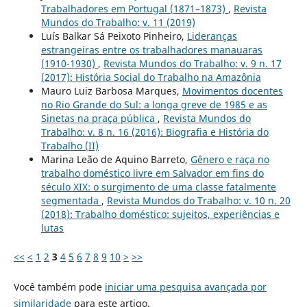
Trabalhadores em Portugal (1871–1873)
,
Revista
Mundos do Trabalho: v. 11 (2019)
Luís Balkar Sá Peixoto Pinheiro,
Lideranças
estrangeiras entre os trabalhadores manauaras
(1910-1930)
,
Revista Mundos do Trabalho: v. 9 n. 17
(2017): História Social do Trabalho na Amazônia
Mauro Luiz Barbosa Marques,
Movimentos docentes
no Rio Grande do Sul: a longa greve de 1985 e as
Sinetas na praça pública
,
Revista Mundos do
Trabalho: v. 8 n. 16 (2016): Biografia e História do
Trabalho (II)
Marina Leão de Aquino Barreto,
Gênero e raça no
trabalho doméstico livre em Salvador em fins do
século XIX: o surgimento de uma classe fatalmente
segmentada
,
Revista Mundos do Trabalho: v. 10 n. 20
(2018): Trabalho doméstico: sujeitos, experiências e
lutas
<<
<
1
2
3
4
5
6
7
8
9
10
>
>>
Você também pode
iniciar uma pesquisa avançada por
similaridade
para este artigo.