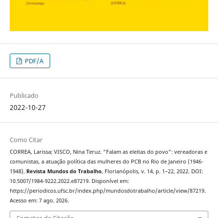
PDF/A
Publicado
2022-10-27
Como Citar
CORREA, Larissa; VISCO, Nina Teruz. “Falam as eleitas do povo”: vereadoras e
comunistas, a atuação política das mulheres do PCB no Rio de Janeiro (1946-
1948).
Revista Mundos do Trabalho
, Florianópolis, v. 14, p. 1–22, 2022. DOI:
10.5007/1984-9222.2022.e87219. Disponível em:
https://periodicos.ufsc.br/index.php/mundosdotrabalho/article/view/87219.
Acesso em: 7 ago. 2026.
Fomatos de Citação