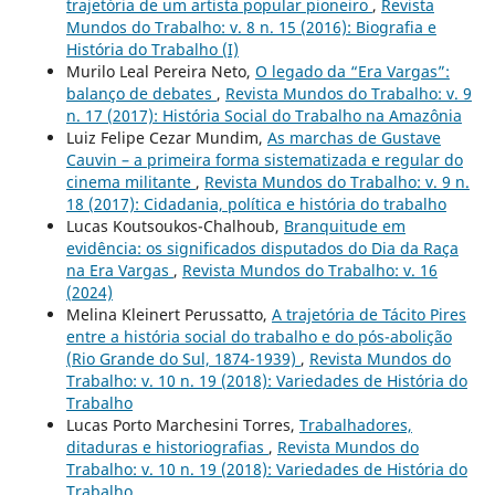
trajetória de um artista popular pioneiro
,
Revista
Mundos do Trabalho: v. 8 n. 15 (2016): Biografia e
História do Trabalho (I)
Murilo Leal Pereira Neto,
O legado da “Era Vargas”:
balanço de debates
,
Revista Mundos do Trabalho: v. 9
n. 17 (2017): História Social do Trabalho na Amazônia
Luiz Felipe Cezar Mundim,
As marchas de Gustave
Cauvin – a primeira forma sistematizada e regular do
cinema militante
,
Revista Mundos do Trabalho: v. 9 n.
18 (2017): Cidadania, política e história do trabalho
Lucas Koutsoukos-Chalhoub,
Branquitude em
evidência: os significados disputados do Dia da Raça
na Era Vargas
,
Revista Mundos do Trabalho: v. 16
(2024)
Melina Kleinert Perussatto,
A trajetória de Tácito Pires
entre a história social do trabalho e do pós-abolição
(Rio Grande do Sul, 1874-1939)
,
Revista Mundos do
Trabalho: v. 10 n. 19 (2018): Variedades de História do
Trabalho
Lucas Porto Marchesini Torres,
Trabalhadores,
ditaduras e historiografias
,
Revista Mundos do
Trabalho: v. 10 n. 19 (2018): Variedades de História do
Trabalho