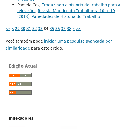
Pamela Cox,
Traduzindo a história do trabalho para a
televisão
,
Revista Mundos do Trabalho: v. 10 n. 19
(2018): Variedades de História do Trabalho
<<
<
29
30
31
32
33
34
35
36
37
38
>
>>
Você também pode
iniciar uma pesquisa avançada por
similaridade
para este artigo.
Edição Atual
Indexadores