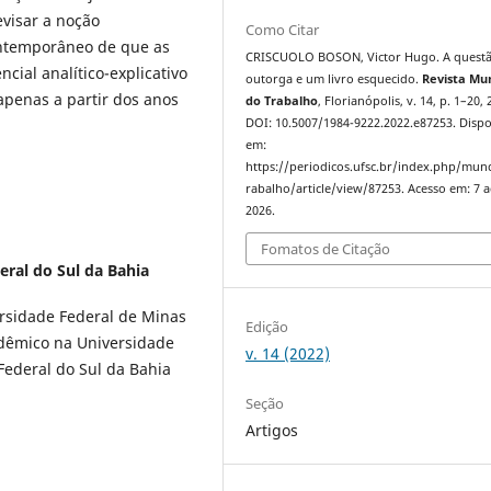
evisar a noção
Como Citar
ontemporâneo de que as
CRISCUOLO BOSON, Victor Hugo. A quest
ncial analítico-explicativo
outorga e um livro esquecido.
Revista Mu
penas a partir dos anos
do Trabalho
, Florianópolis, v. 14, p. 1–20, 
DOI: 10.5007/1984-9222.2022.e87253. Dispo
em:
https://periodicos.ufsc.br/index.php/mu
rabalho/article/view/87253. Acesso em: 7 
2026.
Fomatos de Citação
eral do Sul da Bahia
ersidade Federal de Minas
Edição
dêmico na Universidade
v. 14 (2022)
Federal do Sul da Bahia
Seção
Artigos