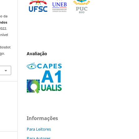
ão da
ndos
2022.
nível
ndosdot
Avaliação
ago.
Informações
Para Leitores
Para Autores