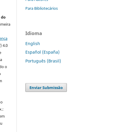
Para Bibliotecários
 do
imeira
Idioma
ença
English
) 4.0
Español (España)
e
 a
Português (Brasil)
ndo o
o
m
Enviar Submissão
do
x.:
 em
ou