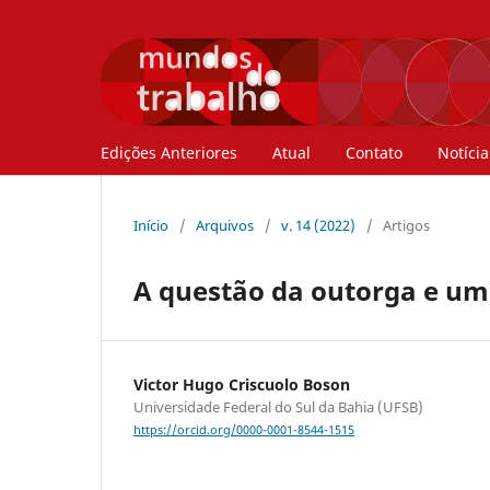
Edições Anteriores
Atual
Contato
Notícia
Início
/
Arquivos
/
v. 14 (2022)
/
Artigos
A questão da outorga e um 
Victor Hugo Criscuolo Boson
Universidade Federal do Sul da Bahia (UFSB)
https://orcid.org/0000-0001-8544-1515