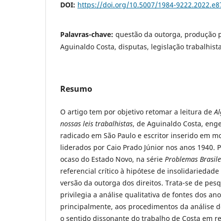
DOI:
https://doi.org/10.5007/1984-9222.2022.e
Palavras-chave:
questão da outorga, produção po
Aguinaldo Costa, disputas, legislação trabalhist
Resumo
O artigo tem por objetivo retomar a leitura de
Al
nossas leis trabalhistas
, de Aguinaldo Costa, en
radicado em São Paulo e escritor inserido em mo
liderados por Caio Prado Júnior nos anos 1940. 
ocaso do Estado Novo, na série
Problemas Brasile
referencial crítico à hipótese de insolidariedad
versão da outorga dos direitos. Trata-se de pes
privilegia a análise qualitativa de fontes dos an
principalmente, aos procedimentos da análise de
o sentido dissonante do trabalho de Costa em re