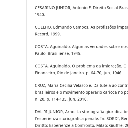
CESARINO JUNIOR, Antonio F. Direito Social Brasi
1940.
COELHO, Edmundo Campos. As profissões imperia
Record, 1999.
COSTA, Aguinaldo. Algumas verdades sobre nossa
Paulo: Brasiliense, 1945.
COSTA, Aguinaldo. O problema da imigração. O
Financeiro, Rio de Janeiro, p. 64-70, jun. 1946.
CRUZ, Maria Cecília Velasco e. Da tutela ao cont
brasileiros e o movimento operário carioca no pós
n. 20, p. 114-135, jun. 2010.
DAL RI JUNIOR, Arno. La storiografia giuridica br
l’esperienza storiografica penale. In: SORDI, Ber
Diritto: Esperienze a Confronto. Milão: Giuffrè, 