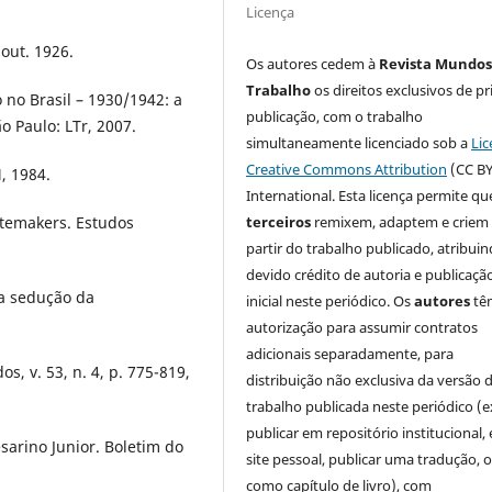
Licença
out. 1926.
Os autores cedem à
Revista Mundos
Trabalho
os direitos exclusivos de pr
no Brasil – 1930/1942: a
publicação, com o trabalho
ão Paulo: LTr, 2007.
simultaneamente licenciado sob a
Lic
Creative Commons Attribution
(CC BY
, 1984.
International. Esta licença permite qu
tatemakers. Estudos
terceiros
remixem, adaptem e criem
partir do trabalho publicado, atribui
devido crédito de autoria e publicaçã
 a sedução da
inicial neste periódico. Os
autores
tê
autorização para assumir contratos
adicionais separadamente, para
, v. 53, n. 4, p. 775-819,
distribuição não exclusiva da versão 
trabalho publicada neste periódico (e
publicar em repositório institucional,
sarino Junior. Boletim do
site pessoal, publicar uma tradução, 
como capítulo de livro), com