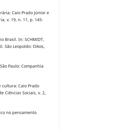
ária: Caio Prado Júnior e
a, v. 19, n. 11, p. 145-
 no Brasil. In: SCHMIDT,
sil. São Leopoldo: Oikos,
. São Paulo: Companhia
 cultura: Caio Prado
de Ciências Sociais, v. 2,
dico no pensamento