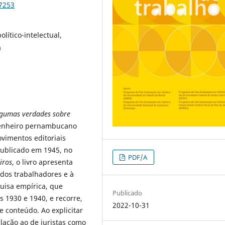
87253
lítico-intelectual,
a
gumas verdades sobre
genheiro pernambucano
vimentos editoriais
Publicado em 1945, no
PDF/A
iros
, o livro apresenta
e dos trabalhadores e à
quisa empírica, que
Publicado
os 1930 e 1940, e recorre,
2022-10-31
 conteúdo. Ao explicitar
lação ao de juristas como