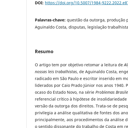
DOI:
https://doi.org/10.5007/1984-9222.2022.e
Palavras-chave:
questão da outorga, produção po
Aguinaldo Costa, disputas, legislação trabalhist
Resumo
O artigo tem por objetivo retomar a leitura de
Al
nossas leis trabalhistas
, de Aguinaldo Costa, en
radicado em São Paulo e escritor inserido em mo
liderados por Caio Prado Júnior nos anos 1940. 
ocaso do Estado Novo, na série
Problemas Brasile
referencial crítico à hipótese de insolidariedad
versão da outorga dos direitos. Trata-se de pes
privilegia a análise qualitativa de fontes dos an
principalmente, aos procedimentos da análise de
o sentido dissonante do trabalho de Costa em re