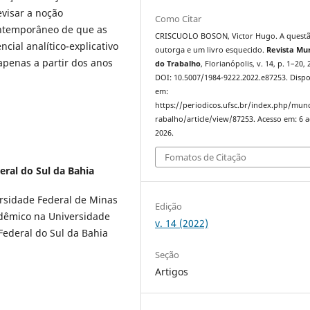
evisar a noção
Como Citar
ontemporâneo de que as
CRISCUOLO BOSON, Victor Hugo. A quest
ncial analítico-explicativo
outorga e um livro esquecido.
Revista Mu
penas a partir dos anos
do Trabalho
, Florianópolis, v. 14, p. 1–20, 
DOI: 10.5007/1984-9222.2022.e87253. Dispo
em:
https://periodicos.ufsc.br/index.php/mu
rabalho/article/view/87253. Acesso em: 6 
2026.
Fomatos de Citação
eral do Sul da Bahia
ersidade Federal de Minas
Edição
dêmico na Universidade
v. 14 (2022)
Federal do Sul da Bahia
Seção
Artigos