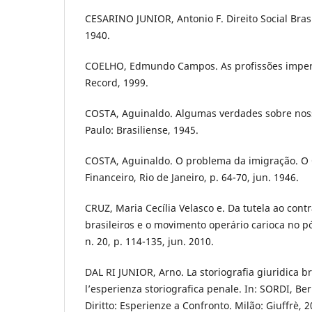
CESARINO JUNIOR, Antonio F. Direito Social Brasi
1940.
COELHO, Edmundo Campos. As profissões imperia
Record, 1999.
COSTA, Aguinaldo. Algumas verdades sobre nossa
Paulo: Brasiliense, 1945.
COSTA, Aguinaldo. O problema da imigração. O
Financeiro, Rio de Janeiro, p. 64-70, jun. 1946.
CRUZ, Maria Cecília Velasco e. Da tutela ao cont
brasileiros e o movimento operário carioca no pós
n. 20, p. 114-135, jun. 2010.
DAL RI JUNIOR, Arno. La storiografia giuridica br
l’esperienza storiografica penale. In: SORDI, Ber
Diritto: Esperienze a Confronto. Milão: Giuffrè, 