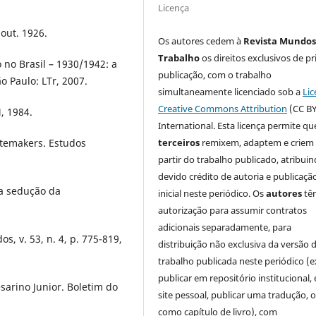
Licença
out. 1926.
Os autores cedem à
Revista Mundos
Trabalho
os direitos exclusivos de pr
no Brasil – 1930/1942: a
publicação, com o trabalho
ão Paulo: LTr, 2007.
simultaneamente licenciado sob a
Lic
Creative Commons Attribution
(CC BY
, 1984.
International. Esta licença permite qu
tatemakers. Estudos
terceiros
remixem, adaptem e criem
partir do trabalho publicado, atribui
devido crédito de autoria e publicaçã
 a sedução da
inicial neste periódico. Os
autores
tê
autorização para assumir contratos
adicionais separadamente, para
, v. 53, n. 4, p. 775-819,
distribuição não exclusiva da versão 
trabalho publicada neste periódico (e
publicar em repositório institucional,
sarino Junior. Boletim do
site pessoal, publicar uma tradução, 
como capítulo de livro), com