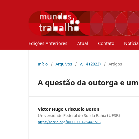
Edições Anteriores
Atual
Contato
Notícia
Início
/
Arquivos
/
v. 14 (2022)
/
Artigos
A questão da outorga e um 
Victor Hugo Criscuolo Boson
Universidade Federal do Sul da Bahia (UFSB)
https://orcid.org/0000-0001-8544-1515