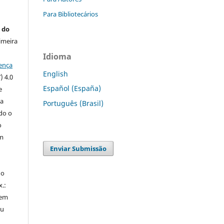
Para Bibliotecários
 do
imeira
Idioma
ença
English
) 4.0
Español (España)
e
 a
Português (Brasil)
ndo o
o
m
Enviar Submissão
do
x.:
 em
ou