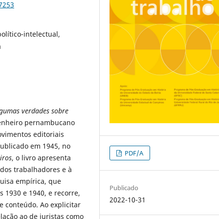
87253
lítico-intelectual,
a
gumas verdades sobre
genheiro pernambucano
vimentos editoriais
Publicado em 1945, no
PDF/A
iros
, o livro apresenta
e dos trabalhadores e à
quisa empírica, que
Publicado
os 1930 e 1940, e recorre,
2022-10-31
 conteúdo. Ao explicitar
lação ao de juristas como