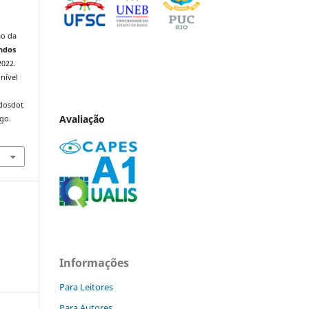
ão da
ndos
2022.
nível
ndosdot
Avaliação
ago.
Informações
Para Leitores
Para Autores