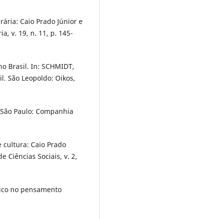
ária: Caio Prado Júnior e
a, v. 19, n. 11, p. 145-
 no Brasil. In: SCHMIDT,
sil. São Leopoldo: Oikos,
. São Paulo: Companhia
 cultura: Caio Prado
de Ciências Sociais, v. 2,
dico no pensamento