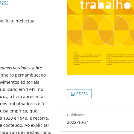
87253
lítico-intelectual,
a
gumas verdades sobre
genheiro pernambucano
vimentos editoriais
Publicado em 1945, no
PDF/A
iros
, o livro apresenta
e dos trabalhadores e à
quisa empírica, que
Publicado
os 1930 e 1940, e recorre,
2022-10-31
 conteúdo. Ao explicitar
lação ao de juristas como