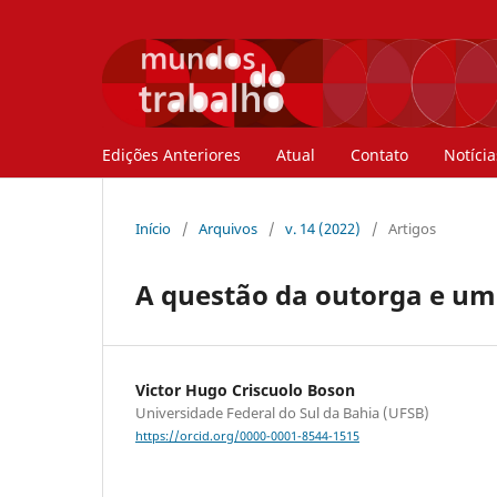
Edições Anteriores
Atual
Contato
Notícia
Início
/
Arquivos
/
v. 14 (2022)
/
Artigos
A questão da outorga e um 
Victor Hugo Criscuolo Boson
Universidade Federal do Sul da Bahia (UFSB)
https://orcid.org/0000-0001-8544-1515