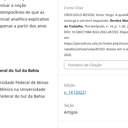
evisar a noção
Como Citar
ontemporâneo de que as
CRISCUOLO BOSON, Victor Hugo. A quest
ncial analítico-explicativo
outorga e um livro esquecido.
Revista Mu
penas a partir dos anos
do Trabalho
, Florianópolis, v. 14, p. 1–20, 
DOI: 10.5007/1984-9222.2022.e87253. Dispo
em:
https://periodicos.ufsc.br/index.php/mu
rabalho/article/view/87253. Acesso em: 6 
2026.
Fomatos de Citação
eral do Sul da Bahia
ersidade Federal de Minas
Edição
dêmico na Universidade
v. 14 (2022)
Federal do Sul da Bahia
Seção
Artigos