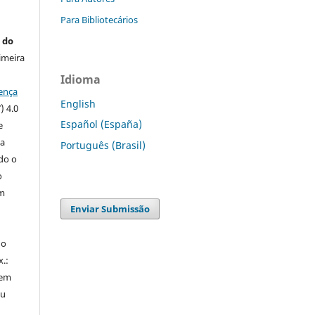
Para Bibliotecários
 do
imeira
Idioma
ença
English
) 4.0
Español (España)
e
 a
Português (Brasil)
ndo o
o
m
Enviar Submissão
do
x.:
 em
ou