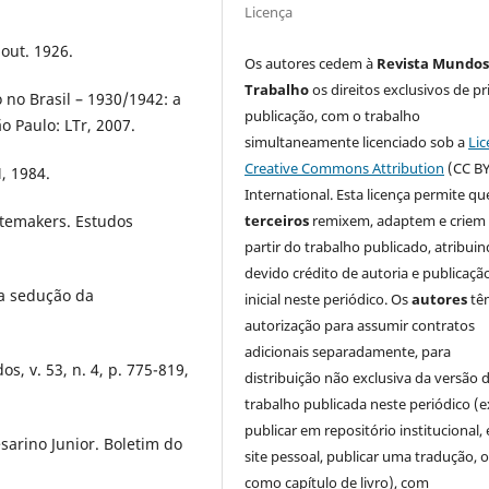
Licença
out. 1926.
Os autores cedem à
Revista Mundos
Trabalho
os direitos exclusivos de pr
no Brasil – 1930/1942: a
publicação, com o trabalho
ão Paulo: LTr, 2007.
simultaneamente licenciado sob a
Lic
Creative Commons Attribution
(CC BY
, 1984.
International. Esta licença permite qu
tatemakers. Estudos
terceiros
remixem, adaptem e criem
partir do trabalho publicado, atribui
devido crédito de autoria e publicaçã
 a sedução da
inicial neste periódico. Os
autores
tê
autorização para assumir contratos
adicionais separadamente, para
, v. 53, n. 4, p. 775-819,
distribuição não exclusiva da versão 
trabalho publicada neste periódico (e
publicar em repositório institucional,
sarino Junior. Boletim do
site pessoal, publicar uma tradução, 
como capítulo de livro), com