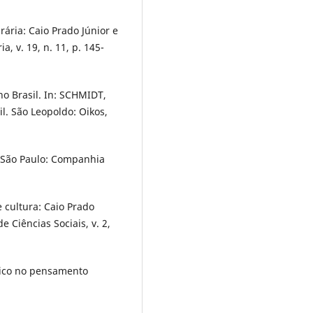
ária: Caio Prado Júnior e
a, v. 19, n. 11, p. 145-
 no Brasil. In: SCHMIDT,
sil. São Leopoldo: Oikos,
. São Paulo: Companhia
 cultura: Caio Prado
de Ciências Sociais, v. 2,
dico no pensamento