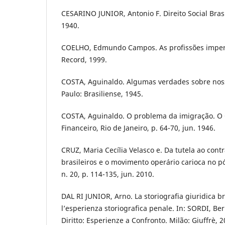
CESARINO JUNIOR, Antonio F. Direito Social Brasi
1940.
COELHO, Edmundo Campos. As profissões imperia
Record, 1999.
COSTA, Aguinaldo. Algumas verdades sobre nossa
Paulo: Brasiliense, 1945.
COSTA, Aguinaldo. O problema da imigração. O
Financeiro, Rio de Janeiro, p. 64-70, jun. 1946.
CRUZ, Maria Cecília Velasco e. Da tutela ao cont
brasileiros e o movimento operário carioca no pós
n. 20, p. 114-135, jun. 2010.
DAL RI JUNIOR, Arno. La storiografia giuridica br
l’esperienza storiografica penale. In: SORDI, Ber
Diritto: Esperienze a Confronto. Milão: Giuffrè, 