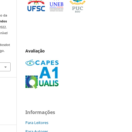
ão da
ndos
2022.
nível
ndosdot
Avaliação
ago.
Informações
Para Leitores
Para Autores