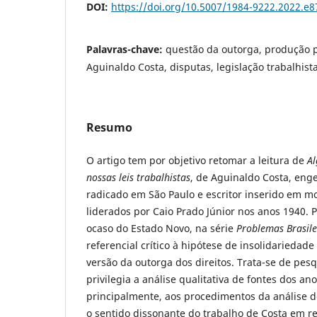
DOI:
https://doi.org/10.5007/1984-9222.2022.e
Palavras-chave:
questão da outorga, produção po
Aguinaldo Costa, disputas, legislação trabalhist
Resumo
O artigo tem por objetivo retomar a leitura de
Al
nossas leis trabalhistas
, de Aguinaldo Costa, en
radicado em São Paulo e escritor inserido em mo
liderados por Caio Prado Júnior nos anos 1940. 
ocaso do Estado Novo, na série
Problemas Brasile
referencial crítico à hipótese de insolidariedad
versão da outorga dos direitos. Trata-se de pes
privilegia a análise qualitativa de fontes dos an
principalmente, aos procedimentos da análise de
o sentido dissonante do trabalho de Costa em re