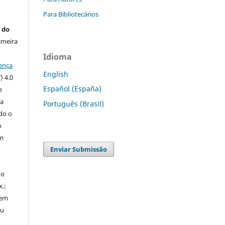
Para Bibliotecários
 do
imeira
Idioma
ença
English
) 4.0
Español (España)
e
 a
Português (Brasil)
ndo o
o
m
Enviar Submissão
do
x.:
 em
ou