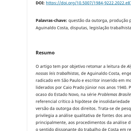
DOI:
https://doi.org/10.5007/1984-9222.2022.e
Palavras-chave:
questão da outorga, produção po
Aguinaldo Costa, disputas, legislação trabalhist
Resumo
O artigo tem por objetivo retomar a leitura de
Al
nossas leis trabalhistas
, de Aguinaldo Costa, en
radicado em São Paulo e escritor inserido em mo
liderados por Caio Prado Júnior nos anos 1940. 
ocaso do Estado Novo, na série
Problemas Brasile
referencial crítico à hipótese de insolidariedad
versão da outorga dos direitos. Trata-se de pes
privilegia a análise qualitativa de fontes dos an
principalmente, aos procedimentos da análise de
o sentido dissonante do trabalho de Costa em re