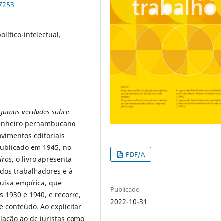
87253
lítico-intelectual,
a
gumas verdades sobre
genheiro pernambucano
vimentos editoriais
Publicado em 1945, no
PDF/A
iros
, o livro apresenta
e dos trabalhadores e à
quisa empírica, que
Publicado
os 1930 e 1940, e recorre,
2022-10-31
 conteúdo. Ao explicitar
lação ao de juristas como