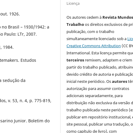
Licença
out. 1926.
Os autores cedem à
Revista Mundos
Trabalho
os direitos exclusivos de pr
no Brasil – 1930/1942: a
publicação, com o trabalho
ão Paulo: LTr, 2007.
simultaneamente licenciado sob a
Lic
Creative Commons Attribution
(CC BY
, 1984.
International. Esta licença permite qu
tatemakers. Estudos
terceiros
remixem, adaptem e criem
partir do trabalho publicado, atribui
devido crédito de autoria e publicaçã
 a sedução da
inicial neste periódico. Os
autores
tê
autorização para assumir contratos
adicionais separadamente, para
, v. 53, n. 4, p. 775-819,
distribuição não exclusiva da versão 
trabalho publicada neste periódico (e
publicar em repositório institucional,
sarino Junior. Boletim do
site pessoal, publicar uma tradução, 
como capítulo de livro), com