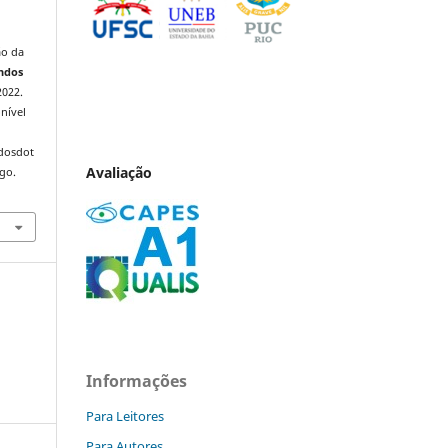
ão da
ndos
2022.
nível
ndosdot
Avaliação
ago.
Informações
Para Leitores
Para Autores