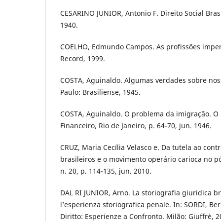
CESARINO JUNIOR, Antonio F. Direito Social Brasi
1940.
COELHO, Edmundo Campos. As profissões imperia
Record, 1999.
COSTA, Aguinaldo. Algumas verdades sobre nossa
Paulo: Brasiliense, 1945.
COSTA, Aguinaldo. O problema da imigração. O
Financeiro, Rio de Janeiro, p. 64-70, jun. 1946.
CRUZ, Maria Cecília Velasco e. Da tutela ao cont
brasileiros e o movimento operário carioca no pós
n. 20, p. 114-135, jun. 2010.
DAL RI JUNIOR, Arno. La storiografia giuridica br
l’esperienza storiografica penale. In: SORDI, Ber
Diritto: Esperienze a Confronto. Milão: Giuffrè, 