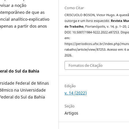
evisar a noção
Como Citar
ontemporâneo de que as
CRISCUOLO BOSON, Victor Hugo. A quest
ncial analítico-explicativo
outorga e um livro esquecido.
Revista Mu
penas a partir dos anos
do Trabalho
, Florianópolis, v. 14, p. 1–20, 
DOI: 10.5007/1984-9222.2022.e87253. Dispo
em:
https://periodicos.ufsc.br/index.php/mu
rabalho/article/view/87253. Acesso em: 6 
2026.
Fomatos de Citação
eral do Sul da Bahia
ersidade Federal de Minas
Edição
dêmico na Universidade
v. 14 (2022)
Federal do Sul da Bahia
Seção
Artigos