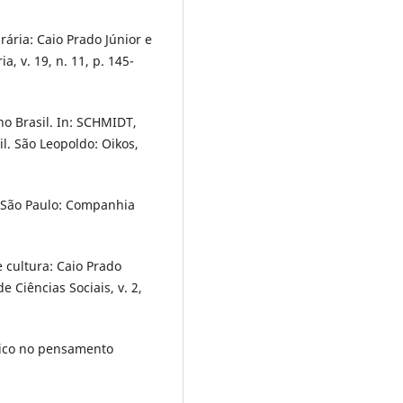
ária: Caio Prado Júnior e
a, v. 19, n. 11, p. 145-
 no Brasil. In: SCHMIDT,
sil. São Leopoldo: Oikos,
. São Paulo: Companhia
 cultura: Caio Prado
de Ciências Sociais, v. 2,
dico no pensamento