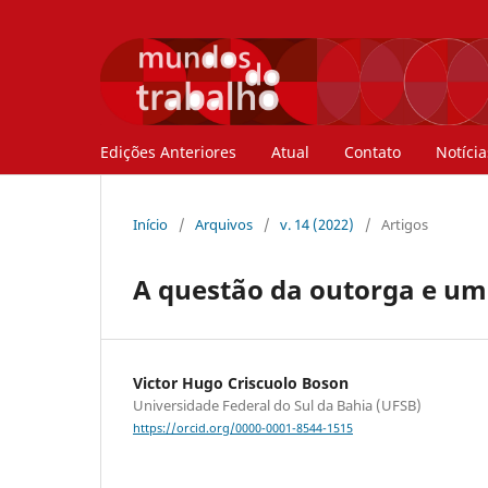
Edições Anteriores
Atual
Contato
Notícia
Início
/
Arquivos
/
v. 14 (2022)
/
Artigos
A questão da outorga e um 
Victor Hugo Criscuolo Boson
Universidade Federal do Sul da Bahia (UFSB)
https://orcid.org/0000-0001-8544-1515