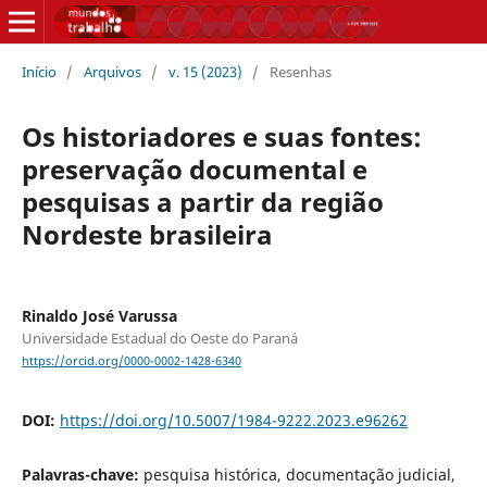
Início
/
Arquivos
/
v. 15 (2023)
/
Resenhas
Os historiadores e suas fontes:
preservação documental e
pesquisas a partir da região
Nordeste brasileira
Rinaldo José Varussa
Universidade Estadual do Oeste do Paraná
https://orcid.org/0000-0002-1428-6340
DOI:
https://doi.org/10.5007/1984-9222.2023.e96262
Palavras-chave:
pesquisa histórica, documentação judicial,