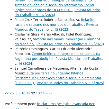
penny”: o trabalhador independente enquanto
síntese da ideologia social do reformismo liberal
inglês nas décadas de 1830 e 1840
,
Revista Mundos
do Trabalho: v. 16 (2024)
Paulo Cruz Terra, Robério Santos Souza,
Relações
raciais e racismo nos mundos do trabalho
,
Revista
Mundos do Trabalho: v. 15 (2023)
Crislayne Gloss Marão Alfagali, Fidel Rodríguez
Velásquez,
Vivendo nas minas, mineração e mundos
do trabalho
,
Revista Mundos do Trabalho: v. 15 (2023)
Petrônio Domingues, Carlos Eduardo Alexandre
Francisco,
Zenón Rolón: um negro de duas almas na
Argentina pós-abolição
,
Revista Mundos do Trabalho:
v. 16 (2024)
Samuel Carvalheira de Maupeou, Altemar da Costa
Muniz,
Luta por terra no Engenho Pitanga
(Pernambuco): conexões entre o social e o ambiental
(1986-1993)
,
Revista Mundos do Trabalho: v. 17 (2025)
<<
<
7
8
9
10
11
12
13
14
>
>>
Você também pode
iniciar uma pesquisa avançada por