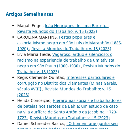
Artigos Semelhantes
Magali Engel,
João Henriques de Lima Barreto:
,
Revista Mundos do Trabalho: v. 15 (2023)
CAROLINA MARTINS,
Festas populares e
associativismo negro em São Luís do Maranhão (1885-
1920)
,
Revista Mundos do Trabalho: v. 15 (2023)
Livia Maria Tiede,
Vagaroso, árduo e silencioso: o
racismo na experiência de trabalho de um ativista
negro em São Paulo (1900-1930)
,
Revista Mundos do
Trabalho: v. 15 (2023)
Régis Clemente Quintão,
Interesses particulares e
corrupção no Distrito dos Diamantes (Minas Gerais,
século XVIII)
,
Revista Mundos do Trabalho: v. 15
(2023)
Hélida Conceição,
Hierarquias sociais e trabalhadores
de bateias nos sertões da Bahia: um estudo de caso
na vila aurífera de Santo Antônio da Jacobina, 1720-
1723
,
Revista Mundos do Trabalho: v. 15 (2023)
Daniel Schneider Bastos,
“O homem que ganha seu