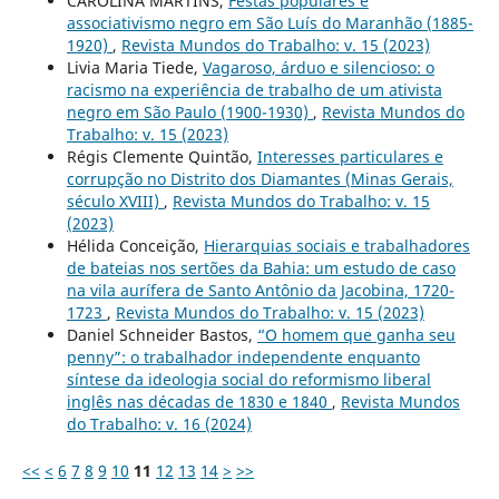
CAROLINA MARTINS,
Festas populares e
associativismo negro em São Luís do Maranhão (1885-
1920)
,
Revista Mundos do Trabalho: v. 15 (2023)
Livia Maria Tiede,
Vagaroso, árduo e silencioso: o
racismo na experiência de trabalho de um ativista
negro em São Paulo (1900-1930)
,
Revista Mundos do
Trabalho: v. 15 (2023)
Régis Clemente Quintão,
Interesses particulares e
corrupção no Distrito dos Diamantes (Minas Gerais,
século XVIII)
,
Revista Mundos do Trabalho: v. 15
(2023)
Hélida Conceição,
Hierarquias sociais e trabalhadores
de bateias nos sertões da Bahia: um estudo de caso
na vila aurífera de Santo Antônio da Jacobina, 1720-
1723
,
Revista Mundos do Trabalho: v. 15 (2023)
Daniel Schneider Bastos,
“O homem que ganha seu
penny”: o trabalhador independente enquanto
síntese da ideologia social do reformismo liberal
inglês nas décadas de 1830 e 1840
,
Revista Mundos
do Trabalho: v. 16 (2024)
<<
<
6
7
8
9
10
11
12
13
14
>
>>