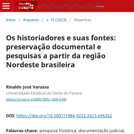
Início
/
Arquivos
/
v. 15 (2023)
/
Resenhas
Os historiadores e suas fontes:
preservação documental e
pesquisas a partir da região
Nordeste brasileira
Rinaldo José Varussa
Universidade Estadual do Oeste do Paraná
https://orcid.org/0000-0002-1428-6340
DOI:
https://doi.org/10.5007/1984-9222.2023.e96262
Palavras-chave:
pesquisa histórica, documentação judicial,