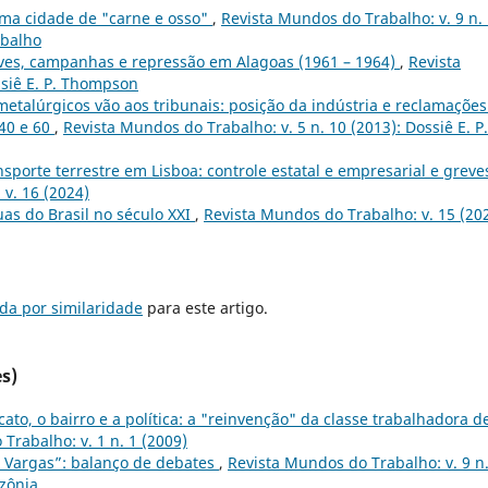
ma cidade de "carne e osso"
,
Revista Mundos do Trabalho: v. 9 n.
abalho
ves, campanhas e repressão em Alagoas (1961 – 1964)
,
Revista
ssiê E. P. Thompson
metalúrgicos vão aos tribunais: posição da indústria e reclamações
 40 e 60
,
Revista Mundos do Trabalho: v. 5 n. 10 (2013): Dossiê E. P.
sporte terrestre em Lisboa: controle estatal e empresarial e greve
v. 16 (2024)
ruas do Brasil no século XXI
,
Revista Mundos do Trabalho: v. 15 (20
da por similaridade
para este artigo.
s)
icato, o bairro e a política: a "reinvenção" da classe trabalhadora d
Trabalho: v. 1 n. 1 (2009)
 Vargas”: balanço de debates
,
Revista Mundos do Trabalho: v. 9 n
azônia