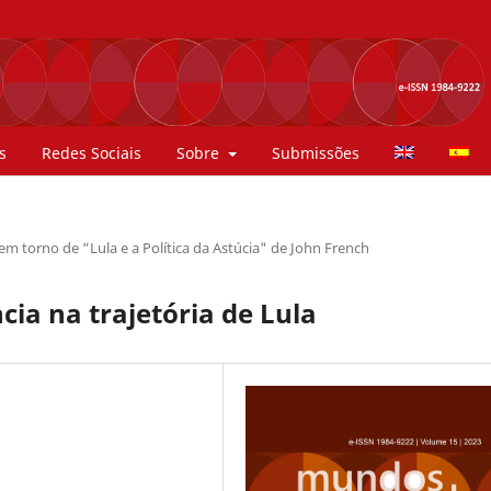
s
Redes Sociais
Sobre
Submissões
 em torno de “Lula e a Política da Astúcia" de John French
cia na trajetória de Lula