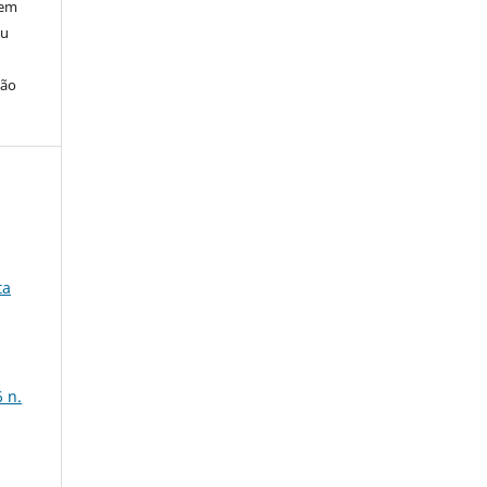
 em
ou
ção
ta
 n.