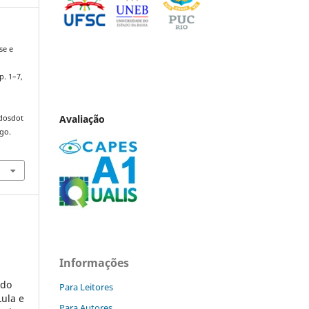
se e
 p. 1–7,
Avaliação
ndosdot
ago.
Informações
 do
Para Leitores
Lula e
Para Autores