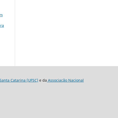
em
ura
Santa Catarina (UFSC)
e da
Associação Nacional