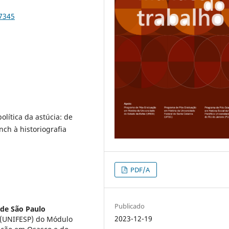
97345
política da astúcia: de
nch à historiografia
PDF/A
Publicado
 de São Paulo
2023-12-19
o (UNIFESP) do Módulo