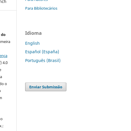
ench
Para Bibliotecários
Idioma
 do
imeira
English
Español (España)
ença
Português (Brasil)
) 4.0
e
 a
ndo o
Enviar Submissão
o
m
do
x.: