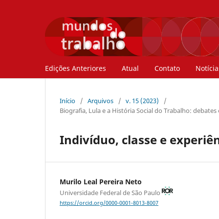
Edições Anteriores
Atual
Contato
Notícia
Início
/
Arquivos
/
v. 15 (2023)
/
Biografia, Lula e a História Social do Trabalho: debates
Indivíduo, classe e experiên
Murilo Leal Pereira Neto
Universidade Federal de São Paulo
https://orcid.org/0000-0001-8013-8007