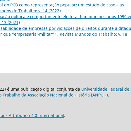
ral do PCB como representação popular: um estudo de caso – as
undos do Trabalho: v. 14 (2022)
cipação política e comportamento eleitoral feminino nos anos 1950 
 13 (2021)
sabilidade de empresas por violações de direitos durante a ditad
or que “empresarial-militar”?
,
Revista Mundos do Trabalho: v. 18
22) é uma publicação digital conjunta da
Universidade Federal de 
 Trabalho da Associação Nacional de História (ANPUH).
ns Attribution 4.0 International
.