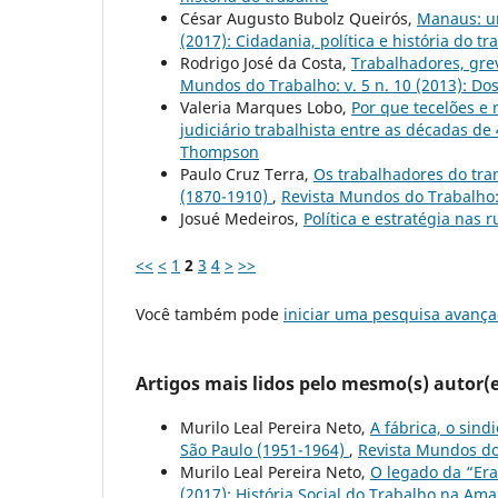
César Augusto Bubolz Queirós,
Manaus: u
(2017): Cidadania, política e história do tr
Rodrigo José da Costa,
Trabalhadores, gre
Mundos do Trabalho: v. 5 n. 10 (2013): Do
Valeria Marques Lobo,
Por que tecelões e 
judiciário trabalhista entre as décadas de
Thompson
Paulo Cruz Terra,
Os trabalhadores do tran
(1870-1910)
,
Revista Mundos do Trabalho: 
Josué Medeiros,
Política e estratégia nas 
<<
<
1
2
3
4
>
>>
Você também pode
iniciar uma pesquisa avança
Artigos mais lidos pelo mesmo(s) autor(e
Murilo Leal Pereira Neto,
A fábrica, o sind
São Paulo (1951-1964)
,
Revista Mundos do 
Murilo Leal Pereira Neto,
O legado da “Era
(2017): História Social do Trabalho na Am