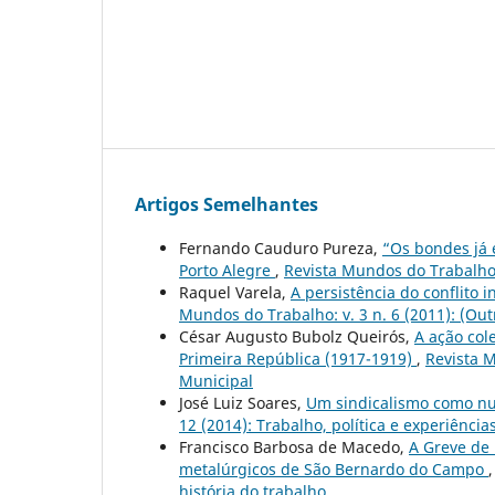
Artigos Semelhantes
Fernando Cauduro Pureza,
“Os bondes já 
Porto Alegre
,
Revista Mundos do Trabalho: 
Raquel Varela,
A persistência do conflito 
Mundos do Trabalho: v. 3 n. 6 (2011): (Outr
César Augusto Bubolz Queirós,
A ação col
Primeira República (1917-1919)
,
Revista M
Municipal
José Luiz Soares,
Um sindicalismo como nun
12 (2014): Trabalho, política e experiência
Francisco Barbosa de Macedo,
A Greve de 
metalúrgicos de São Bernardo do Campo
história do trabalho