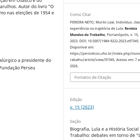
ação em Osasco e do
rulhos. Autor do livro "O
mo nas eleições de 1954 e
Como Citar
PEREIRA NETO, Murilo Leal. Indivíduo, clas
experiência na trajetória de Lula.
Revista
Mundos do Trabalho
, Florianópolis, v. 15,
2023. DOI: 10.5007/1984-9222.2023.e97345.
Disponível em:
https://periodicos.ufsc.br/index.php/mu
talúrgico a presidente do
rabalho/article/view/97345. Acesso em: 7 
2026.
a Fundação Perseu
Fomatos de Citação
Edição
v. 15 (2023)
Seção
Biografia, Lula e a História Social
Trabalho: debates em torno de “