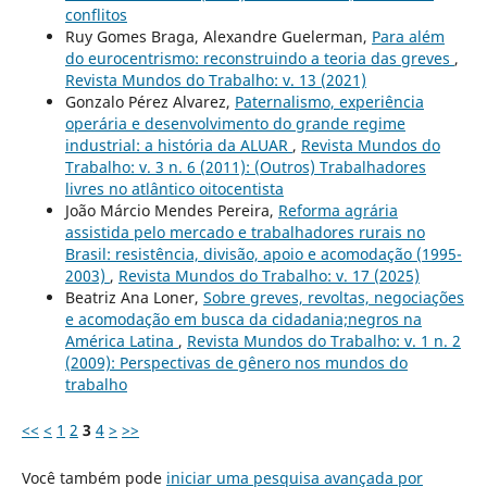
conflitos
Ruy Gomes Braga, Alexandre Guelerman,
Para além
do eurocentrismo: reconstruindo a teoria das greves
,
Revista Mundos do Trabalho: v. 13 (2021)
Gonzalo Pérez Alvarez,
Paternalismo, experiência
operária e desenvolvimento do grande regime
industrial: a história da ALUAR
,
Revista Mundos do
Trabalho: v. 3 n. 6 (2011): (Outros) Trabalhadores
livres no atlântico oitocentista
João Márcio Mendes Pereira,
Reforma agrária
assistida pelo mercado e trabalhadores rurais no
Brasil: resistência, divisão, apoio e acomodação (1995-
2003)
,
Revista Mundos do Trabalho: v. 17 (2025)
Beatriz Ana Loner,
Sobre greves, revoltas, negociações
e acomodação em busca da cidadania;negros na
América Latina
,
Revista Mundos do Trabalho: v. 1 n. 2
(2009): Perspectivas de gênero nos mundos do
trabalho
<<
<
1
2
3
4
>
>>
Você também pode
iniciar uma pesquisa avançada por