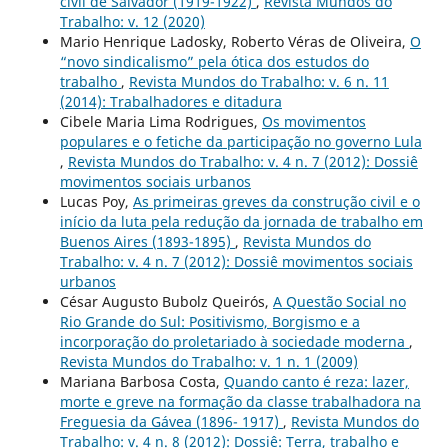
civil de Salvador (1919-1922)
,
Revista Mundos do
Trabalho: v. 12 (2020)
Mario Henrique Ladosky, Roberto Véras de Oliveira,
O
“novo sindicalismo” pela ótica dos estudos do
trabalho
,
Revista Mundos do Trabalho: v. 6 n. 11
(2014): Trabalhadores e ditadura
Cibele Maria Lima Rodrigues,
Os movimentos
populares e o fetiche da participação no governo Lula
,
Revista Mundos do Trabalho: v. 4 n. 7 (2012): Dossiê
movimentos sociais urbanos
Lucas Poy,
As primeiras greves da construção civil e o
início da luta pela redução da jornada de trabalho em
Buenos Aires (1893-1895)
,
Revista Mundos do
Trabalho: v. 4 n. 7 (2012): Dossiê movimentos sociais
urbanos
César Augusto Bubolz Queirós,
A Questão Social no
Rio Grande do Sul: Positivismo, Borgismo e a
incorporação do proletariado à sociedade moderna
,
Revista Mundos do Trabalho: v. 1 n. 1 (2009)
Mariana Barbosa Costa,
Quando canto é reza: lazer,
morte e greve na formação da classe trabalhadora na
Freguesia da Gávea (1896- 1917)
,
Revista Mundos do
Trabalho: v. 4 n. 8 (2012): Dossiê: Terra, trabalho e