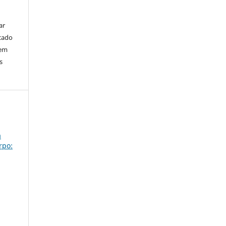
ar
cado
bem
s
a
rpo: