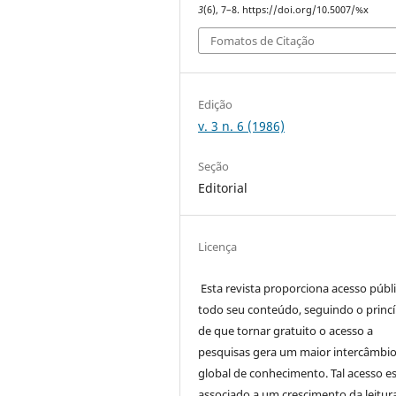
3
(6), 7–8. https://doi.org/10.5007/%x
Fomatos de Citação
Edição
v. 3 n. 6 (1986)
Seção
Editorial
Licença
Esta revista proporciona acesso públi
todo seu conteúdo, seguindo o princí
de que tornar gratuito o acesso a
pesquisas gera um maior intercâmbi
global de conhecimento. Tal acesso e
associado a um crescimento da leitur