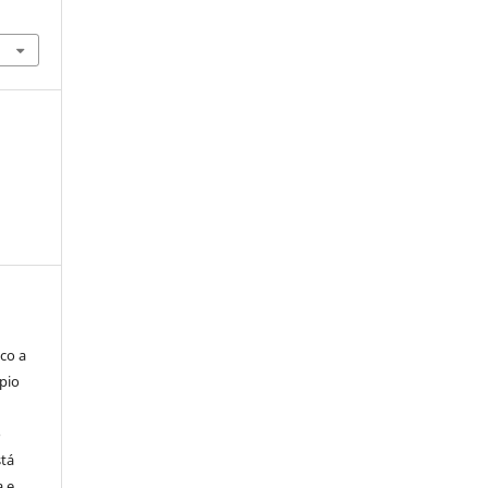
co a
pio
o
stá
a e