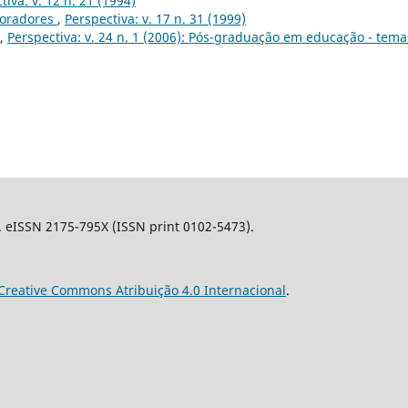
tiva: v. 12 n. 21 (1994)
boradores
,
Perspectiva: v. 17 n. 31 (1999)
,
Perspectiva: v. 24 n. 1 (2006): Pós-graduação em educação - tema
l. eISSN 2175-795X (ISSN print 0102-5473).
Creative Commons Atribuição 4.0 Internacional
.