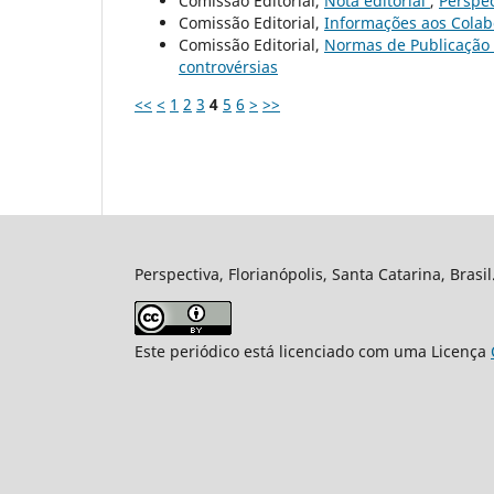
Comissão Editorial,
Nota editorial
,
Perspec
Comissão Editorial,
Informações aos Cola
Comissão Editorial,
Normas de Publicação
controvérsias
<<
<
1
2
3
4
5
6
>
>>
Perspectiva, Florianópolis, Santa Catarina, Brasi
Este periódico está licenciado com uma Licença