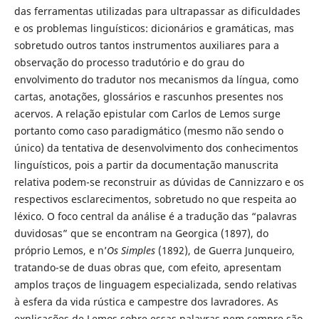
das ferramentas utilizadas para ultrapassar as dificuldades
e os problemas linguísticos: dicionários e gramáticas, mas
sobretudo outros tantos instrumentos auxiliares para a
observação do processo tradutório e do grau do
envolvimento do tradutor nos mecanismos da língua, como
cartas, anotações, glossários e rascunhos presentes nos
acervos. A relação epistular com Carlos de Lemos surge
portanto como caso paradigmático (mesmo não sendo o
único) da tentativa de desenvolvimento dos conhecimentos
linguísticos, pois a partir da documentação manuscrita
relativa podem-se reconstruir as dúvidas de Cannizzaro e os
respectivos esclarecimentos, sobretudo no que respeita ao
léxico. O foco central da análise é a tradução das “palavras
duvidosas” que se encontram na Georgica (1897), do
próprio Lemos, e n’
Os Simples
(1892), de Guerra Junqueiro,
tratando-se de duas obras que, com efeito, apresentam
amplos traços de linguagem especializada, sendo relativas
à esfera da vida rústica e campestre dos lavradores. As
explicações de Lemos sobre essas palavras nem sempre são