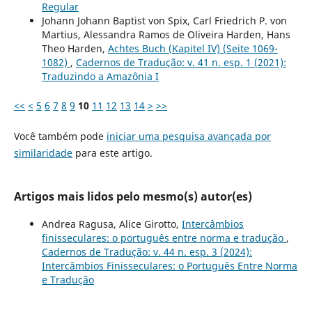
Regular
Johann Johann Baptist von Spix, Carl Friedrich P. von
Martius, Alessandra Ramos de Oliveira Harden, Hans
Theo Harden,
Achtes Buch (Kapitel IV) (Seite 1069-
1082)
,
Cadernos de Tradução: v. 41 n. esp. 1 (2021):
Traduzindo a Amazônia I
<<
<
5
6
7
8
9
10
11
12
13
14
>
>>
Você também pode
iniciar uma pesquisa avançada por
similaridade
para este artigo.
Artigos mais lidos pelo mesmo(s) autor(es)
Andrea Ragusa, Alice Girotto,
Intercâmbios
finisseculares: o português entre norma e tradução
,
Cadernos de Tradução: v. 44 n. esp. 3 (2024):
Intercâmbios Finisseculares: o Português Entre Norma
e Tradução