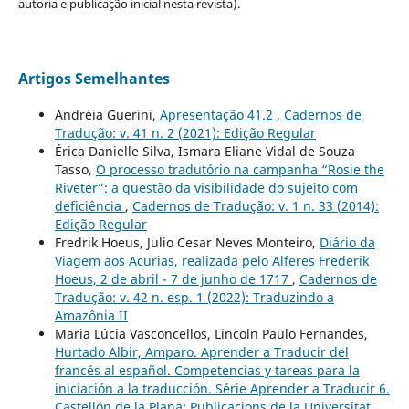
autoria e publicação inicial nesta revista).
Artigos Semelhantes
Andréia Guerini,
Apresentação 41.2
,
Cadernos de
Tradução: v. 41 n. 2 (2021): Edição Regular
Érica Danielle Silva, Ismara Eliane Vidal de Souza
Tasso,
O processo tradutório na campanha “Rosie the
Riveter”: a questão da visibilidade do sujeito com
deficiência
,
Cadernos de Tradução: v. 1 n. 33 (2014):
Edição Regular
Fredrik Hoeus, Julio Cesar Neves Monteiro,
Diário da
Viagem aos Acurias, realizada pelo Alferes Frederik
Hoeus, 2 de abril - 7 de junho de 1717
,
Cadernos de
Tradução: v. 42 n. esp. 1 (2022): Traduzindo a
Amazônia II
Maria Lúcia Vasconcellos, Lincoln Paulo Fernandes,
Hurtado Albir, Amparo. Aprender a Traducir del
francés al español. Competencias y tareas para la
iniciación a la traducción. Série Aprender a Traducir 6.
Castellón de la Plana: Publicacions de la Universitat