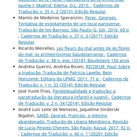
Jaume I, Madrid: Edelsa, D.L. 2015.
,
Cadernos de
Tradução: v. 35 n. 2 (2015): Edição Regular
Manlio de Medeiros Speranzini,
Perec, Georges.
Tentativa de esgotamento de um local parisiense.
Tradução de Ivo Barroso. São Paulo: G. Gili, 2016, 60 p
,
Cadernos de Tradução: v. 37 n. 3 (2017): Edição
Regular
Ricardo Meirelles,
Les fleurs du mal antes de As flores
do mal: os primeiríssimos baudelairianos
,
Cadernos
de Tradução: v. 38 n. esp. (2018): Baudelaire 150 anos
Andréia Guerini, Andréia Riconi,
RICOEUR, Paul. Sobre
a tradução. Tradução de Patrícia Lavelle. Belo
Horizonte: Editora da UFMG, 2011. 71 p
,
Cadernos de
Tradução: v. 1 n. 33 (2014): Edição Regular
José Yuste Frías,
Paratextualidade e tradução: a
paratradução da literatura infantil e juvenil
,
Cadernos
de Tradução: v. 2 n. 34 (2014): Edição Regular
André Luís Leite de Menezes, Jaqueline Sinderski
Bigaton,
SAND, George. François, o menino
abandonado. Tradução de Liliana Mendonça. Revisão
de Lucia Peixoto Cherem. São Paulo: Kazuá, 2017, 92 p.
,
Cadernos de Tradução: v. 40 n. 1 (2020): Edição