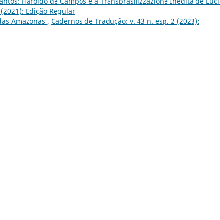
antos: Haroldo de Campos e a Transbrasilizzazione Inédita de Luci
 (2021): Edição Regular
 das Amazonas
,
Cadernos de Tradução: v. 43 n. esp. 2 (2023):