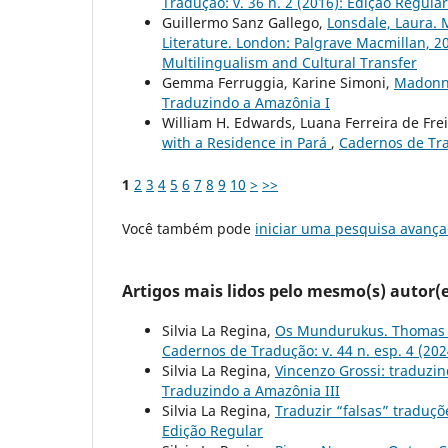
Tradução: v. 36 n. 2 (2016): Edição Regular
Guillermo Sanz Gallego,
Lonsdale, Laura. 
Literature. London: Palgrave Macmillan, 2
Multilingualism and Cultural Transfer
Gemma Ferruggia, Karine Simoni,
Madonna
Traduzindo a Amazônia I
William H. Edwards, Luana Ferreira de Fre
with a Residence in Pará
,
Cadernos de Tra
1
2
3
4
5
6
7
8
9
10
>
>>
Você também pode
iniciar uma pesquisa avança
Artigos mais lidos pelo mesmo(s) autor(e
Silvia La Regina,
Os Mundurukus. Thomas Ma
Cadernos de Tradução: v. 44 n. esp. 4 (20
Silvia La Regina,
Vincenzo Grossi: traduzin
Traduzindo a Amazônia III
Silvia La Regina,
Traduzir “falsas” traduç
Edição Regular