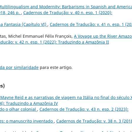
Multilingualism and Modernity: Barbarisms in Spanish and Americ
018, 246 p.
,
Cadernos de Tradução: v. 40 n. esp. 1 (2020):
 Fantasia (Capítulo VI)
,
Cadernos de Tradução: v. 41 n. esp. 1 (20
itas, Michel Emmanuel Félix François,
A Voyage up the River Amaz
dução: v. 42 n. esp. 1 (2022): Traduzindo a Amazônia II
da por similaridade
para este artigo.
s)
yne Reid e as narrativas de viagem na Itália no final do século 
24): Traduzindo a Amazônia IV
do o olhar colonial
,
Cadernos de Tradução: v. 43 n. esp. 2 (2023):
ões: o manuscrito inventado
,
Cadernos de Tradução: v. 38 n. 3 (2018