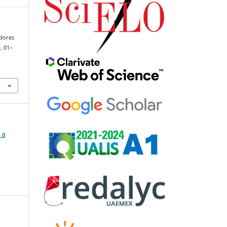
adores
), 01–
 a