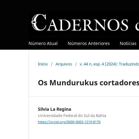
Número Atual
Números Anteriores
Notícias
Início
/
Arquivos
/
v. 44 n. esp. 4 (2024): Traduzin
Os Mundurukus cortadores
Silvia La Regina
Universidade Federal do Sul da Bahia
https://orcid.org/0000-0003-1219-8176