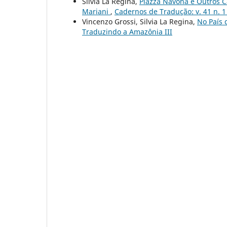
Silvia La Regina,
Piazza Navona e Outros C
Mariani
,
Cadernos de Tradução: v. 41 n. 1
Vincenzo Grossi, Silvia La Regina,
No País
Traduzindo a Amazônia III