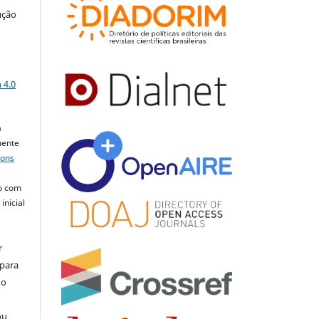
ução
a
 4.0
a
mente
mons
o com
inicial
r
 para
do
ou