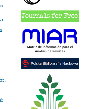
an
21):
on
XIX
,
):