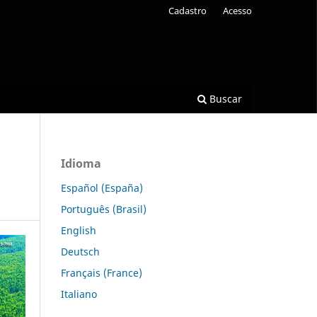
Cadastro
Acesso
Buscar
Idioma
Español (España)
Português (Brasil)
English
Deutsch
Français (France)
Italiano