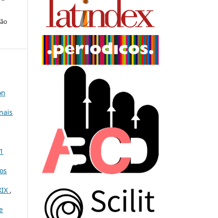
ção
on
nais
 1
os
XIX
,
e