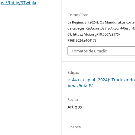
ps://bit.ly/3Twbjkq
.
Como Citar
La Regina, S. (2024). Os Mundurukus cort
de cabeças.
Cadernos De Tradução
,
44
(esp. 4
09. https://doi.org/10.5007/2175-
7968.2024.e104173
Fomatos de Citação
Edição
v. 44 n. esp. 4 (2024): Traduzindo
Amazônia IV
Seção
Artigos
Licença