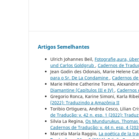
Artigos Semelhantes
Ulrich Johannes Beil,
Fotografie,aura, üb
und Carlos Goldgrub
,
Cadernos de Traduçã
Jean Godin des Odonais, Marie Helene Ca
para o Sr. De La Condamine
,
Cadernos de 
Marie Hélène Catherine Torres, Alexandri
Diamantine (Capítulos III e IV)
,
Cadernos d
Gregorio Ronca, Karine Simoni, Karla Ribe
(2022): Traduzindo a Amazônia II
Toribio Ortiguera, Andréa Cesco, Lilian Cr
de Tradução: v. 42 n. esp. 1 (2022): Tradu
Silvia La Regina,
Os Mundurukus. Thomas Ma
Cadernos de Tradução: v. 44 n. esp. 4 (20
Marcela María Raggio,
La poética de la t