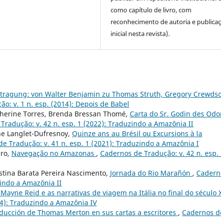
como capítulo de livro, com
reconhecimento de autoria e publica
inicial nesta revista).
ertragung: von Walter Benjamin zu Thomas Struth, Gregory Crewds
o: v. 1 n. esp. (2014): Depois de Babel
therine Torres, Brenda Bressan Thomé,
Carta do Sr. Godin des Odo
Tradução: v. 42 n. esp. 1 (2022): Traduzindo a Amazônia II
ne Langlet-Dufresnoy,
Quinze ans au Brésil ou Excursions à la
e Tradução: v. 41 n. esp. 1 (2021): Traduzindo a Amazônia I
iro,
Navegação no Amazonas
,
Cadernos de Tradução: v. 42 n. esp.
istina Barata Pereira Nascimento,
Jornada do Rio Marañón
,
Cadern
zindo a Amazônia II
yne Reid e as narrativas de viagem na Itália no final do século 
24): Traduzindo a Amazônia IV
raducción de Thomas Merton en sus cartas a escritores
,
Cadernos d