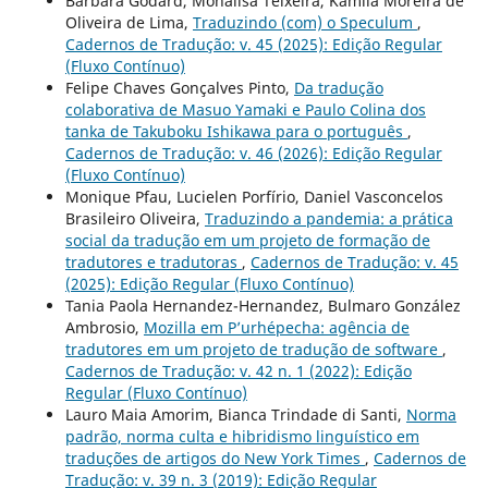
Barbara Godard, Monalisa Teixeira, Kamila Moreira de
Oliveira de Lima,
Traduzindo (com) o Speculum
,
Cadernos de Tradução: v. 45 (2025): Edição Regular
(Fluxo Contínuo)
Felipe Chaves Gonçalves Pinto,
Da tradução
colaborativa de Masuo Yamaki e Paulo Colina dos
tanka de Takuboku Ishikawa para o português
,
Cadernos de Tradução: v. 46 (2026): Edição Regular
(Fluxo Contínuo)
Monique Pfau, Lucielen Porfírio, Daniel Vasconcelos
Brasileiro Oliveira,
Traduzindo a pandemia: a prática
social da tradução em um projeto de formação de
tradutores e tradutoras
,
Cadernos de Tradução: v. 45
(2025): Edição Regular (Fluxo Contínuo)
Tania Paola Hernandez-Hernandez, Bulmaro González
Ambrosio,
Mozilla em P’urhépecha: agência de
tradutores em um projeto de tradução de software
,
Cadernos de Tradução: v. 42 n. 1 (2022): Edição
Regular (Fluxo Contínuo)
Lauro Maia Amorim, Bianca Trindade di Santi,
Norma
padrão, norma culta e hibridismo linguístico em
traduções de artigos do New York Times
,
Cadernos de
Tradução: v. 39 n. 3 (2019): Edição Regular