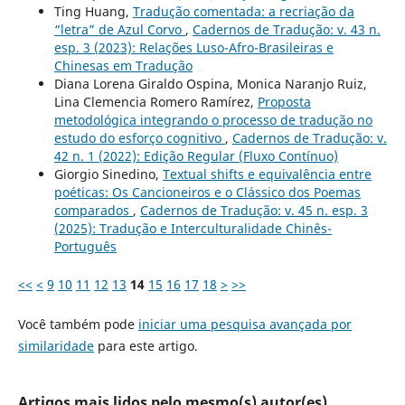
Ting Huang,
Tradução comentada: a recriação da
“letra” de Azul Corvo
,
Cadernos de Tradução: v. 43 n.
esp. 3 (2023): Relações Luso-Afro-Brasileiras e
Chinesas em Tradução
Diana Lorena Giraldo Ospina, Monica Naranjo Ruiz,
Lina Clemencia Romero Ramírez,
Proposta
metodológica integrando o processo de tradução no
estudo do esforço cognitivo
,
Cadernos de Tradução: v.
42 n. 1 (2022): Edição Regular (Fluxo Contínuo)
Giorgio Sinedino,
Textual shifts e equivalência entre
poéticas: Os Cancioneiros e o Clássico dos Poemas
comparados
,
Cadernos de Tradução: v. 45 n. esp. 3
(2025): Tradução e Interculturalidade Chinês-
Português
<<
<
9
10
11
12
13
14
15
16
17
18
>
>>
Você também pode
iniciar uma pesquisa avançada por
similaridade
para este artigo.
Artigos mais lidos pelo mesmo(s) autor(es)