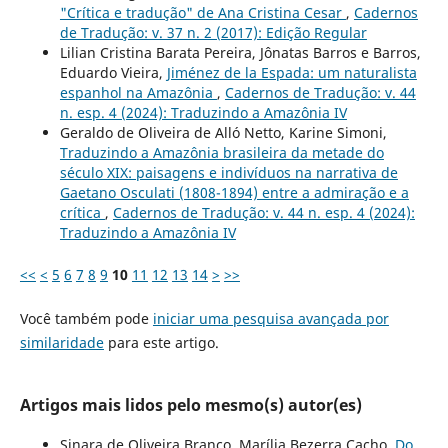
"Crítica e tradução" de Ana Cristina Cesar
,
Cadernos
de Tradução: v. 37 n. 2 (2017): Edição Regular
Lilian Cristina Barata Pereira, Jônatas Barros e Barros,
Eduardo Vieira,
Jiménez de la Espada: um naturalista
espanhol na Amazônia
,
Cadernos de Tradução: v. 44
n. esp. 4 (2024): Traduzindo a Amazônia IV
Geraldo de Oliveira de Alló Netto, Karine Simoni,
Traduzindo a Amazônia brasileira da metade do
século XIX: paisagens e indivíduos na narrativa de
Gaetano Osculati (1808-1894) entre a admiração e a
crítica
,
Cadernos de Tradução: v. 44 n. esp. 4 (2024):
Traduzindo a Amazônia IV
<<
<
5
6
7
8
9
10
11
12
13
14
>
>>
Você também pode
iniciar uma pesquisa avançada por
similaridade
para este artigo.
Artigos mais lidos pelo mesmo(s) autor(es)
Sinara de Oliveira Branco, Marília Bezerra Cacho,
Do