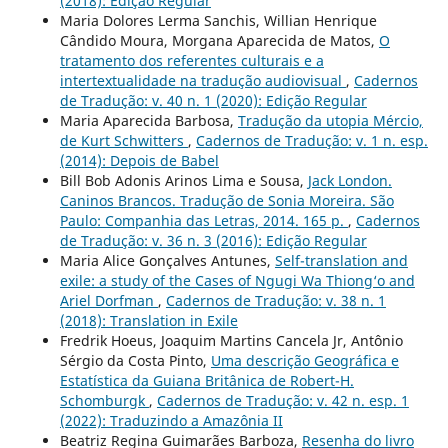
(2018): Edição Regular
Maria Dolores Lerma Sanchis, Willian Henrique
Cândido Moura, Morgana Aparecida de Matos,
O
tratamento dos referentes culturais e a
intertextualidade na tradução audiovisual
,
Cadernos
de Tradução: v. 40 n. 1 (2020): Edição Regular
Maria Aparecida Barbosa,
Tradução da utopia Mércio,
de Kurt Schwitters
,
Cadernos de Tradução: v. 1 n. esp.
(2014): Depois de Babel
Bill Bob Adonis Arinos Lima e Sousa,
Jack London.
Caninos Brancos. Tradução de Sonia Moreira. São
Paulo: Companhia das Letras, 2014. 165 p.
,
Cadernos
de Tradução: v. 36 n. 3 (2016): Edição Regular
Maria Alice Gonçalves Antunes,
Self-translation and
exile: a study of the Cases of Ngugi Wa Thiong‘o and
Ariel Dorfman
,
Cadernos de Tradução: v. 38 n. 1
(2018): Translation in Exile
Fredrik Hoeus, Joaquim Martins Cancela Jr, Antônio
Sérgio da Costa Pinto,
Uma descrição Geográfica e
Estatística da Guiana Britânica de Robert-H.
Schomburgk
,
Cadernos de Tradução: v. 42 n. esp. 1
(2022): Traduzindo a Amazônia II
Beatriz Regina Guimarães Barboza,
Resenha do livro