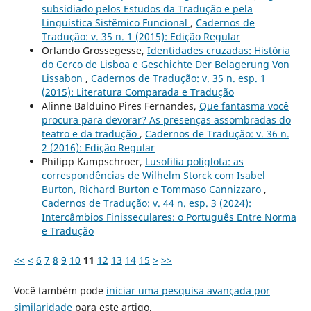
subsidiado pelos Estudos da Tradução e pela
Linguística Sistêmico Funcional
,
Cadernos de
Tradução: v. 35 n. 1 (2015): Edição Regular
Orlando Grossegesse,
Identidades cruzadas: História
do Cerco de Lisboa e Geschichte Der Belagerung Von
Lissabon
,
Cadernos de Tradução: v. 35 n. esp. 1
(2015): Literatura Comparada e Tradução
Alinne Balduino Pires Fernandes,
Que fantasma você
procura para devorar? As presenças assombradas do
teatro e da tradução
,
Cadernos de Tradução: v. 36 n.
2 (2016): Edição Regular
Philipp Kampschroer,
Lusofilia poliglota: as
correspondências de Wilhelm Storck com Isabel
Burton, Richard Burton e Tommaso Cannizzaro
,
Cadernos de Tradução: v. 44 n. esp. 3 (2024):
Intercâmbios Finisseculares: o Português Entre Norma
e Tradução
<<
<
6
7
8
9
10
11
12
13
14
15
>
>>
Você também pode
iniciar uma pesquisa avançada por
similaridade
para este artigo.