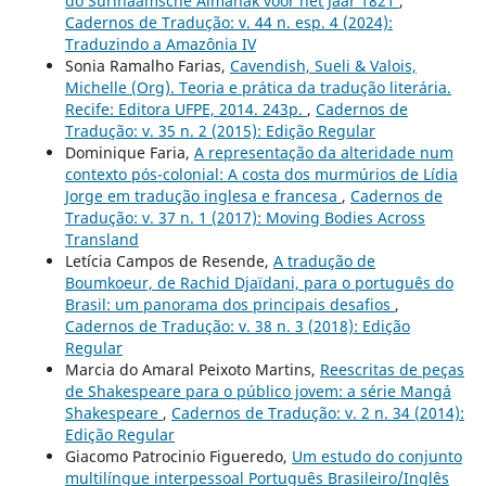
do Surinaamsche Almanak voor het Jaar 1821
,
Cadernos de Tradução: v. 44 n. esp. 4 (2024):
Traduzindo a Amazônia IV
Sonia Ramalho Farias,
Cavendish, Sueli & Valois,
Michelle (Org). Teoria e prática da tradução literária.
Recife: Editora UFPE, 2014. 243p.
,
Cadernos de
Tradução: v. 35 n. 2 (2015): Edição Regular
Dominique Faria,
A representação da alteridade num
contexto pós-colonial: A costa dos murmúrios de Lídia
Jorge em tradução inglesa e francesa
,
Cadernos de
Tradução: v. 37 n. 1 (2017): Moving Bodies Across
Transland
Letícia Campos de Resende,
A tradução de
Boumkoeur, de Rachid Djaïdani, para o português do
Brasil: um panorama dos principais desafios
,
Cadernos de Tradução: v. 38 n. 3 (2018): Edição
Regular
Marcia do Amaral Peixoto Martins,
Reescritas de peças
de Shakespeare para o público jovem: a série Mangá
Shakespeare
,
Cadernos de Tradução: v. 2 n. 34 (2014):
Edição Regular
Giacomo Patrocinio Figueredo,
Um estudo do conjunto
multilíngue interpessoal Português Brasileiro/Inglês